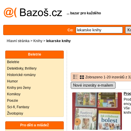
... bazar pro každého
Co:
Hlavní stránka
>
Knihy
>
lekarske knihy
Beletrie
Beletrie
Detektivky, thrillery
Historické romány
Zobrazeno 1-20 inzerátů z 3
Humor
Nové inzeráty e-mailem
Knihy pro ženy
Prod
Komiksy
Pro
Poezie
ency
Sci-fi, Fantasy
Vše 
knih
Životopisy
Pro děti a mládež