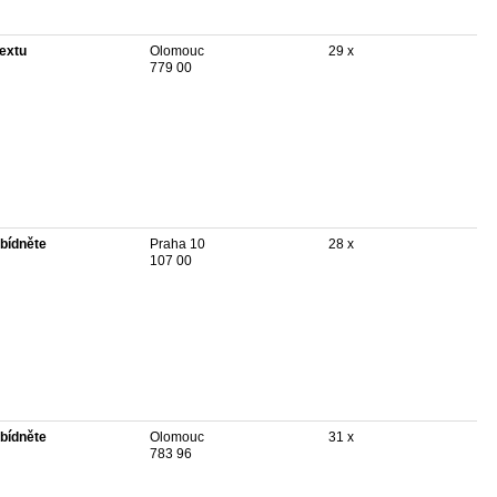
textu
Olomouc
29 x
779 00
bídněte
Praha 10
28 x
107 00
bídněte
Olomouc
31 x
783 96