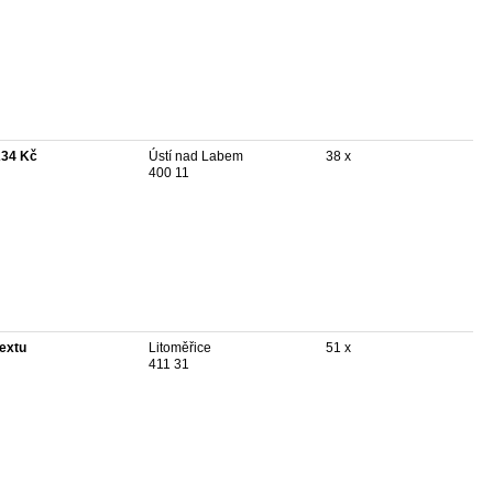
234 Kč
Ústí nad Labem
38 x
400 11
textu
Litoměřice
51 x
411 31