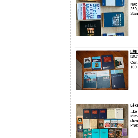
Nabí
250,
Stan
LÉK
[19.7
Cen
100 
Léka
...k
Mimo
slov
Prakt