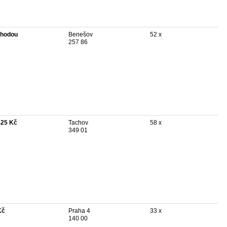
hodou
Benešov
52 x
257 86
425 Kč
Tachov
58 x
349 01
Kč
Praha 4
33 x
140 00