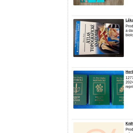
Léka
Prod
a da
biol
Herbá
1277
2024
repr
Knih
Prod