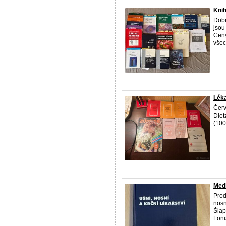
Knih
Dobr
jsou
Ceny
všech
Léka
Červ
Diet
(100
Medi
Pro
nosn
Šlap
Fonia