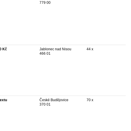
779 00
0 Kč
Jablonec nad Nisou
44 x
466 01
textu
České Budějovice
70 x
370 01