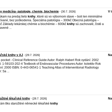
y medicína- patologie, chemie, biochemie
V 
- [30.7. 2026]
kam na predaj tieto
knihy
, ktoré sú vo výbornom stave – boli len minimálne
ívané, bez poškodenia. Špeciálna patológia – 300kč Obecná patológia –
č Základy lekárskej chémie a biochémie – 600kč
knihy
sú zachovalé, čisté a
ravené ...
řské knihy v AJ
Na
- [29.7. 2026]
pocket - Clinical Reference Guide Autor: Ralph Haberl Rok vydání: 2002
: 1-59103-202-4 Textbook of Endovascular Procedures Autor: kolektiv Rok
ní: 2000 ISBN: 0-443-06541-1 Teaching Atlas of Interventional Radiology
: Sa ...
ožitné lékařské knihy
Na
- [28.7. 2026]
ám 8ks starožitné německé lékařské
knihy