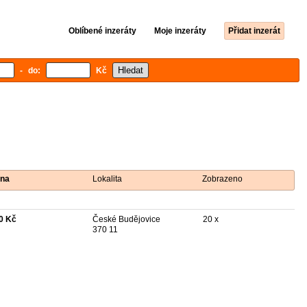
Oblíbené inzeráty
Moje inzeráty
Přidat inzerát
- do:
Kč
na
Lokalita
Zobrazeno
0 Kč
České Budějovice
20 x
370 11