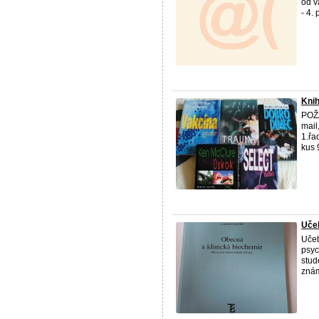
od v
- 4.
Knih
POŽA
mail
1.řa
kus 9
Učeb
Učeb
psyc
stud
známk