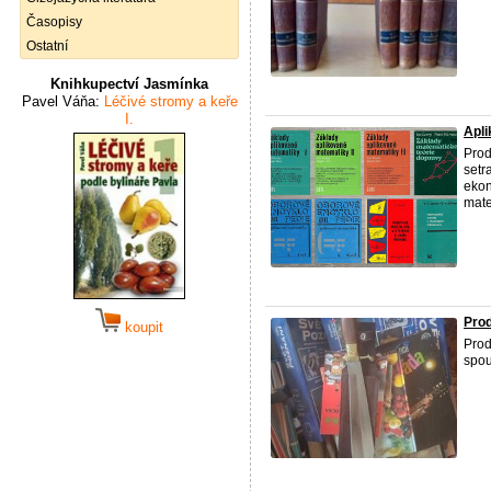
Časopisy
Ostatní
Knihkupectví Jasmínka
Pavel Váňa:
Léčivé stromy a keře
I.
Apl
Pro
setr
ekon
mate
Pro
koupit
Pro
spou