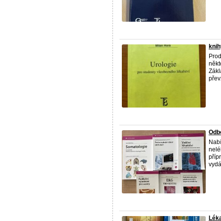
knih
Pro
někt
Zákl
převz
Odbo
Nabí
nelé
příp
vydá
Lék