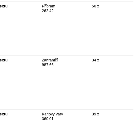
textu
Příbram
50 x
262 42
textu
Zahraničí
34 x
987 66
textu
Karlovy Vary
39 x
360 01