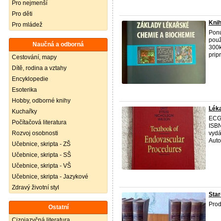
Pro nejmenší
Pro děti
Knih
Pro mládež
Ponú
použ
Naučná a odborná
300k
prip
Cestování, mapy
Dítě, rodina a vztahy
Encyklopedie
Esoterika
Hobby, odborné knihy
Léka
Kuchařky
ECG 
Počítačová literatura
ISBN
Rozvoj osobnosti
vydá
Autor
Učebnice, skripta - ZŠ
Učebnice, skripta - SŠ
Učebnice, skripta - VŠ
Učebnice, skripta - Jazykové
Zdravý životní styl
Star
Prod
Ostatní
Cizojazyčná literatura