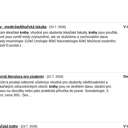
y - medicína/lékařská fakulta
V 
- [24.7. 2026]
dám lékařské
knihy
, vhodné pro studenty lékařské fakulty,
knihy
jsou použité,
eré jsou uvnitř místy zvýrazněné, ale ve slušnému a zachovalém stavu
ady imunologie 110kč Urologie 90kč Neonatologie 60kč Možnost osobního
etí či poslat z ...
rná literatura pro studenty
Do
- [22.7. 2026]
zím k prodeji odborné učebnice vhodné pro studenty ošetřovatelství a
kařských zdravotnických oborů.
knihy
jsou ve skvělém stavu, ideální pro
ravu na zkoušky nebo jako praktická příručka do praxe. Somatologie, 3.
ní, cena 300,- Ses ...
ařské knihy
V 
- [19.7. 2026]