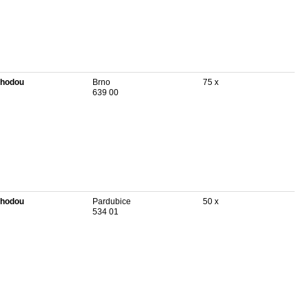
hodou
Brno
75 x
639 00
hodou
Pardubice
50 x
534 01