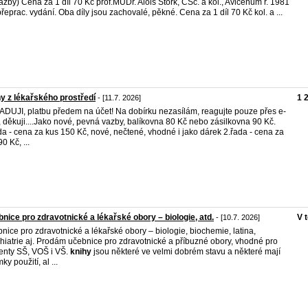
azby) Cena za 1 díl 70 Kč prof.MUDr. Alois Štork, CSc. a kol., Avicenum r. 1981
 přeprac. vydání. Oba díly jsou zachovalé, pěkné. Cena za 1 díl 70 Kč kol. a ...
y z lékařského prostředí
1 
- [11.7. 2026]
DUJI, platbu předem na účet! Na dobírku nezasílám, reagujte pouze přes e-
, děkuji....Jako nové, pevná vazby, balíkovna 80 Kč nebo zásilkovna 90 Kč.
da - cena za kus 150 Kč, nové, nečtené, vhodné i jako dárek 2.řada - cena za
0 Kč, ...
nice pro zdravotnické a lékařské obory – biologie, atd.
V 
- [10.7. 2026]
nice pro zdravotnické a lékařské obory – biologie, biochemie, latina,
hiatrie aj. Prodám učebnice pro zdravotnické a příbuzné obory, vhodné pro
enty SŠ, VOŠ i VŠ.
knihy
jsou některé ve velmi dobrém stavu a některé mají
y použití, al ...