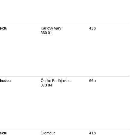
textu
Karlovy Vary
43 x
360 01
hodou
České Budějovice
66 x
373 84
textu
Olomouc
41 x