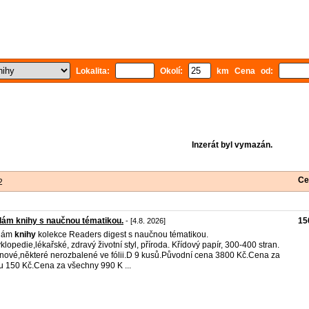
Lokalita:
Okolí:
km Cena od:
Inzerát byl vymazán.
Ce
2
ám knihy s naučnou tématikou.
15
- [4.8. 2026]
dám
knihy
kolekce Readers digest s naučnou tématikou.
klopedie,lékařské, zdravý životní styl, příroda. Křídový papír, 300-400 stran.
nové,některé nerozbalené ve fólii.D 9 kusů.Původní cena 3800 Kč.Cena za
u 150 Kč.Cena za všechny 990 K ...