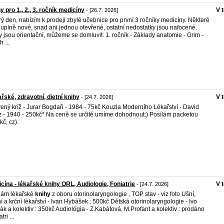
y pro 1., 2., 3. ročník medicíny
V 
- [26.7. 2026]
ý den, nabízím k prodeji zbylé učebnice pro první 3 ročníky medicíny. Některé
 uplně nové, snad ani jednou otevřené, ostatní nedostatky jsou nafocené.
 jsou orientační, můžeme se domluvit. 1. ročník - Základy anatomie - Grim -
 ...
řské, zdravotní, dietní knihy
V 
- [24.7. 2026]
ený kríž - Jurar Bogdaň - 1984 - 75kč Kouzla Moderního Lékařství - David
z - 1940 - 250kč* Na ceně se určitě umíme dohodnout:) Posílám packetou
kč, cz).
cína - lékařské knihy ORL, Audiologie, Foniatrie
V 
- [24.7. 2026]
dám lékařské
knihy
z oboru otorinolaryngologie , TOP stav - viz foto Ušní,
í a krční lékařství - Ivan Hybášek : 500kč Dětská otorinolaryngologie - Ivo
ák a kolektiv : 350kč Audiológia - Z.Kabátová, M.Profant a kolektiv : prodáno
tri ...