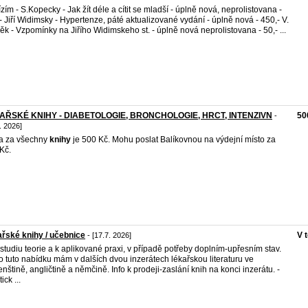
zím - S.Kopecky - Jak žít déle a cítit se mladší - úplně nová, neprolistovana -
- Jiří Widimsky - Hypertenze, páté aktualizované vydání - úplně nová - 450,- V.
ěk - Vzpomínky na Jiřího Widimskeho st. - úplně nová neprolistovana - 50,- ...
AŘSKÉ KNIHY - DIABETOLOGIE, BRONCHOLOGIE, HRCT, INTENZIVN
50
-
. 2026]
a za všechny
knihy
je 500 Kč. Mohu poslat Balíkovnou na výdejní místo za
Kč.
řské knihy / učebnice
V 
- [17.7. 2026]
e studiu teorie a k aplikované praxi, v případě potřeby doplním-upřesním stav.
 tuto nabídku mám v dalších dvou inzerátech lékařskou literaturu ve
enštině, angličtině a němčině. Info k prodeji-zaslání knih na konci inzerátu. -
ick ...