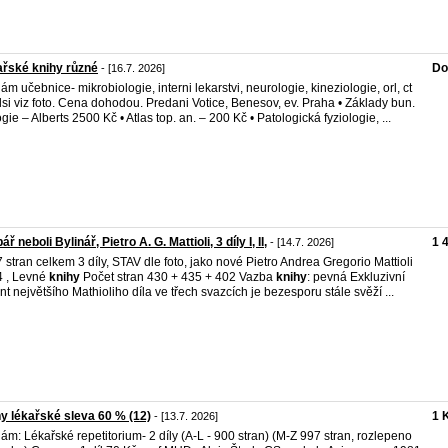
řské knihy různé
Do
- [16.7. 2026]
ám učebnice- mikrobiologie, interni lekarstvi, neurologie, kineziologie, orl, ct
lsi viz foto. Cena dohodou. Predani Votice, Benesov, ev. Praha • Základy bun.
ogie – Alberts 2500 Kč • Atlas top. an. – 200 Kč • Patologická fyziologie, ...
ř neboli Bylinář, Pietro A. G. Mattioli, 3 díly I, II,
1 
- [14.7. 2026]
 stran celkem 3 díly, STAV dle foto, jako nové Pietro Andrea Gregorio Mattioli
 , Levné
knihy
Počet stran 430 + 435 + 402 Vazba
knihy
: pevná Exkluzivní
int největšího Mathioliho díla ve třech svazcích je bezesporu stále svěží ...
y lékařské sleva 60 % (12)
1 
- [13.7. 2026]
ám: Lékařské repetitorium- 2 díly (A-L - 900 stran) (M-Z 997 stran, rozlepeno