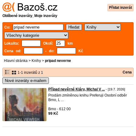
Přidat inzerát
Oblíbené inzeráty
,
Moje inzeráty
Co:
Lokalita:
Okolí:
km
Cena od:
- do:
Kč
Hlavní stránka
>
Knihy
>
pripad neverne
Cena
1-1 inzerátů z 1
Nové inzeráty e-mailem
Případ nevěrné Kláry, Michal V ...
- [19.7. 2026]
Prodám zmíněnou knihu Preferuji Osobní odběr
Brno, L ...
Brno - 612 00
99 Kč