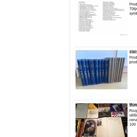
Prod
70tý
symb
star
Pro
proda
Moje
Rozp
větš
cena
100 