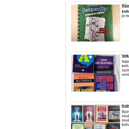
Růz
knih
je m
Velk
Nabí
knih
zach
romá
Knih
Byzn
nov
nová
kniha