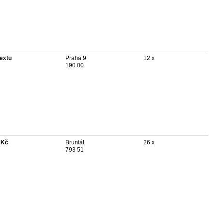
textu
Praha 9
12 x
190 00
 Kč
Bruntál
26 x
793 51