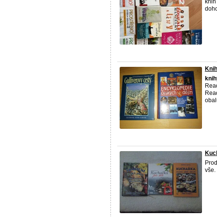
knih
doho
Knih
knih
Read
Read
obal
Kuch
Pro
vše.