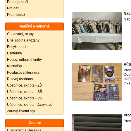
Pro nejmenší
Pro děti
Nabí
Pro mládež
Nab
Naučná a odborná
Cestování, mapy
Dítě, rodina a vztahy
Encyklopedie
Esoterika
Hobby, odborné knihy
Růz
Kuchařky
Prod
Počítačová literatura
Doub
Rozvoj osobnosti
Hoří
Inka 
Učebnice, skripta - ZŠ
Učebnice, skripta - SŠ
Učebnice, skripta - VŠ
Učebnice, skripta - Jazykové
Zdravý životní styl
Pro
Pro
Ostatní
Cizojazyčná literatura