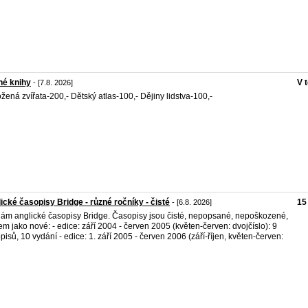
né knihy
V 
- [7.8. 2026]
žená zvířata-200,- Dětský atlas-100,- Dějiny lidstva-100,-
ické časopisy Bridge - různé ročníky - čisté
15
- [6.8. 2026]
ám anglické časopisy Bridge. Časopisy jsou čisté, nepopsané, nepoškozené,
em jako nové: - edice: září 2004 - červen 2005 (květen-červen: dvojčíslo): 9
pisů, 10 vydání - edice: 1. září 2005 - červen 2006 (září-říjen, květen-červen: