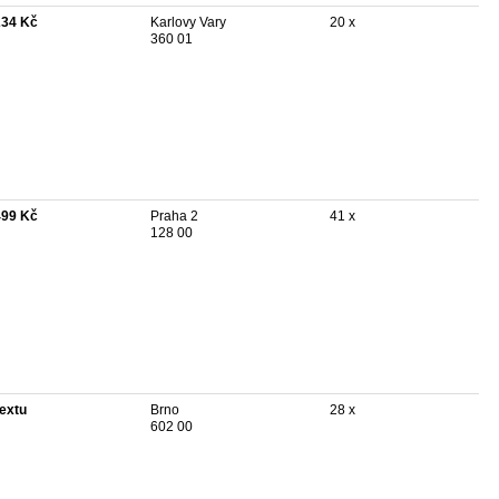
234 Kč
Karlovy Vary
20 x
360 01
499 Kč
Praha 2
41 x
128 00
textu
Brno
28 x
602 00