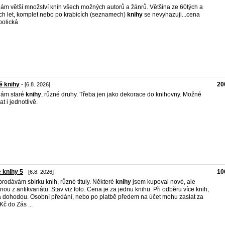
ám větší množství knih všech možných autorů a žánrů. Většina ze 60tých a
ch let, komplet nebo po krabicích (seznamech)
knihy
se nevyhazuji...cena
olická
é knihy
20
- [6.8. 2026]
dám staré
knihy
, různé druhy. Třeba jen jako dekorace do knihovny. Možné
t i jednotlivě.
 knihy 5
10
- [6.8. 2026]
rodávám sbírku knih, různé tituly. Některé
knihy
jsem kupoval nové, ale
inou z antikvariátu. Stav viz foto. Cena je za jednu knihu. Při odběru více knih,
 dohodou. Osobní předání, nebo po platbě předem na účet mohu zaslat za
Kč do Zás ...