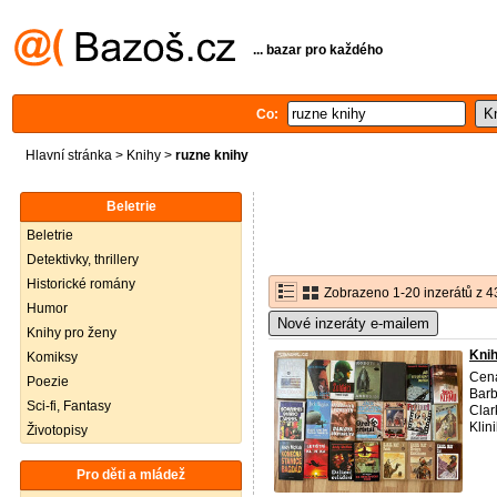
... bazar pro každého
Co:
Hlavní stránka
>
Knihy
>
ruzne knihy
Beletrie
Beletrie
Detektivky, thrillery
Historické romány
Zobrazeno 1-20 inzerátů z 4
Humor
Nové inzeráty e-mailem
Knihy pro ženy
Knih
Komiksy
Cena
Poezie
Barb
Sci-fi, Fantasy
Clar
Klini
Životopisy
Pro děti a mládež