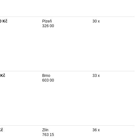
0 Kč
Plzeň
30 x
326 00
 Kč
Brno
33 x
603 00
Kč
Zlín
36 x
763 15