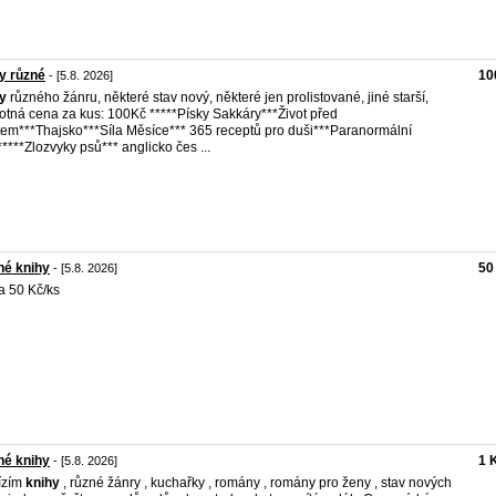
y různé
10
- [5.8. 2026]
y
různého žánru, některé stav nový, některé jen prolistované, jiné starší,
otná cena za kus: 100Kč *****Písky Sakkáry***Život před
tem***Thajsko***Síla Měsíce*** 365 receptů pro duši***Paranormální
*****Zlozvyky psů*** anglicko čes ...
né knihy
50
- [5.8. 2026]
 50 Kč/ks
né knihy
1 
- [5.8. 2026]
ízím
knihy
, různé žánry , kuchařky , romány , romány pro ženy , stav nových