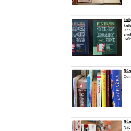
knih
knih
jedn
živo
svět
Růz
Cena
Růz
Nab