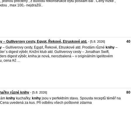
 , jednou přečteny , z důvodů rekonstrukce bytu posílám dál . Ceny nízké ,
dou , max 100,- nejdražší..
y – Gulliverovy cesty, Egypt, Řekové, Etruskové atd.
40
- [5.8. 2026]
y
– Gulliverovy cesty, Egypt, Řekové, Etruskové atd. Prodám různé
knihy
–
er´s digest výběr, Knižní klub atd. Gulliverovy cesty – Jonathan Swift,
ers digest výběr, kniha je nová, nerozbalená – v originálním igelitovém
u, cena Kč ...
ařky různé knihy
80
- [5.8. 2026]
dám
knihy
kuchařky.
knihy
jsou v perfektním stavu. Spousta receptů téměř na
 Cena uvedená za kus. Pří odběru všech poštovné zdarma