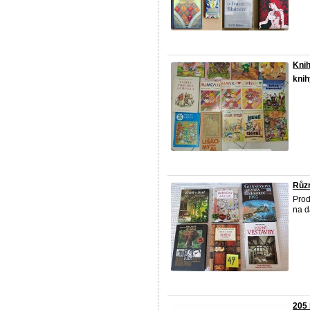
Knih
knih
Různ
Prod
na d
205 