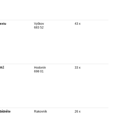
textu
Vyškov
43 x
683 52
 Kč
Hodonín
33 x
698 01
bídněte
Rakovník
26 x