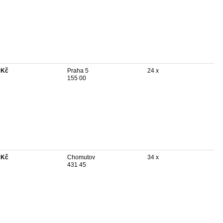
 Kč
Praha 5
24 x
155 00
 Kč
Chomutov
34 x
431 45