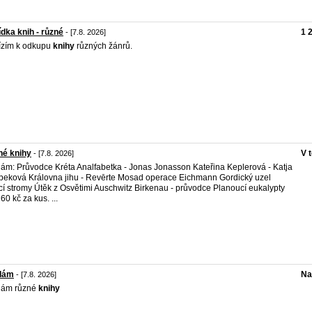
dka knih - různé
1 
- [7.8. 2026]
ízím k odkupu
knihy
různých žánrů.
né knihy
V 
- [7.8. 2026]
ám: Průvodce Kréta Analfabetka - Jonas Jonasson Kateřina Keplerová - Katja
eková Královna jihu - Revērte Mosad operace Eichmann Gordický uzel
cí stromy Útěk z Osvětimi Auschwitz Birkenau - průvodce Planoucí eukalypty
60 kč za kus. ...
dám
Na
- [7.8. 2026]
dám různé
knihy