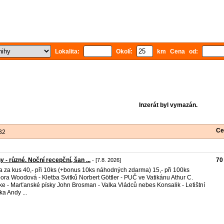
Lokalita:
Okolí:
km Cena od:
Inzerát byl vymazán.
Ce
32
y - různé. Noční recepční, šan ...
70
- [7.8. 2026]
 za kus 40,- při 10ks (+bonus 10ks náhodných zdarma) 15,- při 100ks
ora Woodová - Kletba Svitků Norbert Göttler - PUČ ve Vatikánu Athur C.
ke - Marťanské písky John Brosman - Valka Vládců nebes Konsalik - Letištní
ka Andy ...