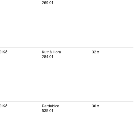
269 01
0 Kč
Kutná Hora
32 x
284 01
0 Kč
Pardubice
36 x
535 01