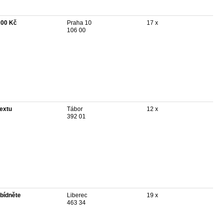
200 Kč
Praha 10
17 x
106 00
textu
Tábor
12 x
392 01
bídněte
Liberec
19 x
463 34