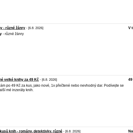
y - různé žánry
V 
- [6.8. 2026]
y
- různé žánry
é velké knihy za 49 Kč
49
- [6.8. 2026]
ám po 49 Kč za kus, jako nové, 1x přečtené nebo nevhodný dar. Podívejte se
alší mé inzeráty knih.
kusů knih - romány, detektivky, různé
Na
- [6.8. 2026]