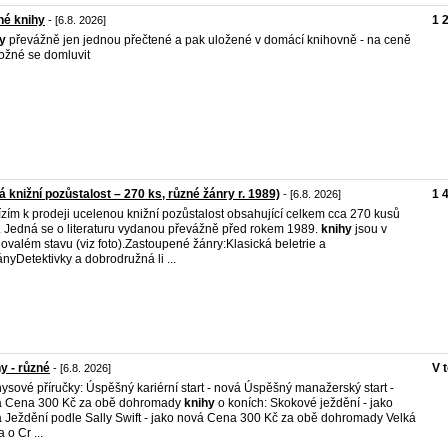
né knihy
1 
- [6.8. 2026]
y
převážně jen jednou přečtené a pak uložené v domácí knihovně - na ceně
ožné se domluvit
á knižní pozůstalost – 270 ks, různé žánry r. 1989)
1 
- [6.8. 2026]
zím k prodeji ucelenou knižní pozůstalost obsahující celkem cca 270 kusů
. Jedná se o literaturu vydanou převážně před rokem 1989.
knihy
jsou v
ovalém stavu (viz foto).Zastoupené žánry:Klasická beletrie a
nyDetektivky a dobrodružná li ...
y - různé
V 
- [6.8. 2026]
ysové příručky: Úspěšný kariérní start - nová Úspěšný manažerský start -
á Cena 300 Kč za obě dohromady
knihy
o koních: Skokové ježdění - jako
 Ježdění podle Sally Swift - jako nová Cena 300 Kč za obě dohromady Velká
 o Cr ...