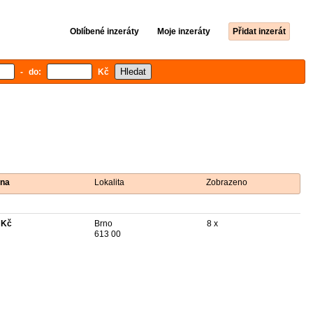
Oblíbené inzeráty
Moje inzeráty
Přidat inzerát
- do:
Kč
na
Lokalita
Zobrazeno
 Kč
Brno
8 x
613 00