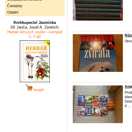
Časopisy
Ostatní
Knihkupectví Jasmínka
Jiří Janča, Josef A. Zentrich:
Herbář léčivých rostlin - komplet
Růz
1.-7.díl
Ohro
Angl
koupit
Prod
stav
časo
d ...