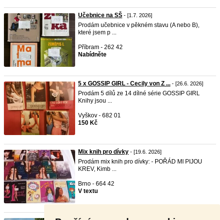
Učebnice na SŠ
- [1.7. 2026]
Prodám učebnice v pěkném stavu (A nebo B),
které jsem p ...
Příbram - 262 42
Nabídněte
5 x GOSSIP GIRL - Cecily von Z ...
- [26.6. 2026]
Prodám 5 dílů ze 14 dílné série GOSSIP GIRL
Knihy jsou ...
Vyškov - 682 01
150 Kč
Mix knih pro dívky
- [19.6. 2026]
Prodám mix knih pro dívky: - POŘÁD MI PIJOU
KREV, Kimb ...
Brno - 664 42
V textu