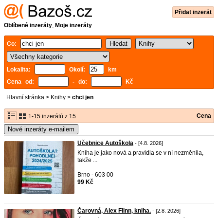
Přidat inzerát
Oblíbené inzeráty
,
Moje inzeráty
Co:
Lokalita:
Okolí:
km
Cena od:
- do:
Kč
Hlavní stránka
>
Knihy
>
chci jen
Cena
1-15 inzerátů z 15
Nové inzeráty e-mailem
Učebnice Autoškola
- [4.8. 2026]
Kniha je jako nová a pravidla se v ní nezměnila,
takže ...
Brno - 603 00
99 Kč
Čarovná, Alex Flinn, kniha.
- [2.8. 2026]