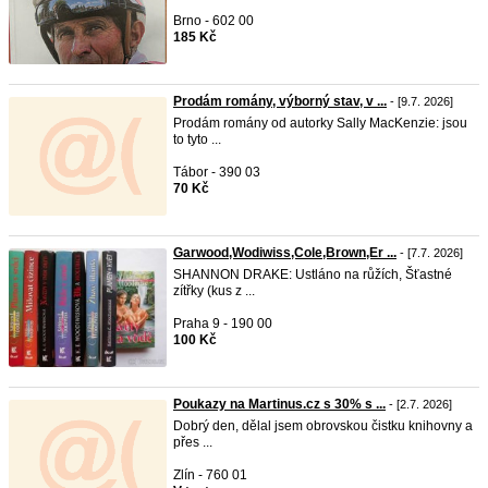
Brno - 602 00
185 Kč
Prodám romány, výborný stav, v ...
- [9.7. 2026]
Prodám romány od autorky Sally MacKenzie: jsou
to tyto ...
Tábor - 390 03
70 Kč
Garwood,Wodiwiss,Cole,Brown,Er ...
- [7.7. 2026]
SHANNON DRAKE: Ustláno na růžích, Šťastné
zítřky (kus z ...
Praha 9 - 190 00
100 Kč
Poukazy na Martinus.cz s 30% s ...
- [2.7. 2026]
Dobrý den, dělal jsem obrovskou čistku knihovny a
přes ...
Zlín - 760 01