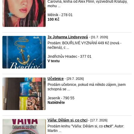
Čarovná, kniha od Alex Flinn, vyzvednutí Kralupy,
mohu ...
Mělník - 278 01
100 Kč
3x Johanna Lindseyová
- [31.7. 2026]
Prodám: BOUŘLIVÉ VYZNÁNÍ 449 Kč (nová -
nečtená), c ...
Jindřichův Hradec - 377 01
V textu
Učebnice
- [29.7. 2026]
Prodám učebnice, pokud má někdo zájem, jsem
schopná se ...
Jeseník - 790 55
Nabídněte
Váňa: Dělám si, co chci
- [17.7. 2026]
Prodám knihu "Váňa: Dělám si, co
chci
!". Autor:
Martin ...