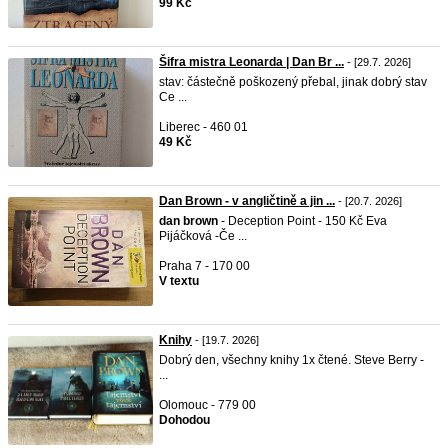
99 Kč
Šifra mistra Leonarda | Dan Br ...
- [29.7. 2026]
stav: částečně poškozený přebal, jinak dobrý stav
Ce ...
Liberec - 460 01
49 Kč
Dan Brown - v angličtině a jin ...
- [20.7. 2026]
dan
brown
- Deception Point - 150 Kč Eva
Pijáčková -Če ...
Praha 7 - 170 00
V textu
Knihy
- [19.7. 2026]
Dobrý den, všechny knihy 1x čtené. Steve Berry -
...
Olomouc - 779 00
Dohodou