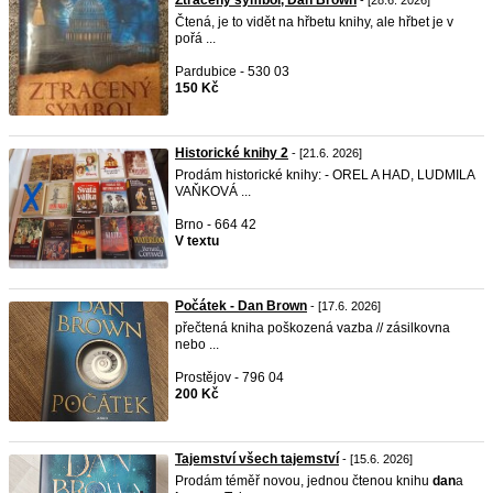
Ztracený symbol, Dan Brown
- [28.6. 2026]
Čtená, je to vidět na hřbetu knihy, ale hřbet je v
pořá ...
Pardubice - 530 03
150 Kč
Historické knihy 2
- [21.6. 2026]
Prodám historické knihy: - OREL A HAD, LUDMILA
VAŇKOVÁ ...
Brno - 664 42
V textu
Počátek - Dan Brown
- [17.6. 2026]
přečtená kniha poškozená vazba // zásilkovna
nebo ...
Prostějov - 796 04
200 Kč
Tajemství všech tajemství
- [15.6. 2026]
Prodám téměř novou, jednou čtenou knihu
dan
a