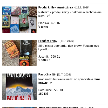
Prodej knih – různé žánry
- [15.7. 2026]
Nabízím k prodeji knihy v pěkném a zachovalém
stavu. Vě ...
Blansko - 679 02
V textu
Prodám knihy
- [13.7. 2026]
Šifra mistra Leonarda:
dan
brown
Foucaultovo
kyvadlo: ...
Jeseník - 790 51
1 000 Kč
Pavučina lží
- [11.7. 2026]
Prodám knihu Pavučina lží od spisovatele
dan
a
brown
a. V ...
Pardubice - 535 01
150 Kč