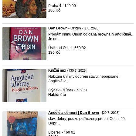
Praha 4 - 149 00
200 Kč
Dan Brown - Origin
- [1.8. 2026]
Prodám knihu Origin od
dan
a
brown
a, v angličtině.
Je no ...
Ústí nad Orlicí - 560 02
130 Kč
Knižní mix
- [30.7. 2026]
Nabízím knihy v dobrém stavu, nepopsané:
Anglické id ...
Frýdek - Místek - 739 51
Nabídněte
Andělé a démoni | Dan Brown
- [29.7. 2026]
stav: dobrý, pouze poškozený přebal Cena: 99
Dopr ...
Liberec - 460 01