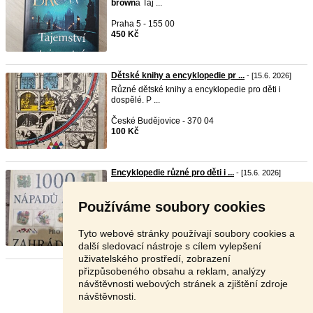
brown
a Taj ...
Praha 5 - 155 00
450 Kč
Dětské knihy a encyklopedie pr ...
- [15.6. 2026]
Různé dětské knihy a encyklopedie pro děti i
dospělé. P ...
České Budějovice - 370 04
100 Kč
Encyklopedie různé pro děti i ...
- [15.6. 2026]
Uvedené ceny platí jednotlivě. Více knih = nižší
cena. ...
Používáme soubory cookies
České Budějovice - 370 04
150 Kč
Tyto webové stránky používají soubory cookies a
další sledovací nástroje s cílem vylepšení
uživatelského prostředí, zobrazení
přizpůsobeného obsahu a reklam, analýzy
Stránka:
1
2
Další
návštěvnosti webových stránek a zjištění zdroje
návštěvnosti.