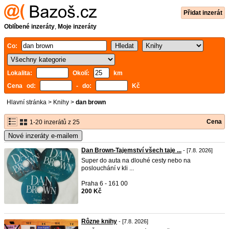
Přidat inzerát
Oblíbené inzeráty
,
Moje inzeráty
Co:
Lokalita:
Okolí:
km
Cena od:
- do:
Kč
Hlavní stránka
>
Knihy
>
dan brown
Cena
1-20 inzerátů z 25
Nové inzeráty e-mailem
Dan Brown-Tajemství všech taje ...
- [7.8. 2026]
Super do auta na dlouhé cesty nebo na
poslouchání v kli ...
Praha 6 - 161 00
200 Kč
Rôzne knihy
- [7.8. 2026]