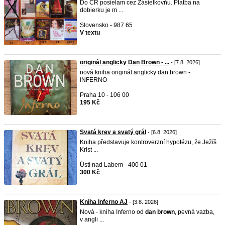
Do ČR posielam cez Zásielkovňu. Platba na
dobierku je m ...
Slovensko - 987 65
V textu
originál anglicky Dan Brown - ...
- [7.8. 2026]
nová kniha originál anglicky dan brown -
INFERNO
Praha 10 - 106 00
195 Kč
Svatá krev a svatý grál
- [6.8. 2026]
Kniha představuje kontroverzní hypotézu, že Ježíš
Krist ...
Ústí nad Labem - 400 01
300 Kč
Kniha Inferno AJ
- [3.8. 2026]
Nová - kniha Inferno od
dan
brown
, pevná vazba,
v angli ...