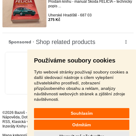
Prodám knihu - manuál Škoda FELICIA – technický
popis ...
Uherské Hradiště - 687 03
275 Kč
Používáme soubory cookies
Tyto webové stránky používají soubory cookies a
další sledovací nástroje s cílem vylepšení
uživatelského prostředí, zobrazení
přizpůsobeného obsahu a reklam, analýzy
návštěvnosti webových stránek a zjištění zdroje
návštěvnosti.
©2026 Bazoš -
Inzerce, Bazar
Souhlasím
Nápověda
,
Dotazy
,
Hodnocení
,
Kontakt
,
Reklama
,
Podmínky
,
Ochrana údajů
,
RSS
,
Odmítám
Inzeráty Knihy celkem:
37043
, za 24 hodin:
615
Mapa kategorií
,
Nejvyhledávanější výrazy