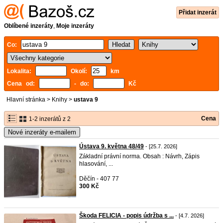
Přidat inzerát
Oblíbené inzeráty
,
Moje inzeráty
Co:
Lokalita:
Okolí:
km
Cena od:
- do:
Kč
Hlavní stránka
>
Knihy
>
ustava 9
Cena
1-2 inzerátů z 2
Nové inzeráty e-mailem
Ústava 9. května 48/49
- [25.7. 2026]
Základní právní norma. Obsah : Návrh, Zápis
hlasování, ...
Děčín - 407 77
300 Kč
Škoda FELICIA - popis údržba s ...
- [4.7. 2026]