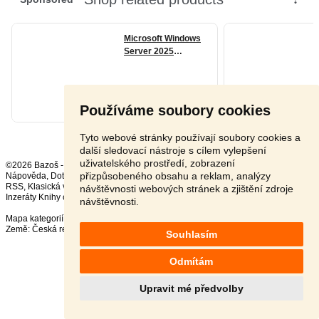
Používáme soubory cookies
Tyto webové stránky používají soubory cookies a
další sledovací nástroje s cílem vylepšení
uživatelského prostředí, zobrazení
©2026 Bazoš -
Inzerce, Bazar
přizpůsobeného obsahu a reklam, analýzy
Nápověda
,
Dotazy
,
Hodnocení
,
Kontakt
,
Reklama
,
Podmínky
,
Ochrana údajů
,
RSS
,
návštěvnosti webových stránek a zjištění zdroje
Inzeráty Knihy celkem:
37034
, za 24 hodin:
972
návštěvnosti.
Mapa kategorií
,
Nejvyhledávanější výrazy
Země:
Česká republika
,
Slovensko
,
Polsko
,
Rakousko
Souhlasím
Odmítám
Upravit mé předvolby