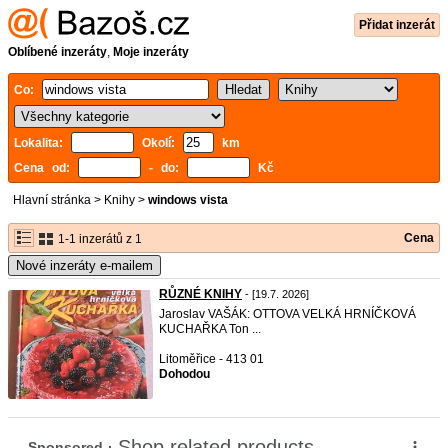
Přidat inzerát
Oblíbené inzeráty
,
Moje inzeráty
Co:
Lokalita:
Okolí:
km
Cena od:
- do:
Kč
Hlavní stránka
>
Knihy
>
windows vista
Cena
1-1 inzerátů z 1
Nové inzeráty e-mailem
RŮZNÉ KNIHY
- [19.7. 2026]
Jaroslav VAŠÁK: OTTOVA VELKÁ HRNÍČKOVÁ
KUCHAŘKA Ton ...
Litoměřice - 413 01
Dohodou