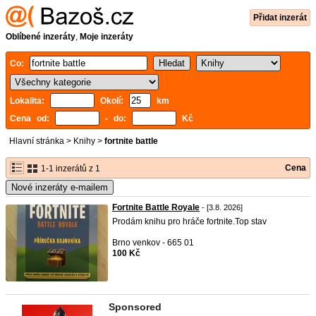
Přidat inzerát
Oblíbené inzeráty
,
Moje inzeráty
Co:
Lokalita:
Okolí:
km
Cena od:
- do:
Kč
Hlavní stránka
>
Knihy
>
fortnite battle
Cena
1-1 inzerátů z 1
Nové inzeráty e-mailem
Fortnite Battle Royale
- [3.8. 2026]
Prodám knihu pro hráče fortnite.Top stav
Brno venkov - 665 01
100 Kč