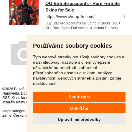
Používáme soubory cookies
Tyto webové stránky používají soubory cookies a
další sledovací nástroje s cílem vylepšení
uživatelského prostředí, zobrazení
přizpůsobeného obsahu a reklam, analýzy
návštěvnosti webových stránek a zjištění zdroje
návštěvnosti.
©2026 Bazoš -
Inzerce, Bazar
Nápověda
,
Dotazy
,
Hodnocení
,
Kontakt
,
Reklama
,
Podmínky
,
Ochrana údajů
,
Souhlasím
RSS
,
Inzeráty Knihy celkem:
37102
, za 24 hodin:
740
Odmítám
Mapa kategorií
,
Nejvyhledávanější výrazy
Země:
Česká republika
,
Slovensko
,
Polsko
,
Rakousko
Upravit mé předvolby