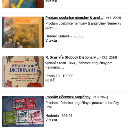
395 Kč
Prodám učebnice němčiny & angl ...
- [4.8. 2026]
Prodám učebnice němčiny & angličtiny Německý
jazyk: ...
Hradec Králové - 503 63
V textu
R. Scarry´s Stobook Distionary ...
- [3.8. 2026]
vydání z roku 1968, učebnice angličtiny pro
nejmenší, ...
Praha 10 - 100 00
60 Kč
Prodám učebnice angličtiny
- [3.8. 2026]
Prodám učebnice angličtiny s pracovními sešity
Proj ...
Hodonín - 696 67
V textu