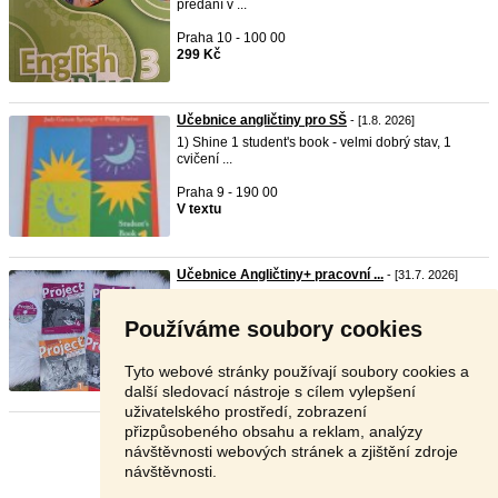
předání v ...
Praha 10 - 100 00
299 Kč
Učebnice angličtiny pro SŠ
- [1.8. 2026]
1) Shine 1 student's book - velmi dobrý stav, 1
cvičení ...
Praha 9 - 190 00
V textu
Učebnice Angličtiny+ pracovní ...
- [31.7. 2026]
Učebnice Angličtiny Fialové jako nové !
Učebnice+CD- ...
Používáme soubory cookies
České Budějovice - 370 01
400 Kč
Tyto webové stránky používají soubory cookies a
další sledovací nástroje s cílem vylepšení
uživatelského prostředí, zobrazení
přizpůsobeného obsahu a reklam, analýzy
Stránka:
1
2
3
Další
návštěvnosti webových stránek a zjištění zdroje
návštěvnosti.