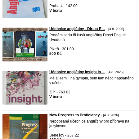
Praha 4 - 142 00
V textu
Učebnice angličtiny - Direct E ...
- [4.8. 2026]
Prodám sadu tří kusů angličtiny Direct English.
Uvedená ...
Plzeň - 301 00
500 Kč
Učebnice angličtiny Insight In ...
- [4.8. 2026]
Měla jsem ji na gymplu, sem tam něco napsaného
v učebni ...
Zlín - 763 02
V textu
New Progress to Proficiency
- [4.8. 2026]
Nepopsaná učebnice angličtiny pro přípravu na
jazykovou ...
Benešov - 257 22