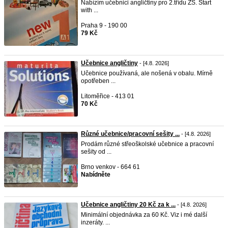
Nabízím učebnici angličtiny pro 2.třídu ZŠ. Start
with ...
Praha 9 - 190 00
79 Kč
Učebnice angličtiny
- [4.8. 2026]
Učebnice používaná, ale nošená v obalu. Mírně
opotřeben ...
Litoměřice - 413 01
70 Kč
Různé učebnice/pracovní sešity ...
- [4.8. 2026]
Prodám různé střeoškolské učebnice a pracovní
sešity od ...
Brno venkov - 664 61
Nabídněte
Učebnice angličtiny 20 Kč za k ...
- [4.8. 2026]
Minimální objednávka za 60 Kč. Viz i mé další
inzeráty. ...