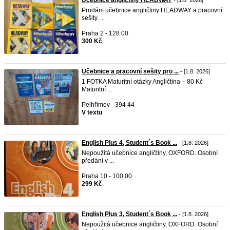
Učebnice angličtiny HEADWAY
- [1.8. 2026]
Prodám učebnice angličtiny HEADWAY a pracovní
sešity. ...
Praha 2 - 128 00
300 Kč
Učebnice a pracovní sešity pro ...
- [1.8. 2026]
1 FOTKA Maturitní otázky Angličtina – 80 Kč
Maturitní ...
Pelhřimov - 394 44
V textu
English Plus 4, Student´s Book ...
- [1.8. 2026]
Nepoužitá učebnice angličtiny, OXFORD. Osobní
předání v ...
Praha 10 - 100 00
299 Kč
English Plus 3, Student´s Book ...
- [1.8. 2026]
Nepoužitá učebnice angličtiny, OXFORD. Osobní