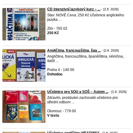
CD intenzivní jazykový kurz – ...
- [2.8. 2026]
Stav: NOVÉ Cena: 250 Kč Učebnice anglického
jazyka ...
Zlín - 765 02
250 Kč
Angličtina, francouzština, špa ...
- [2.8. 2026]
Angličtina, francouzština, španělština, němčina,
italšt ...
Praha 4 - 140 00
Dohodou
Učebnice pro SOU a SOŠ – Autom ...
- [1.8. 2026]
Zdravím, prodávám zachovalé učebnice pro
střední odborn ...
Olomouc - 779 00
V textu