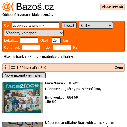
Přidat inzerát
Oblíbené inzeráty
,
Moje inzeráty
Co:
Lokalita:
Okolí:
km
Cena od:
- do:
Kč
Hlavní stránka
>
Knihy
>
ucebnice anglictiny
Cena
1-20 inzerátů z 210
Nové inzeráty e-mailem
Face2Face
- [6.8. 2026]
Učebnice angličtiny pro střední školy.
Brno venkov - 664 59
150 Kč
Učebnice angličtiny Start with ...
- [6.8. 2026]