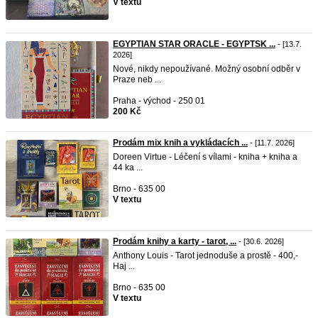
V textu
EGYPTIAN STAR ORACLE - EGYPTSK ...
- [13.7.
2026]
Nové, nikdy nepoužívané. Možný osobní odběr v
Praze neb ...
Praha - východ - 250 01
200 Kč
Prodám mix knih a vykládacích ...
- [11.7. 2026]
Doreen Virtue - Léčení s vílami - kniha + kniha a
44 ka ...
Brno - 635 00
V textu
Prodám knihy a karty - tarot, ...
- [30.6. 2026]
Anthony Louis - Tarot jednoduše a prostě - 400,-
Haj ...
Brno - 635 00
V textu