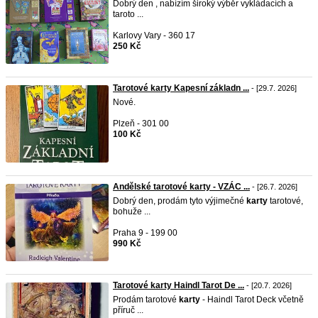
Dobrý den , nabízím široký výběr vykládacích a
taroto ...
Karlovy Vary - 360 17
250 Kč
Tarotové karty Kapesní základn ...
- [29.7. 2026]
Nové.
Plzeň - 301 00
100 Kč
Andělské tarotové karty - VZÁC ...
- [26.7. 2026]
Dobrý den, prodám tyto výjimečné
karty
tarotové,
bohuže ...
Praha 9 - 199 00
990 Kč
Tarotové karty Haindl Tarot De ...
- [20.7. 2026]
Prodám tarotové
karty
- Haindl Tarot Deck včetně
příruč ...