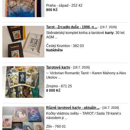
Praha - západ - 252 42
800 Kč
Tarot - Zrcadlo duše - 1996, n ...
- [19.7. 2026]
Sběratelský komplet kniha a tarotové
karty
. 30 let.
AGM ...
Český Krumlov - 382 03
Nabídněte
Tarotové karty
- [18.7. 2026]
✨ Victorian Romantic Tarot ✨Karen Mahony a Alex
Ukolov ...
Znojmo - 671 25
8 000 Kč
Různé tarotové karty - aktuáln ...
- [16.7. 2026]
Kočky vládnou světu – TAROT / Sada 78 karet s
návodem p ...
Zlín - 760 01