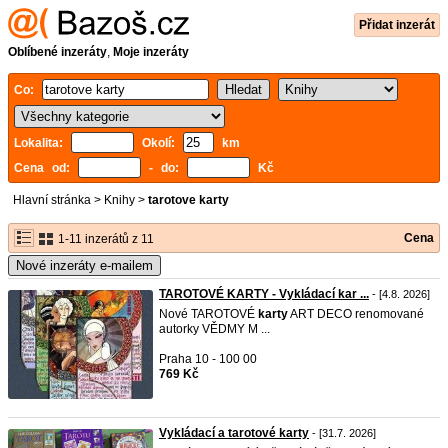
Přidat inzerát
Oblíbené inzeráty
,
Moje inzeráty
Co:
Lokalita:
Okolí:
km
Cena od:
- do:
Kč
Hlavní stránka
>
Knihy
>
tarotove karty
Cena
1-11 inzerátů z 11
Nové inzeráty e-mailem
TAROTOVÉ KARTY - Vykládací kar ...
- [4.8. 2026]
Nové TAROTOVÉ
karty
ART DECO renomované
autorky VĚDMY M ...
Praha 10 - 100 00
769 Kč
Vykládací a tarotové karty
- [31.7. 2026]