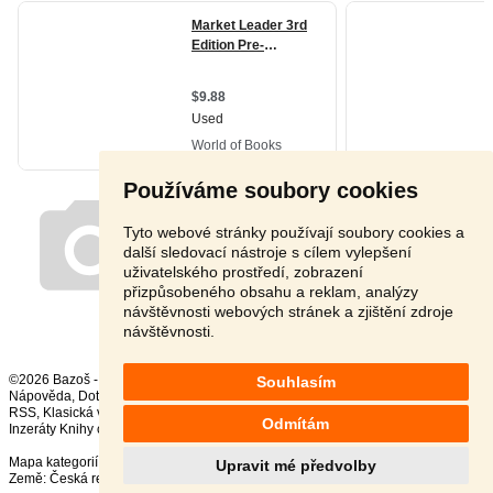
Používáme soubory cookies
Tyto webové stránky používají soubory cookies a
další sledovací nástroje s cílem vylepšení
uživatelského prostředí, zobrazení
přizpůsobeného obsahu a reklam, analýzy
návštěvnosti webových stránek a zjištění zdroje
návštěvnosti.
©2026 Bazoš -
Inzerce, Bazar
Souhlasím
Nápověda
,
Dotazy
,
Hodnocení
,
Kontakt
,
Reklama
,
Podmínky
,
Ochrana údajů
,
RSS
,
Odmítám
Inzeráty Knihy celkem:
37480
, za 24 hodin:
606
Mapa kategorií
,
Nejvyhledávanější výrazy
Upravit mé předvolby
Země:
Česká republika
,
Slovensko
,
Polsko
,
Rakousko