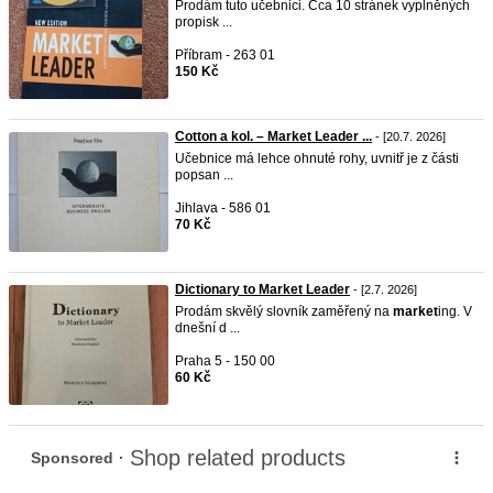
Prodám tuto učebnici. Cca 10 stránek vyplněných
propisk ...
Příbram - 263 01
150 Kč
Cotton a kol. – Market Leader ...
- [20.7. 2026]
Učebnice má lehce ohnuté rohy, uvnitř je z části
popsan ...
Jihlava - 586 01
70 Kč
Dictionary to Market Leader
- [2.7. 2026]
Prodám skvělý slovník zaměřený na
market
ing. V
dnešní d ...
Praha 5 - 150 00
60 Kč