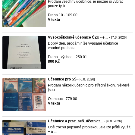
Prodám všechny učebnice, je možné si vybrat
pouze ty, k ...
Praha 10 - 109 00
V textu
Vysokoškolské učebnice ČZU - e ...
- [7.8. 2026]
Dobrý den, prodám níže vypsané učebnice
vhodné pro baka ...
Praha - východ - 250 01
800 Kč
Učebnice pro SŠ
- [6.8. 2026]
Prodám několik učebnic pro střední školy. Některé
jsou ...
Olomouc - 779 00
V textu
Učebnice a prac. seš. účetnict ...
- [6.8. 2026]
Obě trochu popsané propiskou, ale lze ještě využít.
+ ú ...