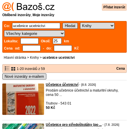
Přidat inzerát
Oblíbené inzeráty
,
Moje inzeráty
Co:
Lokalita:
Okolí:
km
Cena od:
- do:
Kč
Hlavní stránka
>
Knihy
>
ucebnice ucetnictvi
Cena
1-20 inzerátů z 59
Nové inzeráty e-mailem
Učebnice účetnictví
- [8.8. 2026]
Prodám učebnice účetnictví a maturitní okruhy,
cena 50 ...
Trutnov - 543 01
50 Kč
Učebnice pro středoškoláky (po ...
- [7.8. 2026]