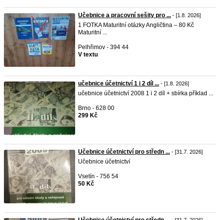
Učebnice a pracovní sešity pro ...
- [1.8. 2026]
1 FOTKA Maturitní otázky Angličtina – 80 Kč
Maturitní ...
Pelhřimov - 394 44
V textu
učebnice účetnictví 1 i 2 díl ...
- [1.8. 2026]
učebnice účetnictví 2008 1 i 2 díl + sbírka příklad ...
Brno - 628 00
299 Kč
Učebnice účetnictví pro středn ...
- [31.7. 2026]
Učebnice účetnictví
Vsetín - 756 54
50 Kč