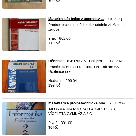
300 Kč
Maturitní učebnice z účetnictv ...
- [4.8. 2026]
Prodám maturitní učebnici z účetnictví. Maturita
zaruče ...
Brno - 602 00
170 Kč
Učebnice ÚČETNICTVÍ 1.díl pro ...
- [4.8. 2026]
Prodám učebnici ÚČETNICTVÍ 1.díl pro SŠ.
Učebnice je v ...
Hodonín - 696 04
199 Kč
matematika pro netechnické obo ...
- [3.8. 2026]
INFORMATIKA PRO ZÁKLADNÍ ŠKOLY A
VÍCELETÁ GYMNÁZIA 2 C ...
Plzeň - 301 00
30 Kč