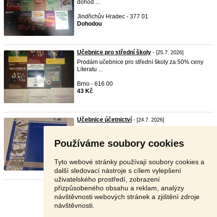
dohod ...
Jindřichův Hradec - 377 01
Dohodou
Učebnice pro střední školy
- [25.7. 2026]
Prodám učebnice pro střední školy za 50% ceny
Literatu ...
Brno - 616 00
43 Kč
Učebnice účetnictví
- [24.7. 2026]
Učebnice má lehce ohlý roh na úvodní stránce
jinak je n ...
Používáme soubory cookies
Brno - 602 00
100 Kč
Tyto webové stránky používají soubory cookies a
další sledovací nástroje s cílem vylepšení
uživatelského prostředí, zobrazení
přizpůsobeného obsahu a reklam, analýzy
Stránka:
1
2
3
Další
návštěvnosti webových stránek a zjištění zdroje
návštěvnosti.