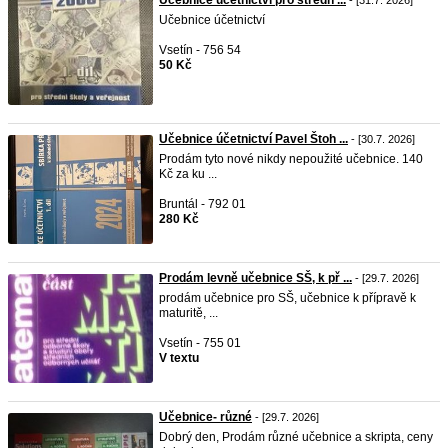
Učebnice účetnictví pro středn ...
- [31.7. 2026]
Učebnice účetnictví
Vsetín - 756 54
50 Kč
Učebnice účetnictví Pavel Štoh ...
- [30.7. 2026]
Prodám tyto nové nikdy nepoužité učebnice. 140
Kč za ku ...
Bruntál - 792 01
280 Kč
Prodám levně učebnice SŠ, k př ...
- [29.7. 2026]
prodám učebnice pro SŠ, učebnice k přípravě k
maturitě, ...
Vsetín - 755 01
V textu
Učebnice- různé
- [29.7. 2026]
Dobrý den, Prodám různé učebnice a skripta, ceny