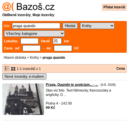
Přidat inzerát
Oblíbené inzeráty
,
Moje inzeráty
Co:
Lokalita:
Okolí:
km
Cena od:
- do:
Kč
Hlavní stránka
>
Knihy
>
praga quando
Cena
1-1 inzerátů z 1
Nové inzeráty e-mailem
Praga, Quando te aspiciam... - ...
- [4.8. 2026]
Stav viz foto. Text Německy, francouzsky a
anglicky. O ...
Praha 4 - 142 00
99 Kč