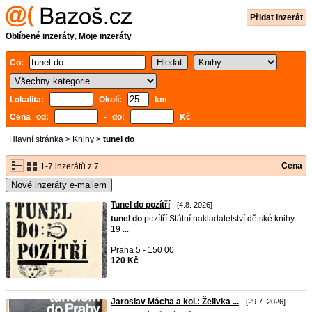
Přidat inzerát
Oblíbené inzeráty
,
Moje inzeráty
Co:
Lokalita:
Okolí:
km
Cena od:
- do:
Kč
Hlavní stránka
>
Knihy
>
tunel do
Cena
1-7 inzerátů z 7
Nové inzeráty e-mailem
Tunel do pozítří
- [4.8. 2026]
tunel
do
pozítří Státní nakladatelství dětské knihy
19 ...
Praha 5 - 150 00
120 Kč
Jaroslav Mácha a kol.: Želivka ...
- [29.7. 2026]