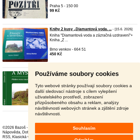
Praha 5 - 150 00
99 Kč
Knihy 2 kusy „Diamantová voda. ...
- [15.6. 2026]
Kniha "Diamantová voda a zázračná uzdravení"+
Kniha „Z ...
Brno venkov - 664 51
450 Kč
Používáme soubory cookies
Kniha „ZÁHADY A MYSTÉRIA Pří ...
- [15.6. 2026]
Kniha „ZÁHADY A MYSTÉRIA Příběhy podle
skutečných událo ...
Tyto webové stránky používají soubory cookies a
další sledovací nástroje s cílem vylepšení
Brno venkov - 664 51
uživatelského prostředí, zobrazení
299 Kč
přizpůsobeného obsahu a reklam, analýzy
návštěvnosti webových stránek a zjištění zdroje
návštěvnosti.
©2026 Bazoš -
Inzerce, Bazar
Souhlasím
Nápověda
,
Dotazy
,
Hodnocení
,
Kontakt
,
Reklama
,
Podmínky
,
Ochrana údajů
,
RSS
,
Odmítám