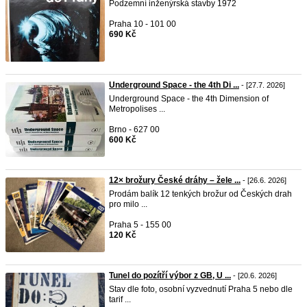
Podzemní inženýrská stavby 1972
Praha 10 - 101 00
690 Kč
Underground Space - the 4th Di ...
- [27.7. 2026]
Underground Space - the 4th Dimension of
Metropolises ...
Brno - 627 00
600 Kč
12× brožury České dráhy – žele ...
- [26.6. 2026]
Prodám balík 12 tenkých brožur od Českých drah
pro milo ...
Praha 5 - 155 00
120 Kč
Tunel do pozítří výbor z GB, U ...
- [20.6. 2026]
Stav dle foto, osobní vyzvednutí Praha 5 nebo dle
tarif ...