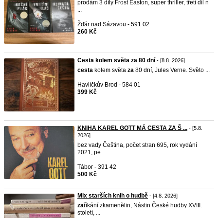
prodám 3 díly Frost Easton, super thriller, třetí díl n
...
Žďár nad Sázavou - 591 02
260 Kč
Cesta kolem světa za 80 dní
- [8.8. 2026]
cesta
kolem světa
za
80 dní, Jules Verne. Světo ...
Havlíčkův Brod - 584 01
399 Kč
KNIHA KAREL GOTT MÁ CESTA ZA Š ...
- [5.8.
2026]
bez vady Čeština, počet stran 695, rok vydání
2021, pe ...
Tábor - 391 42
500 Kč
Mix starších knih o hudbě
- [4.8. 2026]
za
říkání zkamenělin, Nástin České hudby XVIII.
století, ...