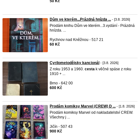
50 Kč
Dům ve kterém...Prázdná hnízda ...
- [3.8. 2026]
Prodám knihu Dům ve kterém...3.vydání - Prázdná
hnízda. ...
Rychnov nad Kněžnou - 517 21
60 Kč
Cyrilometodějsky kancionál
- [3.8. 2026]
Z roku 1953 a 1960.
cesta
k věčné spáse z roku
1910 + ...
Brno - 642 00
600 Kč
Prodám komiksy Marvel (CREW) D ...
- [1.8. 2026]
Prodám komiksy Marvel od nakladatelství CREW.
Všechny j ...
Jičín - 507 43
900 Kč