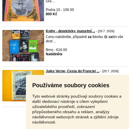
Gra ...
Praha 10 - 106 00
800 Kč
Knihy - detektivky, maturitní ...
- [29.7. 2026]
Cenu nabídněte, případně
za
fidorku 😄
za
tím vše
dost ...
Brno - 616 00
Nabídněte
Jules Verne- Cesta do Francie/ ...
- [29.7. 2026]
Jules Verne-
cesta
do Francie nakl. Návrat 2018
Pevná ...
Používáme soubory cookies
Praha 5 - 150 00
V textu
Tyto webové stránky používají soubory cookies a
další sledovací nástroje s cílem vylepšení
uživatelského prostředí, zobrazení
přizpůsobeného obsahu a reklam, analýzy
Stránka:
1
2
3
Další
návštěvnosti webových stránek a zjištění zdroje
návštěvnosti.