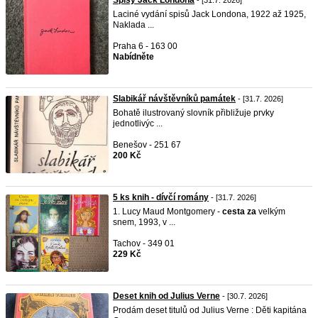
Spisy Jack Londona
- [31.7. 2026]
Laciné vydání spisů Jack Londona, 1922 až 1925,
Naklada ...
Praha 6 - 163 00
Nabídněte
Slabikář návštěvníků památek
- [31.7. 2026]
Bohatě ilustrovaný slovník přibližuje prvky
jednotlivýc ...
Benešov - 251 67
200 Kč
5 ks knih - dívčí romány
- [31.7. 2026]
1. Lucy Maud Montgomery -
cesta
za
velkým
snem, 1993, v ...
Tachov - 349 01
229 Kč
Deset knih od Julius Verne
- [30.7. 2026]
Prodám deset titulů od Julius Verne : Děti kapitána