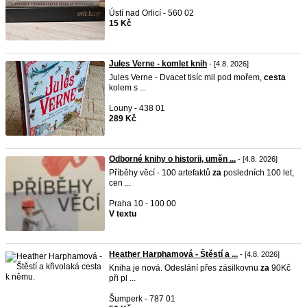
Ústí nad Orlicí - 560 02
15 Kč
Jules Verne - komlet knih
- [4.8. 2026]
Jules Verne - Dvacet tisíc mil pod mořem,
cesta
kolem s ...
Louny - 438 01
289 Kč
Odborné knihy o historii, uměn ...
- [4.8. 2026]
Příběhy věcí - 100 artefaktů
za
posledních 100 let,
cen ...
Praha 10 - 100 00
V textu
Heather Harphamová - Štěstí a ...
- [4.8. 2026]
Kniha je nová. Odeslání přes zásilkovnu
za
90Kč
při pl ...
Šumperk - 787 01