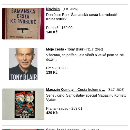
Novinka
- [1.8. 2026]
Don Jose Ruiz: Šamanská
cesta
ke svobodě.
Kniha toltéck ...
Praha 6 - 169 00
140 Kč
Moje cesta - Tony Blair
- [31.7. 2026]
Všechno, co potřebujete vědět o velké politice, se
dozv ...
Brno - 616 00
139 Kč
Magazín Komety – Cesta kolem s ...
- [31.7. 2026]
Série / číslo: Samostatný speciál Magazínu Komety
Vydán ...
Praha - západ - 253 01
420 Kč