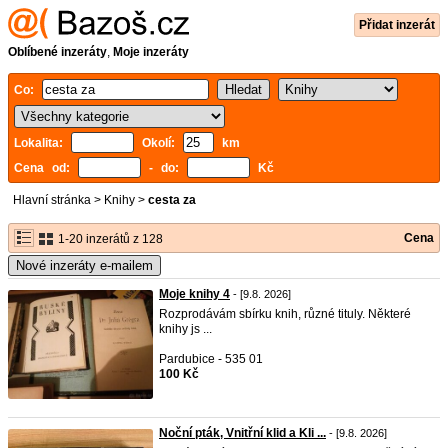
Přidat inzerát
Oblíbené inzeráty
,
Moje inzeráty
Co:
Lokalita:
Okolí:
km
Cena od:
- do:
Kč
Hlavní stránka
>
Knihy
>
cesta za
Cena
1-20 inzerátů z 128
Nové inzeráty e-mailem
Moje knihy 4
- [9.8. 2026]
Rozprodávám sbírku knih, různé tituly. Některé
knihy js ...
Pardubice - 535 01
100 Kč
Noční pták, Vnitřní klid a Kli ...
- [9.8. 2026]