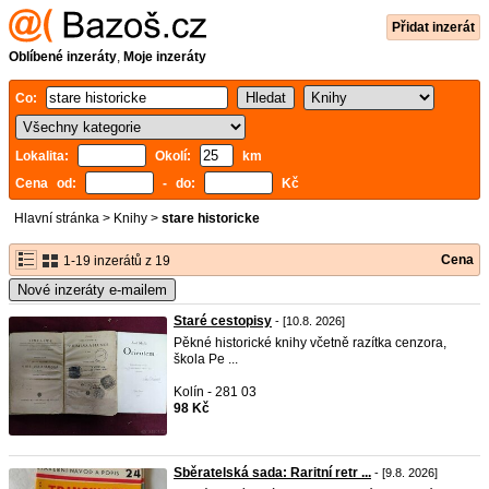
Přidat inzerát
Oblíbené inzeráty
,
Moje inzeráty
Co:
Lokalita:
Okolí:
km
Cena od:
- do:
Kč
Hlavní stránka
>
Knihy
>
stare historicke
Cena
1-19 inzerátů z 19
Nové inzeráty e-mailem
Staré cestopisy
- [10.8. 2026]
Pěkné historické knihy včetně razítka cenzora,
škola Pe ...
Kolín - 281 03
98 Kč
Sběratelská sada: Raritní retr ...
- [9.8. 2026]