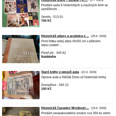
Historické knihy – zbraně, ryt ...
- [5.7. 2026]
Prodám sadu 6 historických a naučných knih se
zaměřením ...
Semily - 513 01
700 Kč
Historické atlasy a ucebnice,s ...
- [25.6. 2026]
První fotka velký atlas 45x50 cm v pěkném
stavu.ostatni ...
Plzeň-jih - 345 62
Nabídněte
Staré knihy o opravě auta
- [21.6. 2026]
Oprava auta a řidičák Dnes už historické knihy
Domažlice - 345 22
100 Kč
Historické časopisy Myslivost ...
- [19.6. 2026]
Prodám neopakovatelný soubor cca 350 ks velmi