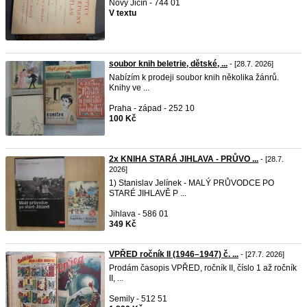
Nový Jičín - 744 01
V textu
soubor knih beletrie, dětské, ...
- [28.7. 2026]
Nabízím k prodeji soubor knih několika žánrů.
Knihy ve ...
Praha - západ - 252 10
100 Kč
2x KNIHA STARÁ JIHLAVA - PRŮVO ...
- [28.7.
2026]
1) Stanislav Jelínek - MALÝ PRŮVODCE PO
STARÉ JIHLAVĚ P ...
Jihlava - 586 01
349 Kč
VPŘED ročník II (1946–1947) č. ...
- [27.7. 2026]
Prodám časopis VPŘED, ročník II, číslo 1 až ročník
II, ...
Semily - 512 51