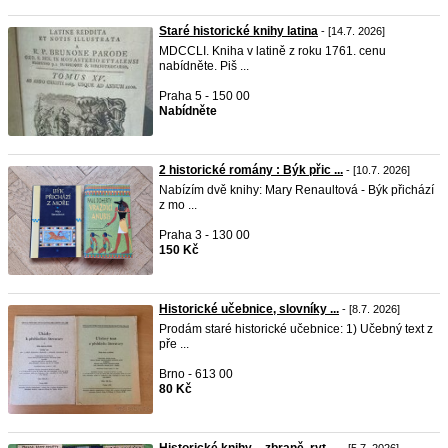
Staré historické knihy latina
- [14.7. 2026]
MDCCLI. Kniha v latině z roku 1761. cenu
nabídněte. Piš ...
Praha 5 - 150 00
Nabídněte
2 historické romány : Býk přic ...
- [10.7. 2026]
Nabízím dvě knihy: Mary Renaultová - Býk přichází
z mo ...
Praha 3 - 130 00
150 Kč
Historické učebnice, slovníky ...
- [8.7. 2026]
Prodám staré historické učebnice: 1) Učebný text z
pře ...
Brno - 613 00
80 Kč