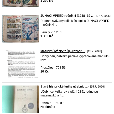
1 290 Kč
JUNÁCI VPŘED ročník 4 (1948–19 ...
- [27.7. 2026]
Prodám svázaný ročník časopisu JUNÁCI VPŘED!
– ročník 4 ...
Semily - 512 51
1 390 Kč
Maturitní otázky z Čj - rozbor ...
- [26.7. 2026]
Dobrý den, nabízím pečlivě vypracované maturitní
rozb ...
Prostějov - 798 56
10 Kč
Staré historické knihy učebnic ...
- [15.7. 2026]
Učebnice fyziky rok vydání 1891 jednotou
matematiků a f ...
Praha 5 - 150 00
Nabídněte