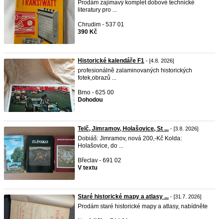
Prodám zajímavý komplet dobové technické
literatury pro ...
Chrudim - 537 01
390 Kč
Historické kalendáře F1
- [4.8. 2026]
profesionálně zalaminovaných historických
fotek,obrazů ...
Brno - 625 00
Dohodou
Telč, Jimramov, Holašovice, St ...
- [3.8. 2026]
Dobiáš: Jimramov, nová 200,-Kč Kolda:
Holašovice, do ...
Břeclav - 691 02
V textu
Staré historické mapy a atlasy ...
- [31.7. 2026]
Prodám staré historické mapy a atlasy, nabídněte