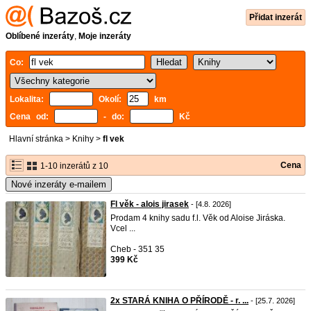
Přidat inzerát
Oblíbené inzeráty
,
Moje inzeráty
Co:
Lokalita:
Okolí:
km
Cena od:
- do:
Kč
Hlavní stránka
>
Knihy
>
fl vek
Cena
1-10 inzerátů z 10
Nové inzeráty e-mailem
Fl věk - alois jirasek
- [4.8. 2026]
Prodam 4 knihy sadu f.l. Věk od Aloise Jiráska.
Vcel ...
Cheb - 351 35
399 Kč
2x STARÁ KNIHA O PŘÍRODĚ - r. ...
- [25.7. 2026]