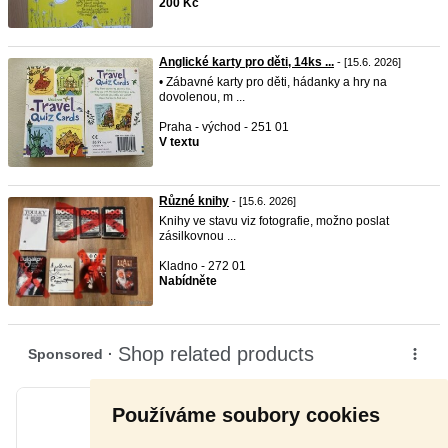
200 Kč
Anglické karty pro děti, 14ks ...
- [15.6. 2026]
• Zábavné karty pro děti, hádanky a hry na
dovolenou, m ...
Praha - východ - 251 01
V textu
Různé knihy
- [15.6. 2026]
Knihy ve stavu viz fotografie, možno poslat
zásilkovnou ...
Kladno - 272 01
Nabídněte
Používáme soubory cookies