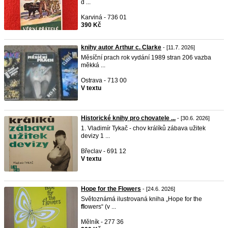
d ...
Karviná - 736 01
390 Kč
knihy autor Arthur c. Clarke
- [11.7. 2026]
Měsíční prach rok vydání 1989 stran 206 vazba
měkká ...
Ostrava - 713 00
V textu
Historické knihy pro chovatele ...
- [30.6. 2026]
1. Vladimír Tykač - chov králíků zábava užitek
devizy 1 ...
Břeclav - 691 12
V textu
Hope for the Flowers
- [24.6. 2026]
Světoznámá ilustrovaná kniha „Hope for the
fl
owers“ (v ...
Mělník - 277 36