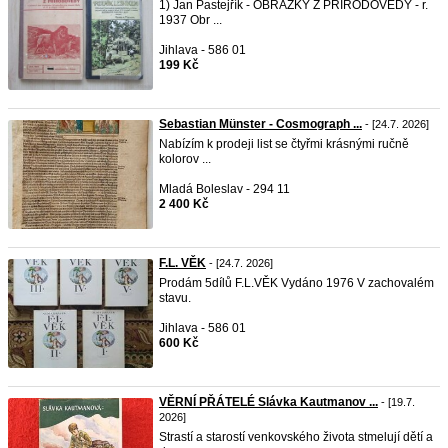
1) Jan Pastejřík - OBRÁZKY Z PŘÍRODOVĚDY - r.
1937 Obr ...
Jihlava - 586 01
199 Kč
Sebastian Münster - Cosmograph ...
- [24.7. 2026]
Nabízím k prodeji list se čtyřmi krásnými ručně
kolorov ...
Mladá Boleslav - 294 11
2 400 Kč
F.L. VĚK
- [24.7. 2026]
Prodám 5dílů F.L.VĚK Vydáno 1976 V zachovalém
stavu.
Jihlava - 586 01
600 Kč
VĚRNÍ PŘÁTELÉ Slávka Kautmanov ...
- [19.7.
2026]
Strastí a starostí venkovského života stmelují dětí a