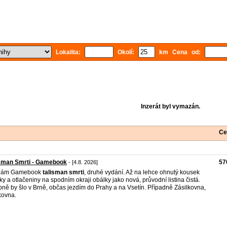
Lokalita:
Okolí:
km Cena od:
Inzerát byl vymazán.
Ce
isman Smrti - Gamebook
57
- [4.8. 2026]
dám Gamebook
talisman
smrti
, druhé vydání. Až na lehce ohnutý kousek
ky a otlačeniny na spodním okraji obálky jako nová, průvodní listina čistá.
ně by šlo v Brně, občas jezdím do Prahy a na Vsetín. Případně Zásilkovna,
kovna.