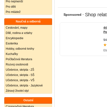
Pro nejmenší
Pro děti
Pro mládež
Naučná a odborná
Cestování, mapy
Dítě, rodina a vztahy
Encyklopedie
Esoterika
Hobby, odborné knihy
Kuchařky
Počítačová literatura
Rozvoj osobnosti
Učebnice, skripta - ZŠ
Učebnice, skripta - SŠ
Učebnice, skripta - VŠ
Učebnice, skripta - Jazykové
Zdravý životní styl
Ostatní
Cizojazyčná literatura