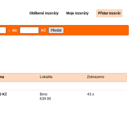
Oblíbené inzeráty
Moje inzeráty
Přidat inzerát
- do:
Kč
na
Lokalita
Zobrazeno
0 Kč
Brno
43 x
639 00