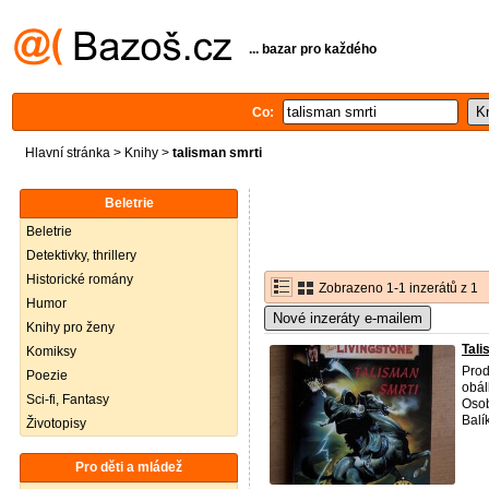
... bazar pro každého
Co:
Hlavní stránka
>
Knihy
>
talisman smrti
Beletrie
Beletrie
Detektivky, thrillery
Historické romány
Zobrazeno 1-1 inzerátů z 1
Humor
Nové inzeráty e-mailem
Knihy pro ženy
Tal
Komiksy
Pro
Poezie
obál
Sci-fi, Fantasy
Osob
Balí
Životopisy
Pro děti a mládež