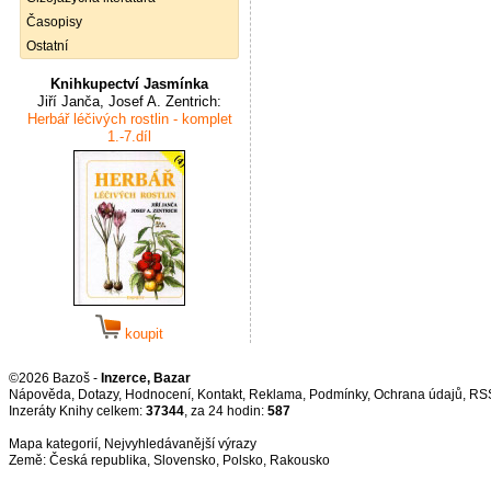
Časopisy
Ostatní
Knihkupectví Jasmínka
Jiří Janča, Josef A. Zentrich:
Herbář léčivých rostlin - komplet
1.-7.díl
koupit
©2026 Bazoš -
Inzerce, Bazar
Nápověda
,
Dotazy
,
Hodnocení
,
Kontakt
,
Reklama
,
Podmínky
,
Ochrana údajů
,
RS
Inzeráty Knihy celkem:
37344
, za 24 hodin:
587
Mapa kategorií
,
Nejvyhledávanější výrazy
Země:
Česká republika
,
Slovensko
,
Polsko
,
Rakousko