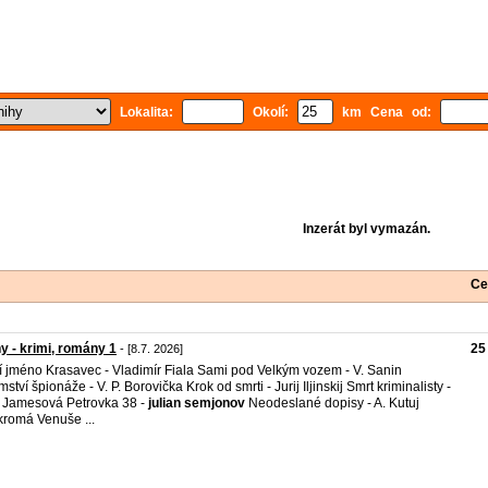
Lokalita:
Okolí:
km Cena od:
Inzerát byl vymazán.
Ce
y - krimi, romány 1
25
- [8.7. 2026]
í jméno Krasavec - Vladimír Fiala Sami pod Velkým vozem - V. Sanin
ství špionáže - V. P. Borovička Krok od smrti - Jurij Iljinskij Smrt kriminalisty -
. Jamesová Petrovka 38 -
julian
semjonov
Neodeslané dopisy - A. Kutuj
romá Venuše ...