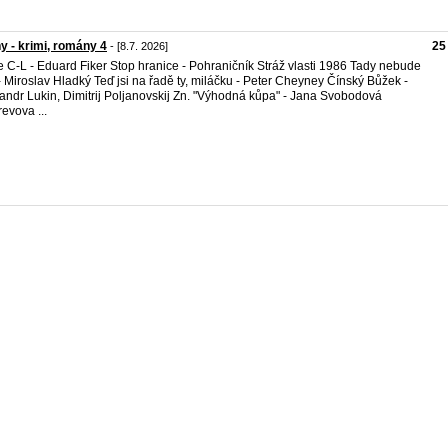
y - krimi, romány 4
25
- [8.7. 2026]
e C-L - Eduard Fiker Stop hranice - Pohraničník Stráž vlasti 1986 Tady nebude
 - Miroslav Hladký Teď jsi na řadě ty, miláčku - Peter Cheyney Čínský Bůžek -
andr Lukin, Dimitrij Poljanovskij Zn. "Výhodná kůpa" - Jana Svobodová
evova ...