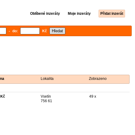
Oblíbené inzeráty
Moje inzeráty
Přidat inzerát
- do:
Kč
na
Lokalita
Zobrazeno
 Kč
Vsetín
49 x
756 61