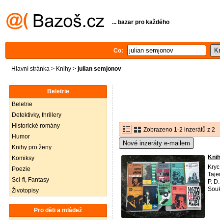
... bazar pro každého
Co:
Hlavní stránka
>
Knihy
>
julian semjonov
Beletrie
Beletrie
Detektivky, thrillery
Historické romány
Zobrazeno 1-2 inzerátů z 2
Humor
Nové inzeráty e-mailem
Knihy pro ženy
Knih
Komiksy
Kryc
Poezie
Tajem
Sci-fi, Fantasy
P. D
Souk
Životopisy
Pro děti a mládež