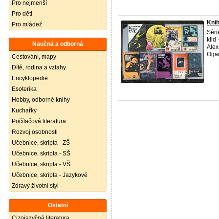
Pro nejmenší
Pro děti
Knih
Pro mládež
Séri
klid
Naučná a odborná
Alex
Ogar
Cestování, mapy
Dítě, rodina a vztahy
Encyklopedie
Esoterika
Hobby, odborné knihy
Kuchařky
Počítačová literatura
Rozvoj osobnosti
Učebnice, skripta - ZŠ
Učebnice, skripta - SŠ
Učebnice, skripta - VŠ
Učebnice, skripta - Jazykové
Zdravý životní styl
Ostatní
Cizojazyčná literatura