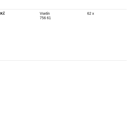
 Kč
Vsetín
62 x
756 61