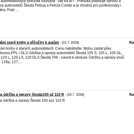
 automobilových příruček nazvané "Jak na to?". Příručka popisuje údržbu a
vy automobilů Škoda Felicia a Felicia Combi a je vhodná pro profesionály i
éry. Publ ...
ám staré knihy a příručky k autům
Na
- [22.7. 2026]
ám knihy o starých automobilech. Cenu nabídněte. Mohu zaslat přes
lkovou,PPL i GLS Údržba a opravy automobilů Škoda 105 S, 105 L, 105 GL,
 120 L, 120 LS, 120 GLS Škoda 706 - návod k obsluze Údržba a opravy vozů
- 126p, 127, ...
a údržba a opravy Skoda100 až 110 R
Na
- [20.7. 2026]
a údržba a opravy Škoda 100 azz 110 R