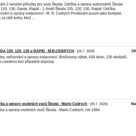
ám 2 servisní příručky pro vozy Škoda. Údržba a opravy automobilů Škoda
 120, 130, Garde, Rapid - J. Andrt Škoda 105, 120, 130, Rapid: Údržba,
zování a opravy svépomocí - M. R. Cedrych Prodávám pouze jako komplet,
 za obě knihy. Mož ...
DA 105, 120, 130 a RAPID - M.R.CEDRYCH
10
- [26.7. 2026]
ba, seřizování a opravy svépomocí. Brožovany výtisk, 430 stran, 136 obrázků.
 uvedena bez případné dopravy.
ba a opravy osobních vozů Škoda - Mario Cedrych
Na
- [25.7. 2026]
ba a opravy osobních vozů Škoda - Mario Cedrych, rok 1964