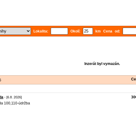
Lokalita:
Okolí:
km Cena od:
Inzerát byl vymazán.
Ce
6
da
30
- [6.8. 2026]
a 100,110-údržba