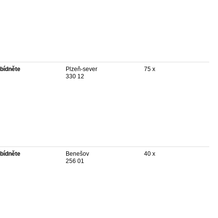
bídněte
Plzeň-sever
75 x
330 12
bídněte
Benešov
40 x
256 01