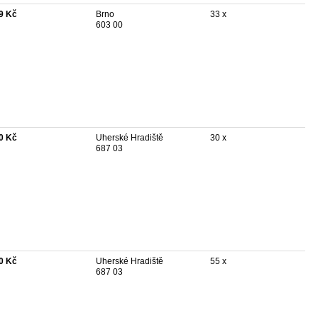
9 Kč
Brno
33 x
603 00
0 Kč
Uherské Hradiště
30 x
687 03
0 Kč
Uherské Hradiště
55 x
687 03