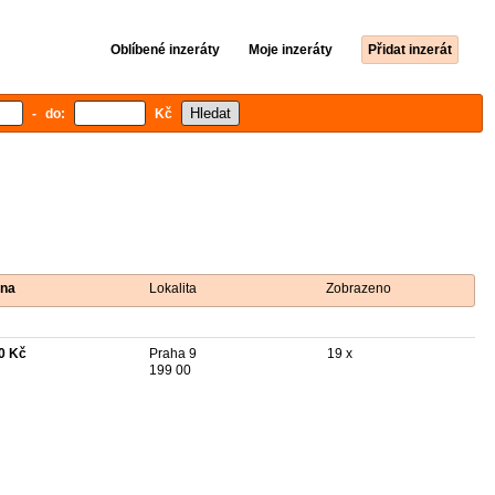
Oblíbené inzeráty
Moje inzeráty
Přidat inzerát
- do:
Kč
na
Lokalita
Zobrazeno
0 Kč
Praha 9
19 x
199 00