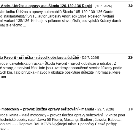
. Andrt- Údržba a opravy aut. Škoda 120-130-136 Rapid
34
- [30.7. 2026]
ám knihu Údržba a opravy automobilů Škoda 105-120-130-136 Garde-
d, nakladatelství SNTL, autor Jaroslav Andrt, rok 1994. Poslední vydání
ně variant 135/136. Kniha je v pěkném stavu, čistá, bez vpisků Krásný dárek
ajitele těchto ...
a Favorit - příručka - návod k obsluze a údržbě
22
- [29.7. 2026]
rodej uživatelská příručka - Škoda Favorit - návod k obsluze a údržbě . Z
é strany je servisní část, kde jsou uvedeny doporučené servisní úkony podle
tých km. Tato příručka - návod k obsluze poskytuje důležité informace, které
um ...
 motocykly – provoz údržba opravy seřizování - manuál
37
- [29.7. 2026]
rodej kniha - Malé motocykly – provoz údržba opravy seřizování . V knize jsou
 technické popisy např. Jawa 50 Pionýr, Mustang, Stadion , Jaweta, Babetta,
on atd. - - - Doprava BALÍKOVNA (výdejní místa + pobočky České pošty):
a p ...