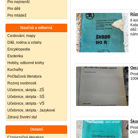
Pro nejmenší
Pro děti
Různ
Pro mládež
6 kn
Kata
Naučná a odborná
dílů
náhr
Cestování, mapy
Dítě, rodina a vztahy
Encyklopedie
Esoterika
Hobby, odborné knihy
Opr
Kuchařky
Prod
Počítačová literatura
100k
Rozvoj osobnosti
Učebnice, skripta - ZŠ
Učebnice, skripta - SŠ
Učebnice, skripta - VŠ
Učebnice, skripta - Jazykové
Zdravý životní styl
Ško
Prod
Ostatní
Děč
Cizojazyčná literatura