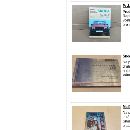
P: J
Prod
Rapi
včet
pro m
Škod
Na p
druh
naje
Vám 
Malé
Na p
také
Sims
platb