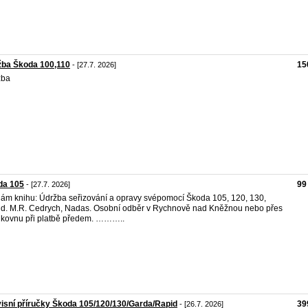
žba Škoda 100,110
15
- [27.7. 2026]
žba
da 105
99
- [27.7. 2026]
ám knihu: Údržba seřizování a opravy svépomocí Škoda 105, 120, 130,
d. M.R. Cedrych, Nadas. Osobní odběr v Rychnově nad Kněžnou nebo přes
lkovnu při platbě předem. ………..
isní příručky Škoda 105/120/130/Garda/Rapid
39
- [26.7. 2026]