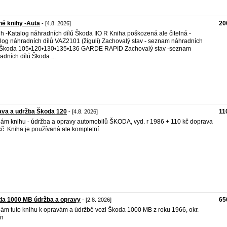
é knihy -Auta
20
- [4.8. 2026]
ih -Katalog náhradních dílů Škoda IIO R Kniha poškozená ale čitelná -
log náhradních dílů VAZ2101 (žiguli) Zachovalý stav - seznam náhradních
 Škoda 105•120•130•135•136 GARDE RAPID Zachovalý stav -seznam
adních dílů Škoda ...
ava a udržba Škoda 120
11
- [4.8. 2026]
ám knihu - údržba a opravy automobilů ŠKODA, vyd. r 1986 + 110 kč doprava
č. Kniha je používaná ale kompletní.
da 1000 MB údržba a opravy
65
- [2.8. 2026]
ám tuto knihu k opravám a údržbě vozi Škoda 1000 MB z roku 1966, okr.
ín