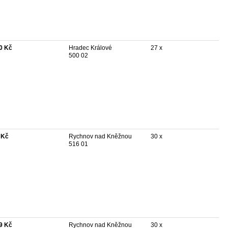
0 Kč
Hradec Králové
27 x
500 02
 Kč
Rychnov nad Kněžnou
30 x
516 01
9 Kč
Rychnov nad Kněžnou
30 x