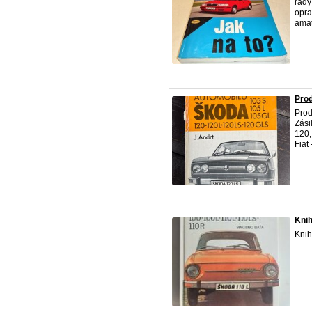
řady
opra
amat
Prod
Prod
Zási
120,
Fiat 
Knih
Knih