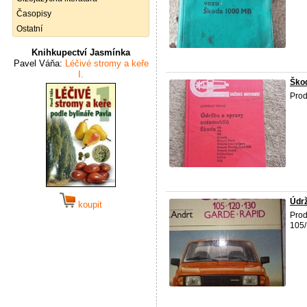
Časopisy
Ostatní
Knihkupectví Jasmínka
Pavel Váňa:
Léčivé stromy a keře
I.
Škod
Prod
Údrž
koupit
Prod
105/