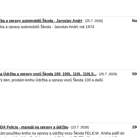
ba a opravy automobilů Škoda - Jaroslav Andrt
Na
- [25.7. 2026]
ba a opravy automobilů Škoda - Jaroslav Andrt, rok 1974
a Údržba a opravy vozů Škoda 100, 100L, 110L, 110LS...
50
- [25.7. 2026]
ý den, prodám knihu Údržba a opravy vozů Škoda 100 a další.
A Felicia - manuál na opravy a údržbu
29
- [23.7. 2026]
ám použitou knihu na opravy a údržby vozu Škoda FELICIA . Kniha patří do