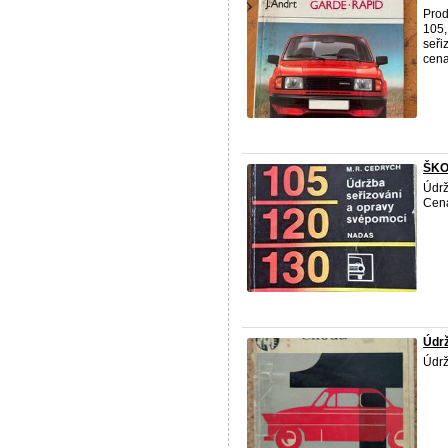
Prod
105,
seři
cena
ŠKO
Údrž
Cena
Údrž
Údrž