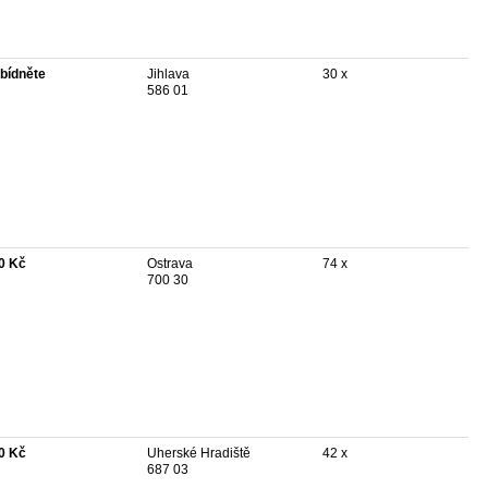
bídněte
Jihlava
30 x
586 01
0 Kč
Ostrava
74 x
700 30
0 Kč
Uherské Hradiště
42 x
687 03