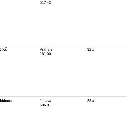
517 43
0 Kč
Praha 8
32 x
181 00
bídněte
Jihlava
28 x
586 01