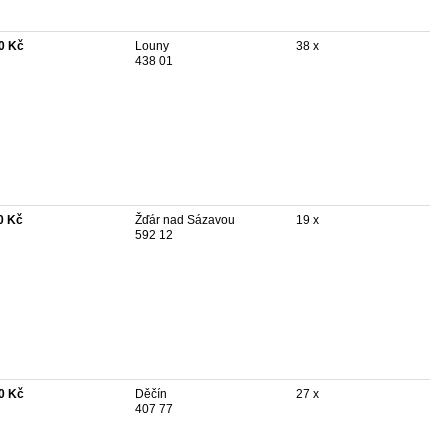
0 Kč
Louny
38 x
438 01
0 Kč
Žďár nad Sázavou
19 x
592 12
0 Kč
Děčín
27 x
407 77