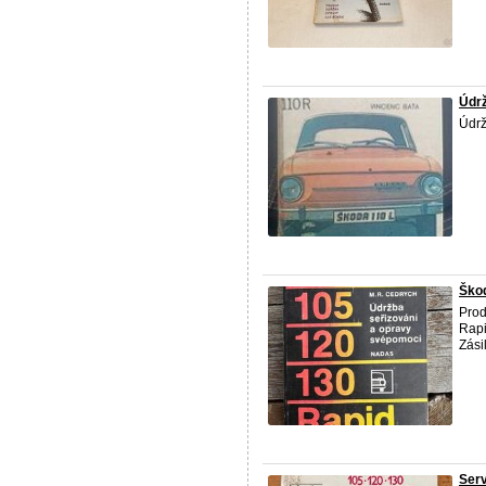
Údr
Údr
Ško
Prod
Rapi
Zási
Serv