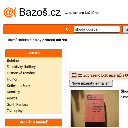
... bazar pro každého
Co:
Hlavní stránka
>
Knihy
>
skoda udrzba
Beletrie
Beletrie
Detektivky, thrillery
Historické romány
Zobrazeno 1-20 inzerátů z 6
Humor
Nové inzeráty e-mailem
Knihy pro ženy
Ško
Komiksy
Škod
Poezie
Sci-fi, Fantasy
Životopisy
Pro děti a mládež