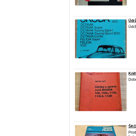
Údrž
Údrž
Knih
Dobr
ŠKOD
Prod