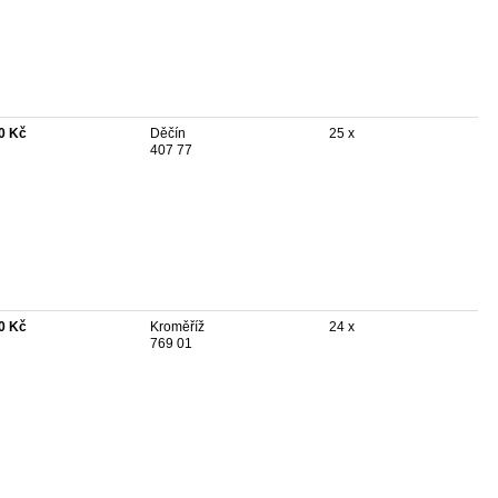
0 Kč
Děčín
25 x
407 77
0 Kč
Kroměříž
24 x
769 01