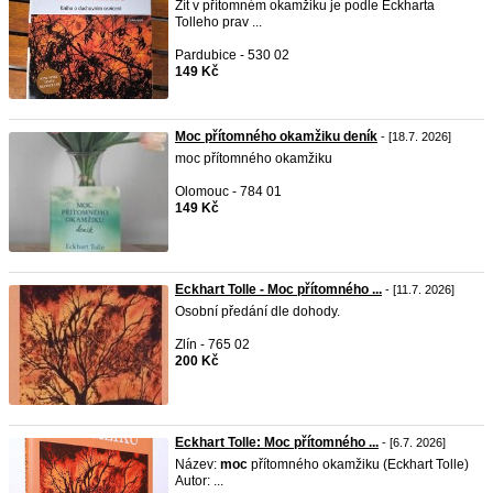
Žít v přítomném okamžiku je podle Eckharta
Tolleho prav ...
Pardubice - 530 02
149 Kč
Moc přítomného okamžiku deník
- [18.7. 2026]
moc přítomného okamžiku
Olomouc - 784 01
149 Kč
Eckhart Tolle - Moc přítomného ...
- [11.7. 2026]
Osobní předání dle dohody.
Zlín - 765 02
200 Kč
Eckhart Tolle: Moc přítomného ...
- [6.7. 2026]
Název:
moc
přítomného okamžiku (Eckhart Tolle)
Autor: ...