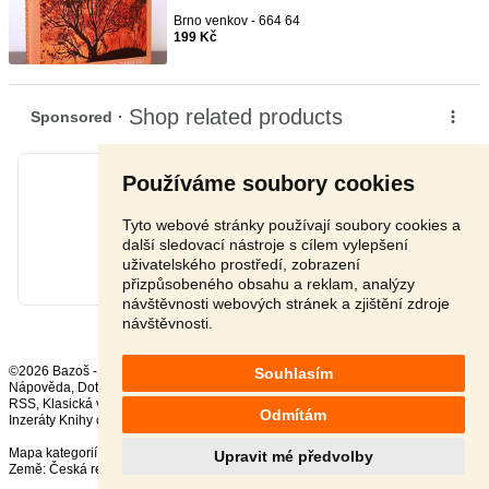
Brno venkov - 664 64
199 Kč
Používáme soubory cookies
Tyto webové stránky používají soubory cookies a
další sledovací nástroje s cílem vylepšení
uživatelského prostředí, zobrazení
přizpůsobeného obsahu a reklam, analýzy
návštěvnosti webových stránek a zjištění zdroje
návštěvnosti.
©2026 Bazoš -
Inzerce, Bazar
Souhlasím
Nápověda
,
Dotazy
,
Hodnocení
,
Kontakt
,
Reklama
,
Podmínky
,
Ochrana údajů
,
RSS
,
Odmítám
Inzeráty Knihy celkem:
37370
, za 24 hodin:
760
Mapa kategorií
,
Nejvyhledávanější výrazy
Upravit mé předvolby
Země:
Česká republika
,
Slovensko
,
Polsko
,
Rakousko