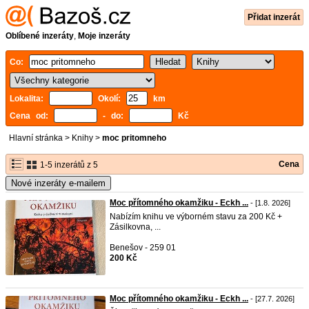
Přidat inzerát
Oblíbené inzeráty
,
Moje inzeráty
Co:
Lokalita:
Okolí:
km
Cena od:
- do:
Kč
Hlavní stránka
>
Knihy
>
moc pritomneho
Cena
1-5 inzerátů z 5
Nové inzeráty e-mailem
Moc přítomného okamžiku - Eckh ...
- [1.8. 2026]
Nabízím knihu ve výborném stavu za 200 Kč +
Zásilkovna, ...
Benešov - 259 01
200 Kč
Moc přítomného okamžiku - Eckh ...
- [27.7. 2026]