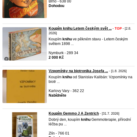
Brno - 638 00
Dohodou
Koupím knihu Letem českým svět ...
-
TOP
- [2.8.
2026]
Koupím
knihu
ve pěkném stavu - Letem českým
světem 1898 ...
Nymburk - 289 34
2 000 Kč
Vzpomínky na biotronika Josefa ...
- [1.8. 2026]
Koupím
knihu
od Stanislav Kalibán: Vzpomínky na
biotr ...
Karlovy Vary - 362 22
Nabídněte
Koupím Gemmo J A Zentrich
- [31.7. 2026]
Dobrý den, koupím
knihu
Gemmoterapie, přírodní
léčba pu ...
Zlín - 766 01