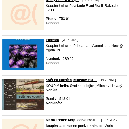
Knihy Petera Kónya.
- [22.7. 2026]
Koupím
knihu
: Povstanie Františka II. Rákociho
1703 ...
Přerov - 753 01
Dohodou
Pilbeam
- [20.7. 2026]
Koupím
knihu
od Pilbeama - Mammillaria Now @
Again. Pr ...
Nymburk - 289 12
Dohodou
Svět na kolejích, Miloslav Hla ...
- [19.7. 2026]
KOUPÍM
knihu
Svět na kolejích, Miloslav Hlavatý
Nabídn ...
Semily - 513 01
Nabídněte
Maria Treben Moje lecive rostl ...
- [19.7. 2026]
koupim
za rozumne penize
knihu
od Maria