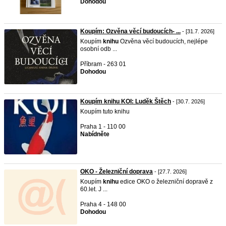
Dohodou
Koupím: Ozvěna věcí budoucích- ...
- [31.7. 2026]
Koupím
knihu
Ozvěna věcí budoucích, nejlépe
osobní odb ...
Příbram - 263 01
Dohodou
Koupím knihu KOI: Luděk Štěch
- [30.7. 2026]
Koupím tuto knihu
Praha 1 - 110 00
Nabídněte
OKO - Železniční doprava
- [27.7. 2026]
Koupím
knihu
edice OKO o železniční dopravě z
60.let. J ...
Praha 4 - 148 00
Dohodou