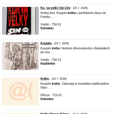
Ku_va velký Sin City
- [25.7. 2026]
Dobrý den. Koupím
knihu
v perfektním stavu od
Franka ...
Vsetín - 756 61
Dohodou
Koupim
- [23.7. 2026]
Koupím
knihu
: Historie dřevorubectví v Beskydech
po sou ...
Vsetín - 756 22
Nabídněte
Knihy.
- [23.7. 2026]
Koupím
knihu
: -Odznaky a heraldika maltézského
řádu- ...
Přerov - 753 01
Dohodou