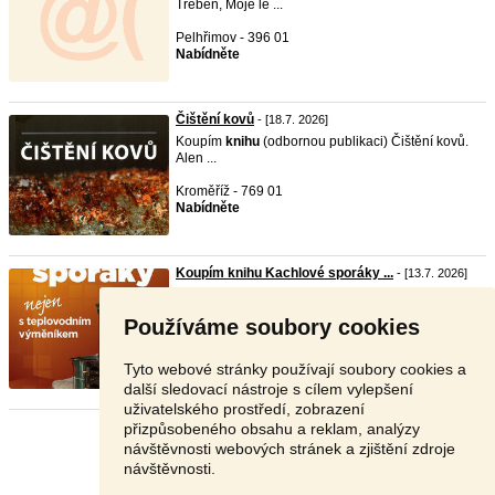
Treben, Moje le ...
Pelhřimov - 396 01
Nabídněte
Čištění kovů
- [18.7. 2026]
Koupím
knihu
(odbornou publikaci) Čištění kovů.
Alen ...
Kroměříž - 769 01
Nabídněte
Koupím knihu Kachlové sporáky ...
- [13.7. 2026]
Koupím tuto
knihu
. Cenu respektuji. Nabídky
prosím emai ...
Používáme soubory cookies
Plzeň - 323 00
Dohodou
Tyto webové stránky používají soubory cookies a
další sledovací nástroje s cílem vylepšení
uživatelského prostředí, zobrazení
přizpůsobeného obsahu a reklam, analýzy
Stránka:
1
2
3
Další
návštěvnosti webových stránek a zjištění zdroje
návštěvnosti.