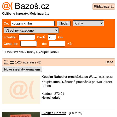
Přidat inzerát
Oblíbené inzeráty
,
Moje inzeráty
Co:
Lokalita:
Okolí:
km
Cena od:
- do:
Kč
Hlavní stránka
>
Knihy
>
koupim knihu
Cena
1-20 inzerátů z 42
Nové inzeráty e-mailem
Koupím Náhodná procházka po Wa ...
- [5.8. 2026]
Koupím
knihu
Náhodná procházka po Wall Street -
Burton ...
Kladno - 272 01
Nerozhoduje
Evoluce Haranta
- [4.8. 2026]