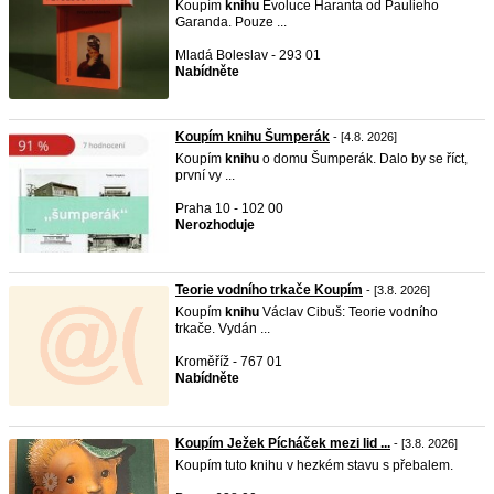
Koupím
knihu
Evoluce Haranta od Paulieho
Garanda. Pouze ...
Mladá Boleslav - 293 01
Nabídněte
Koupím knihu Šumperák
- [4.8. 2026]
Koupím
knihu
o domu Šumperák. Dalo by se říct,
první vy ...
Praha 10 - 102 00
Nerozhoduje
Teorie vodního trkače Koupím
- [3.8. 2026]
Koupím
knihu
Václav Cibuš: Teorie vodního
trkače. Vydán ...
Kroměříž - 767 01
Nabídněte
Koupím Ježek Pícháček mezi lid ...
- [3.8. 2026]
Koupím tuto knihu v hezkém stavu s přebalem.