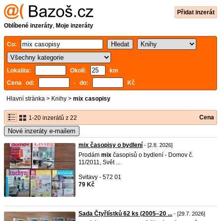
Přidat inzerát
Oblíbené inzeráty
,
Moje inzeráty
Co:
Lokalita:
Okolí:
km
Cena od:
- do:
Kč
Hlavní stránka
>
Knihy
>
mix casopisy
Cena
1-20 inzerátů z 22
Nové inzeráty e-mailem
mix časopisy o bydlení
- [2.8. 2026]
Prodám
mix
časopisů o bydlení - Domov č.
11/2011, Svět ...
Svitavy - 572 01
79 Kč
Sada Čtyřlístků 62 ks (2005–20 ...
- [29.7. 2026]