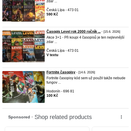
zdar ...
Česká Lípa - 473 01
590 Kč
Časopis Level rok 2000 ročník ...
- [15.6. 2026]
Akce 3+1 - Při koupi 4 časopisů je ten nejlevnější
zdar ...
Česká Lípa - 473 01
V textu
Fortnite časopisy
- [14.6. 2026]
Fortnite časopisy kód sem už použil takže nebude
fungov ...
Hodonín - 696 81
100 Kč