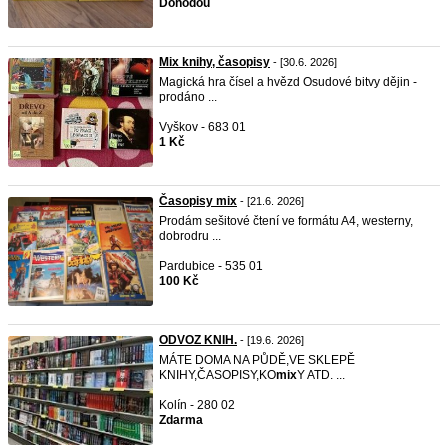
Dohodou
Mix knihy, časopisy
- [30.6. 2026]
Magická hra čísel a hvězd Osudové bitvy dějin -
prodáno ...
Vyškov - 683 01
1 Kč
Časopisy mix
- [21.6. 2026]
Prodám sešitové čtení ve formátu A4, westerny,
dobrodru ...
Pardubice - 535 01
100 Kč
ODVOZ KNIH.
- [19.6. 2026]
MÁTE DOMA NA PŮDĚ,VE SKLEPĚ
KNIHY,ČASOPISY,KO
mix
Y ATD. ...
Kolín - 280 02
Zdarma