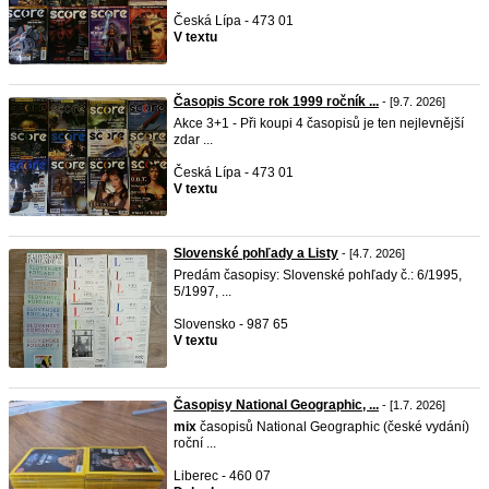
Česká Lípa - 473 01
V textu
Časopis Score rok 1999 ročník ...
- [9.7. 2026]
Akce 3+1 - Při koupi 4 časopisů je ten nejlevnější
zdar ...
Česká Lípa - 473 01
V textu
Slovenské pohľady a Listy
- [4.7. 2026]
Predám časopisy: Slovenské pohľady č.: 6/1995,
5/1997, ...
Slovensko - 987 65
V textu
Časopisy National Geographic, ...
- [1.7. 2026]
mix
časopisů National Geographic (české vydání)
roční ...
Liberec - 460 07