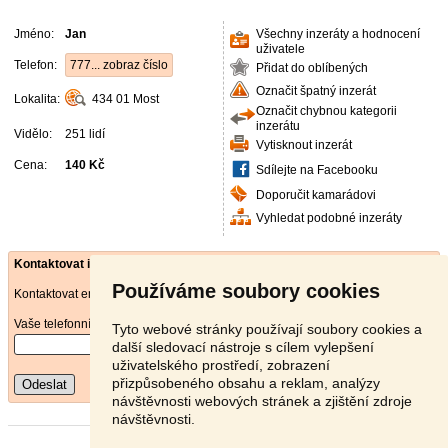
Jméno:
Jan
Všechny inzeráty a hodnocení
uživatele
Telefon:
777... zobraz číslo
Přidat do oblíbených
Označit špatný inzerát
Lokalita:
434 01
Most
Označit chybnou kategorii
inzerátu
Vidělo:
251 lidí
Vytisknout inzerát
Cena:
140 Kč
Sdílejte na Facebooku
Doporučit kamarádovi
Vyhledat podobné inzeráty
Kontaktovat inzerenta emailem
Používáme soubory cookies
Kontaktovat emailem může pouze ověřený uživatel.
Vaše telefonní číslo
*
Tyto webové stránky používají soubory cookies a
další sledovací nástroje s cílem vylepšení
uživatelského prostředí, zobrazení
přizpůsobeného obsahu a reklam, analýzy
Odeslat
návštěvnosti webových stránek a zjištění zdroje
návštěvnosti.