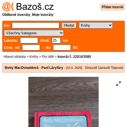
Přidat inzerát
Oblíbené inzeráty
,
Moje inzeráty
Co:
Lokalita:
Okolí:
km
Cena od:
- do:
Kč
Hlavní stránka
>
Knihy
>
Pro děti
>
Inzerát č. 220163580
Betty MacDonaldová - Paní Láryfáry
Smazat/ Upravit/ Topovat
- [15.6. 2026]