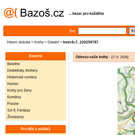
... bazar pro každého
Co:
Hlavní stránka
>
Knihy
>
Ostatní
>
Inzerát č. 220259787
Beletrie
Odvezu vaše knihy
- [17.6. 2026]
Beletrie
Detektivky, thrillery
Historické romány
Humor
Knihy pro ženy
Komiksy
Poezie
Sci-fi, Fantasy
Životopisy
Pro děti a mládež