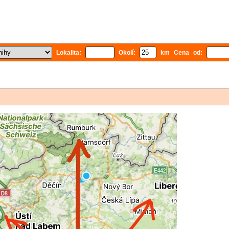
Lokalita:
Okolí:
km Cena od: