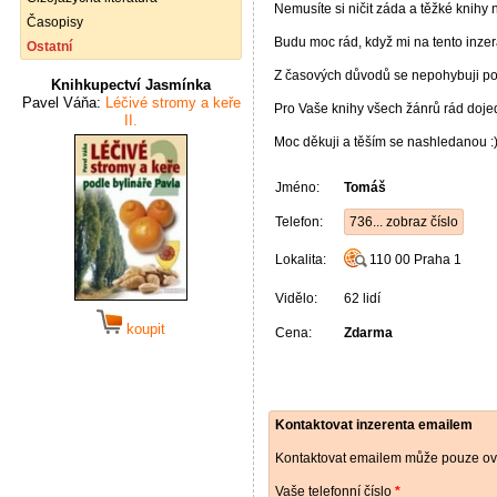
Nemusíte si ničit záda a těžké knihy 
Časopisy
Budu moc rád, když mi na tento inze
Ostatní
Z časových důvodů se nepohybuji po 
Knihkupectví Jasmínka
Pavel Váňa:
Léčivé stromy a keře
Pro Vaše knihy všech žánrů rád doj
II.
Moc děkuji a těším se nashledanou :
Jméno:
Tomáš
Telefon:
736... zobraz číslo
Lokalita:
110 00
Praha 1
Vidělo:
62 lidí
koupit
Cena:
Zdarma
Kontaktovat inzerenta emailem
Kontaktovat emailem může pouze ově
Vaše telefonní číslo
*