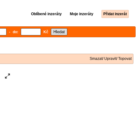
Oblíbené inzeráty
Moje inzeráty
Přidat inzerát
- do:
Kč
Smazat/ Upravit/ Topovat