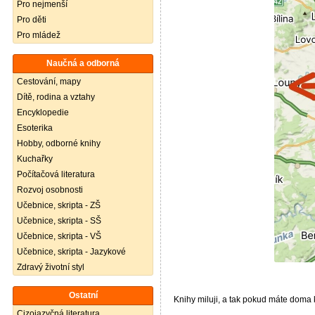
Pro nejmenší
Pro děti
Pro mládež
Naučná a odborná
Cestování, mapy
Dítě, rodina a vztahy
Encyklopedie
Esoterika
Hobby, odborné knihy
Kuchařky
Počítačová literatura
Rozvoj osobnosti
Učebnice, skripta - ZŠ
Učebnice, skripta - SŠ
Učebnice, skripta - VŠ
Učebnice, skripta - Jazykové
Zdravý životní styl
Ostatní
Knihy miluji, a tak pokud máte doma kn
Cizojazyčná literatura