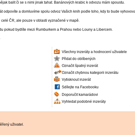
nějak balit či se s nimi jinak tahat. Banánových krabic k odvozu mám spoustu.
rát odpovíte a domluvíme spolu odvoz Vašich knih podle toho, kdy to bude vyhovov
celé ČR, ale pouze v oblasti vyznačené v mapě.
edu pokud bydlíte mezi Rumburkem a Prahou nebo Louny a Libercem.
)
Všechny inzeráty a hodnocení uživatele
Přidat do oblíbených
Označit špatný inzerát
Označit chybnou kategorii inzerátu
Vytisknout inzerát
Sdílejte na Facebooku
Doporučit kamarádovi
Vyhledat podobné inzeráty
řený uživatel.