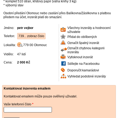
* komplet 510 stran, křídový papír (váha knihy 3 kg)
* výborný stav
Osobní předání Olomouc nebo zaslání přes Balíkovna/Zásilkovna s platbou
předem na účet, inzerát platí do smazání.
Jméno:
petr vejbor
Všechny inzeráty a hodnocení
uživatele
Telefon:
739... zobraz číslo
Přidat do oblíbených
Označit špatný inzerát
Lokalita:
779 00
Olomouc
Označit chybnou kategorii
inzerátu
Vidělo:
47 lidí
Vytisknout inzerát
Cena:
2 000 Kč
Sdílejte na Facebooku
Doporučit kamarádovi
Vyhledat podobné inzeráty
Kontaktovat inzerenta emailem
Kontaktovat emailem může pouze ověřený uživatel.
Vaše telefonní číslo
*