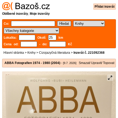
Přidat inzerát
Oblíbené inzeráty
,
Moje inzeráty
Co:
Lokalita:
Okolí:
km
Cena od:
- do:
Kč
Hlavní stránka
>
Knihy
>
Cizojazyčná literatura
>
Inzerát č. 221092368
ABBA Fotografien 1974 - 1980 (2004)
Smazat/ Upravit/ Topovat
- [9.7. 2026]