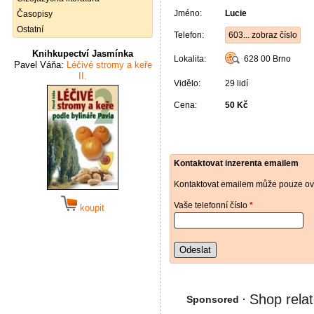
Jméno:
Lucie
Časopisy
Ostatní
Telefon:
603... zobraz číslo
Knihkupectví Jasmínka
Lokalita:
628 00
Brno
Pavel Váňa:
Léčivé stromy a keře
II.
Vidělo:
29 lidí
Cena:
50 Kč
Kontaktovat inzerenta emailem
Kontaktovat emailem může pouze ově
Vaše telefonní číslo
*
koupit
Odeslat