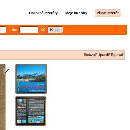
Oblíbené inzeráty
Moje inzeráty
Přidat inzerát
- do:
Kč
Smazat/ Upravit/ Topovat