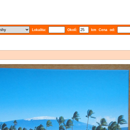
Lokalita:
Okolí:
km Cena od: