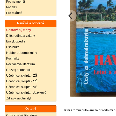
Pro nejmenší
Pro děti
Pro mládež
Naučná a odborná
Cestování, mapy
Dítě, rodina a vztahy
Encyklopedie
Esoterika
Hobby, odborné knihy
Kuchařky
Počítačová literatura
Rozvoj osobnosti
Učebnice, skripta - ZŠ
Učebnice, skripta - SŠ
Učebnice, skripta - VŠ
Učebnice, skripta - Jazykové
Zdravý životní styl
Ostatní
letní a zimní putování za přírodními 
Cizojazyčná literatura