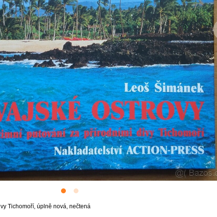
divy Tichomoří, úplně nová, nečtená