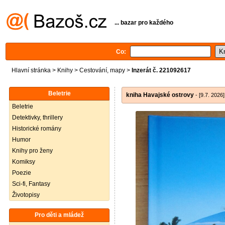
... bazar pro každého
Co:
Hlavní stránka
>
Knihy
>
Cestování, mapy
>
Inzerát č. 221092617
Beletrie
kniha Havajské ostrovy
- [9.7. 2026]
Beletrie
Detektivky, thrillery
Historické romány
Humor
Knihy pro ženy
Komiksy
Poezie
Sci-fi, Fantasy
Životopisy
Pro děti a mládež