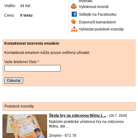
inzerátu
Vidělo:
44 lidí
Vytisknout inzerát
Sdílejte na Facebooku
Cena:
V textu
Doporučit kamarádovi
Vyhledat podobné inzeráty
Kontaktovat inzerenta emailem
Kontaktovat emailem může pouze ověřený uživatel.
Vaše telefonní číslo
*
Odeslat
Podobné inzeráty
Škola hry na zobcovou flétnu 1 ...
- [26.7. 2026]
Nabízím praktické učebnice hry na zobcovou
flétnu, dle ...
Znojmo - 671 78