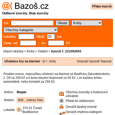
Přidat inzerát
Oblíbené inzeráty
,
Moje inzeráty
Co:
Lokalita:
Okolí:
km
Cena od:
- do:
Kč
Hlavní stránka
>
Knihy
>
Ostatní
>
Inzerát č. 221092655
Učebnice hry na klarinet
Smazat/ Upravit/ Topovat
- [9.7. 2026]
Prodám novou, nepoužitou učebnici na klarinet od Bedřicha Zakosteleckeho,
2. Díl za 200 Kč a k tomu klavírní doprovod za 50 Kč. Lze každou knihu
samostatné, nebo komplet za 250 Kč.
Jméno:
Magda
Všechny inzeráty a hodnocení
uživatele
Telefon:
608... zobraz číslo
Přidat do oblíbených
Označit špatný inzerát
370 01
České
Lokalita:
Budějovice
Označit chybnou kategorii