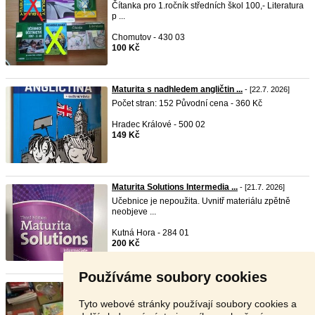
Čítanka pro 1.ročník středních škol 100,- Literatura
p ...
Chomutov - 430 03
100 Kč
Maturita s nadhledem angličtin ...
- [22.7. 2026]
Počet stran: 152 Původní cena - 360 Kč
Hradec Králové - 500 02
149 Kč
Maturita Solutions Intermedia ...
- [21.7. 2026]
Učebnice je nepoužita. Uvnitř materiálu zpětně
neobjeve ...
Kutná Hora - 284 01
200 Kč
Používáme soubory cookies
Učebnice AJ Headway, Maturita ...
- [20.7. 2026]
Prodám větší množství převážně nových učebnic
Tyto webové stránky používají soubory cookies a
AJ (samoz ...