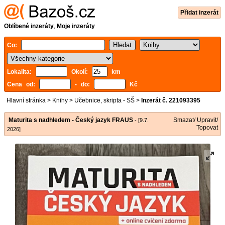
Přidat inzerát
Oblíbené inzeráty
,
Moje inzeráty
Co:
Lokalita:
Okolí:
km
Cena od:
- do:
Kč
Hlavní stránka
>
Knihy
>
Učebnice, skripta - SŠ
>
Inzerát č. 221093395
Maturita s nadhledem - Český jazyk FRAUS
Smazat/ Upravit/
- [9.7.
Topovat
2026]