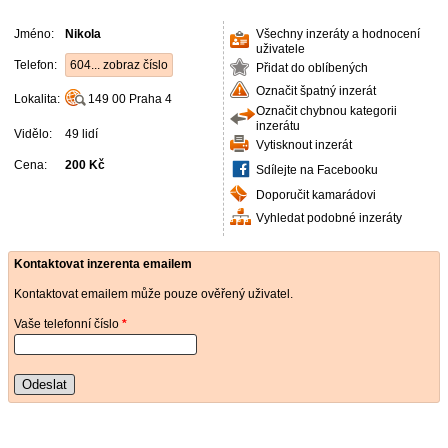
Jméno:
Nikola
Všechny inzeráty a hodnocení
uživatele
Telefon:
604... zobraz číslo
Přidat do oblíbených
Označit špatný inzerát
Lokalita:
149 00
Praha 4
Označit chybnou kategorii
inzerátu
Vidělo:
49 lidí
Vytisknout inzerát
Cena:
200 Kč
Sdílejte na Facebooku
Doporučit kamarádovi
Vyhledat podobné inzeráty
Kontaktovat inzerenta emailem
Kontaktovat emailem může pouze ověřený uživatel.
Vaše telefonní číslo
*
Odeslat