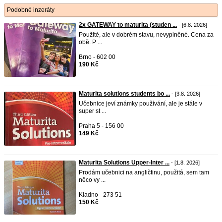
Podobné inzeráty
2x GATEWAY to maturita (studen ...
- [6.8. 2026]
Použité, ale v dobrém stavu, nevyplněné. Cena za
obě. P ...
Brno - 602 00
190 Kč
Maturita solutions students bo ...
- [3.8. 2026]
Učebnice jeví známky používání, ale je stále v
super st ...
Praha 5 - 156 00
149 Kč
Maturita Solutions Upper-Inter ...
- [1.8. 2026]
Prodám učebnici na angličtinu, použitá, sem tam
něco vy ...
Kladno - 273 51
150 Kč