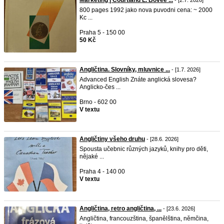
Marketing | Courtland L. Bovée ...
- [2.7. 2026]
800 pages 1992 jako nova puvodni cena: ~ 2000
Kc ...
Praha 5 - 150 00
50 Kč
Angličtina. Slovníky, mluvnice ...
- [1.7. 2026]
Advanced English Znáte anglická slovesa?
Anglicko-čes ...
Brno - 602 00
V textu
Angličtiny všeho druhu
- [28.6. 2026]
Spousta učebnic různých jazyků, knihy pro děti,
nějaké ...
Praha 4 - 140 00
V textu
Angličtina, retro angličtina, ...
- [23.6. 2026]
Angličtina, francouzština, španělština, němčina,