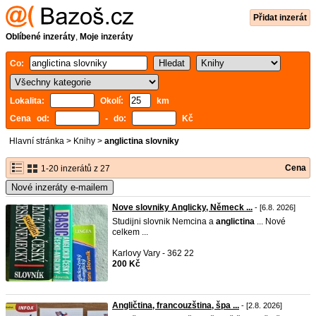
Přidat inzerát
Oblíbené inzeráty
,
Moje inzeráty
Co:
Lokalita:
Okolí:
km
Cena od:
- do:
Kč
Hlavní stránka
>
Knihy
>
anglictina slovniky
Cena
1-20 inzerátů z 27
Nové inzeráty e-mailem
Nove slovniky Anglicky, Německ ...
- [6.8. 2026]
Studijni slovnik Nemcina a
anglictina
... Nové
celkem ...
Karlovy Vary - 362 22
200 Kč
Angličtina, francouzština, špa ...
- [2.8. 2026]