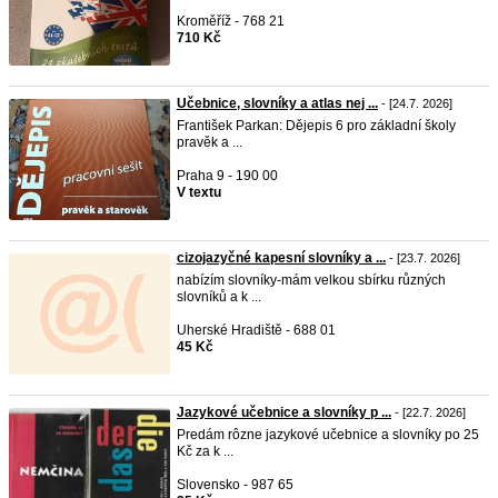
Kroměříž - 768 21
710 Kč
Učebnice, slovníky a atlas nej ...
- [24.7. 2026]
František Parkan: Dějepis 6 pro základní školy
pravěk a ...
Praha 9 - 190 00
V textu
cizojazyčné kapesní slovníky a ...
- [23.7. 2026]
nabízím slovníky-mám velkou sbírku různých
slovníků a k ...
Uherské Hradiště - 688 01
45 Kč
Jazykové učebnice a slovníky p ...
- [22.7. 2026]
Predám rôzne jazykové učebnice a slovníky po 25
Kč za k ...
Slovensko - 987 65