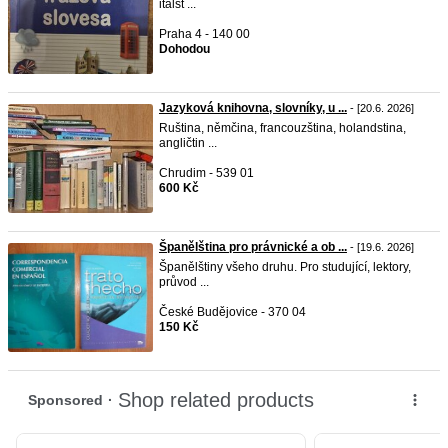
italšt ...
Praha 4 - 140 00
Dohodou
Jazyková knihovna, slovníky, u ...
- [20.6. 2026]
Ruština, němčina, francouzština, holandstina,
angličtin ...
Chrudim - 539 01
600 Kč
Španělština pro právnické a ob ...
- [19.6. 2026]
Španělštiny všeho druhu. Pro studující, lektory,
průvod ...
České Budějovice - 370 04
150 Kč