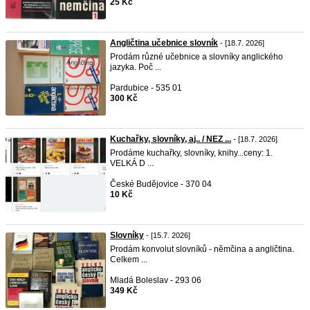
25 Kč
Angličtina učebnice slovník
- [18.7. 2026]
Prodám různé učebnice a slovníky anglického
jazyka. Poč ...
Pardubice - 535 01
300 Kč
Kuchařky, slovníky, aj.. / NEZ ...
- [18.7. 2026]
Prodáme kuchařky, slovníky, knihy...ceny: 1.
VELKÁ D ...
České Budějovice - 370 04
10 Kč
Slovníky
- [15.7. 2026]
Prodám konvolut slovníků - němčina a angličtina.
Celkem ...
Mladá Boleslav - 293 06
349 Kč