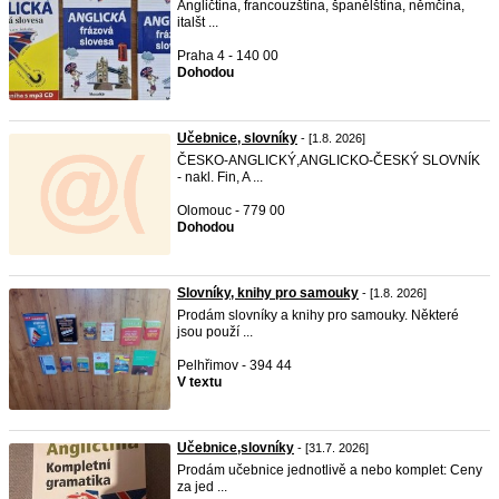
Angličtina, francouzština, španělština, němčina,
italšt ...
Praha 4 - 140 00
Dohodou
Učebnice, slovníky
- [1.8. 2026]
ČESKO-ANGLICKÝ,ANGLICKO-ČESKÝ SLOVNÍK
- nakl. Fin, A ...
Olomouc - 779 00
Dohodou
Slovníky, knihy pro samouky
- [1.8. 2026]
Prodám slovníky a knihy pro samouky. Některé
jsou použí ...
Pelhřimov - 394 44
V textu
Učebnice,slovníky
- [31.7. 2026]
Prodám učebnice jednotlivě a nebo komplet: Ceny
za jed ...