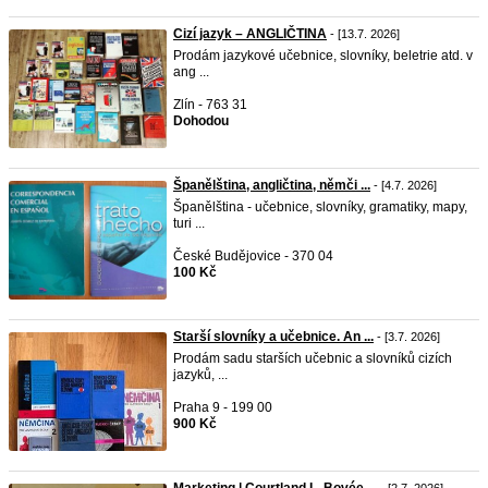
Cizí jazyk – ANGLIČTINA
- [13.7. 2026]
Prodám jazykové učebnice, slovníky, beletrie atd. v
ang ...
Zlín - 763 31
Dohodou
Španělština, angličtina, němči ...
- [4.7. 2026]
Španělština - učebnice, slovníky, gramatiky, mapy,
turi ...
České Budějovice - 370 04
100 Kč
Starší slovníky a učebnice. An ...
- [3.7. 2026]
Prodám sadu starších učebnic a slovníků cizích
jazyků, ...
Praha 9 - 199 00
900 Kč