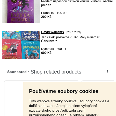
Prodám úspěšnou dětskou knížku. Preferuji osobní
předán ...
Praha 10 - 100 00
200 Kč
David Walliams
- [26.7. 2026]
Jen celek, poštovné 70 Kč. Malý miliardář,
Ďábelská z ...
Nymburk - 290 01
600 Kč
Používáme soubory cookies
Tyto webové stránky používají soubory cookies a
další sledovací nástroje s cílem vylepšení
uživatelského prostředí, zobrazení
přizpůsobeného obsahu a reklam, analýzy