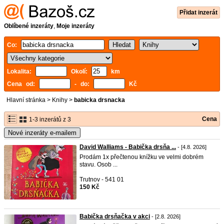
Přidat inzerát
Oblíbené inzeráty
,
Moje inzeráty
Co:
Lokalita:
Okolí:
km
Cena od:
- do:
Kč
Hlavní stránka
>
Knihy
>
babicka drsnacka
Cena
1-3 inzerátů z 3
Nové inzeráty e-mailem
David Walliams - Babička drsňa ...
- [4.8. 2026]
Prodám 1x přečtenou knížku ve velmi dobrém
stavu. Osob ...
Trutnov - 541 01
150 Kč
Babička drsňačka v akci
- [2.8. 2026]