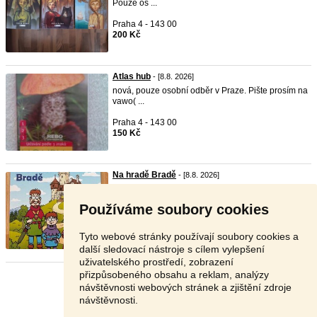
Pouze os ...
Praha 4 - 143 00
200 Kč
Atlas hub
- [8.8. 2026]
nová, pouze osobní odběr v Praze. Pište prosím na
vawo( ...
Praha 4 - 143 00
150 Kč
Na hradě Bradě
- [8.8. 2026]
Prodám knihu "Na hradě Bradě", výborný stav. Na
hradě B ...
Používáme soubory cookies
Praha 5 - 155 00
120 Kč
Tyto webové stránky používají soubory cookies a
další sledovací nástroje s cílem vylepšení
uživatelského prostředí, zobrazení
přizpůsobeného obsahu a reklam, analýzy
Stránka:
1
2
3
Další
návštěvnosti webových stránek a zjištění zdroje
návštěvnosti.