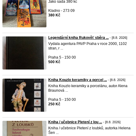
Jako sada 380 kc
Kladno - 273 09
380 Kč
Legendární kniha Rukověť sběra ...
- [8.8. 2026]
Vydala agentura PAVP Praha v roce 2000, 1102
stran, r ...
Praha 5 - 150 00
500 Kč
Kniha Kouzlo keramiky a porcel ...
- [8.8. 2026]
Kniha Kouzlo keramiky a porcelánu, autor Alena
Braunová ...
Praha 5 - 150 00
250 Kč
Kniha / učebnice Pletení z lou ...
- [8.8. 2026]
Kniha / učebnice Pletení z loubků, autorka Helena
Šen ...