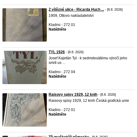
Z vítězné ulice - Ricarda Huch ...
- [8.8. 2026]
1909, Ottovo nakladatelství
Kladno - 272 01
Nabídněte
TYL 1926
- [8.8. 2026]
Josef Kajetán Tyl - k sedmdesátému výročí jeho
smrti us ...
Kladno - 272 04
Nabídněte
Raisovy spisy 1929, 12 knih
- [8.8. 2026]
Raisovy spisy 1929, 12 knih Česká grafická unie
Kladno - 272 01
Nabídněte