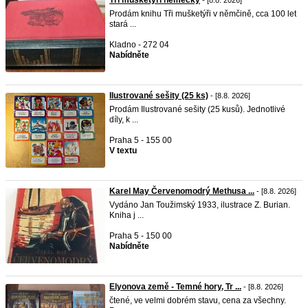
Tři mušketýři německy
- [8.8. 2026]
Prodám knihu Tři mušketýři v němčině, cca 100 let
stará ...
Kladno - 272 04
Nabídněte
Ilustrované sešity (25 ks)
- [8.8. 2026]
Prodám Ilustrované sešity (25 kusů). Jednotlivé
díly, k ...
Praha 5 - 155 00
V textu
Karel May Červenomodrý Methusa ...
- [8.8. 2026]
Vydáno Jan Toužimský 1933, ilustrace Z. Burian.
Kniha j ...
Praha 5 - 150 00
Nabídněte
Elyonova země - Temné hory, Tr ...
- [8.8. 2026]
čtené, ve velmi dobrém stavu, cena za všechny.