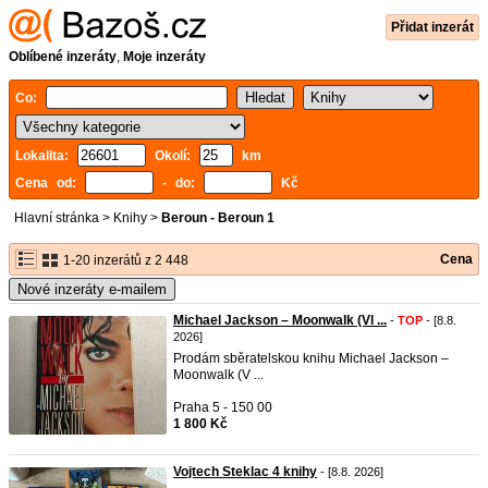
Přidat inzerát
Oblíbené inzeráty
,
Moje inzeráty
Co:
Lokalita:
Okolí:
km
Cena od:
- do:
Kč
Hlavní stránka
>
Knihy
>
Beroun - Beroun 1
Cena
1-20 inzerátů z 2 448
Nové inzeráty e-mailem
Michael Jackson – Moonwalk (Vl ...
-
TOP
- [8.8.
2026]
Prodám sběratelskou knihu Michael Jackson –
Moonwalk (V ...
Praha 5 - 150 00
1 800 Kč
Vojtech Steklac 4 knihy
- [8.8. 2026]