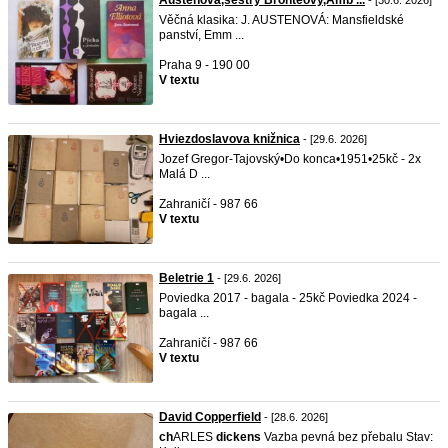
Austenová,sestry Bronteovy,Amb ...
- [30.6. 2026]
Věčná klasika: J. AUSTENOVÁ: Mansfieldské
panství, Emm ...
Praha 9 - 190 00
V textu
Hviezdoslavova knižnica
- [29.6. 2026]
Jozef Gregor-Tajovský•Do konca•1951•25kč - 2x
Malá D ...
Zahraničí - 987 66
V textu
Beletrie 1
- [29.6. 2026]
Poviedka 2017 - bagala - 25kč Poviedka 2024 -
bagala ...
Zahraničí - 987 66
V textu
David Copperfield
- [28.6. 2026]
ch
ARLES
dickens
Vazba pevná bez přebalu Stav: