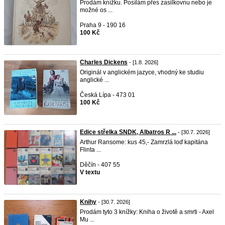
Prodám knížku. Posílám přes zasilkovnu nebo je
možné os ...
Praha 9 - 190 16
100 Kč
Charles Dickens
- [1.8. 2026]
Originál v anglickém jazyce, vhodný ke studiu
anglické ...
Česká Lípa - 473 01
100 Kč
Edice střelka SNDK, Albatros R ...
- [30.7. 2026]
Arthur Ransome: kus 45,- Zamrzlá loď kapitána
Flinta ...
Děčín - 407 55
V textu
Knihy
- [30.7. 2026]
Prodám tyto 3 knížky: Kniha o životě a smrti - Axel
Mu ...