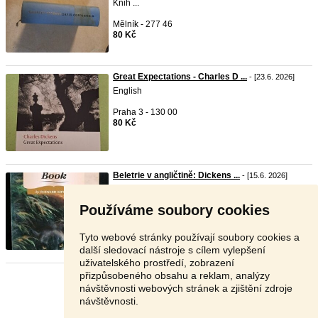
Knih ...
Mělník - 277 46
80 Kč
Great Expectations - Charles D ...
- [23.6. 2026]
English
Praha 3 - 130 00
80 Kč
Beletrie v angličtině: Dickens ...
- [15.6. 2026]
Známá díla vynikající
ch
autorů v anglickém jazyce:
1. ...
Používáme soubory cookies
Slovensko - 987 65
V textu
Tyto webové stránky používají soubory cookies a
další sledovací nástroje s cílem vylepšení
uživatelského prostředí, zobrazení
přizpůsobeného obsahu a reklam, analýzy
Stránka:
1
2
Další
návštěvnosti webových stránek a zjištění zdroje
návštěvnosti.