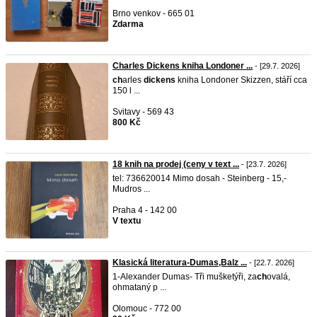
Brno venkov - 665 01
Zdarma
Charles Dickens kniha Londoner ...
- [29.7. 2026]
ch
arles
dickens
kniha Londoner Skizzen, stáří cca
150 l ...
Svitavy - 569 43
800 Kč
18 knih na prodej (ceny v text ...
- [23.7. 2026]
tel: 736620014 Mimo dosah - Steinberg - 15,-
Mudros ...
Praha 4 - 142 00
V textu
Klasická literatura-Dumas,Balz ...
- [22.7. 2026]
1-Alexander Dumas- Tři mušketýři, za
ch
ovalá,
ohmataný p ...
Olomouc - 772 00