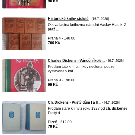
90 Kč
Historické knihy stoleté
- [16.7. 2026]
Ottova laciná knihovna národní Václav Hladík, Z
praž ...
Praha 4 - 148 00
700 Kč
Charles Dickens - Vánoční kole ...
- [6.7. 2026]
Prodám tuto knihu, nikdy nečtená, pouze
vystavena v kni ...
Praha 9 - 198 00
99 Kč
Ch. Dickens - Pustý dům I a II ...
- [4.7. 2026]
Prodám staré knihy z roku 1927 od
ch
.
dickens
e:
Pustý d ...
Plzeň - 312 00
79 Kč