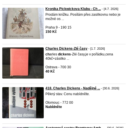
Kronika Pickwickova Klubu - Ch ...
- [4.7. 2026]
Prodám knížku. Posílám přes zasilkovnu nebo je
možné os ...
Praha 9 - 190 15
150 Kč
Charles Dickens-Zlé časy
- [1.7. 2026]
ch
arles
dickens
-Zlé časy,je v pořádku,cena
40kč+zásilko ...
Ostrava - 700 30
40 Kč
418. Charles Dickens - Nadějné ...
- [30.6. 2026]
Pěkný stav. Cenu nabídněte.
Olomouc - 772 00
Nabídněte