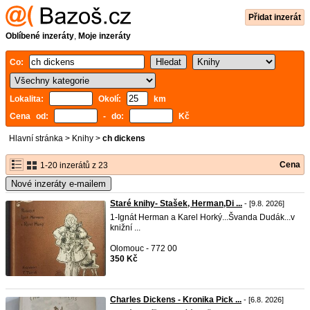
Přidat inzerát
Oblíbené inzeráty
,
Moje inzeráty
Co:
Lokalita:
Okolí:
km
Cena od:
- do:
Kč
Hlavní stránka
>
Knihy
>
ch dickens
Cena
1-20 inzerátů z 23
Nové inzeráty e-mailem
Staré knihy- Stašek, Herman,Di ...
- [9.8. 2026]
1-Ignát Herman a Karel Horký...Švanda Dudák...v
knižní ...
Olomouc - 772 00
350 Kč
Charles Dickens - Kronika Pick ...
- [6.8. 2026]