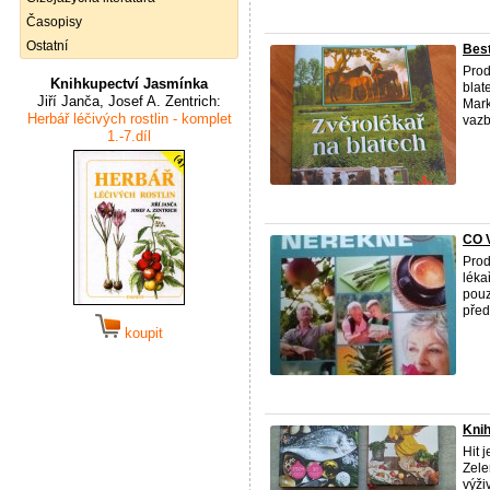
Časopisy
Ostatní
Best
Prod
Knihkupectví Jasmínka
blat
Jiří Janča, Josef A. Zentrich:
Mark
Herbář léčivých rostlin - komplet
vazb
1.-7.díl
CO 
Prod
léka
pouz
předá
koupit
Knih
Hit 
Zele
výži