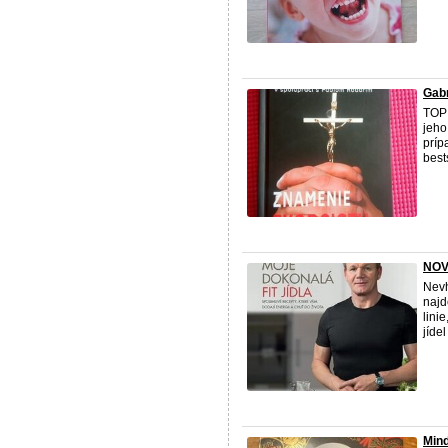
Gab
TOP 
jeho
príp
best
NOVÁ
Nevh
najd
lini
jídel
Mind