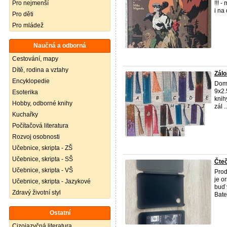
Pro nejmenší
!!! 
i na
Pro děti
Pro mládež
Naučná a odborná
Cestování, mapy
Dítě, rodina a vztahy
Zálo
Encyklopedie
Domá
9x2.
Esoterika
knih
Hobby, odborné knihy
zál ..
Kuchařky
Počítačová literatura
Rozvoj osobnosti
Učebnice, skripta - ZŠ
Učebnice, skripta - SŠ
Čteč
Učebnice, skripta - VŠ
Prod
je o
Učebnice, skripta - Jazykové
buď 
Zdravý životní styl
Bater
Ostatní
Cizojazyčná literatura