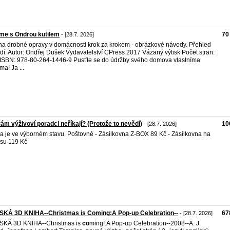
me s Ondrou kutilem
70
- [28.7. 2026]
na drobné opravy v domácnosti krok za krokem - obrázkové návody. Přehled
dí. Autor: Ondřej Dušek Vydavatelství CPress 2017 Vázaný výtisk Počet stran:
ISBN: 978-80-264-1446-9 Pusťte se do údržby svého domova vlastníma
ma! Ja ...
ám výživoví poradci neříkají? (Protože to nevědí)
10
- [28.7. 2026]
a je ve výborném stavu. Poštovné - Zásilkovna Z-BOX 89 Kč - Zásilkovna na
su 119 Kč
SKÁ 3D KNIHA--Christmas is Coming:A Pop-up Celebration--
67
- [28.7. 2026]
SKÁ 3D KNIHA--Christmas is
co
ming!:A Pop-up Celebration--2008--A. J.