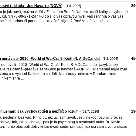
mství řeči těla - Joe Navarro (NOVÁ)
20
- [1.8. 2026]
a je jak nová, možno vidět v Železném Brodě. Nabízím další knihy za výhodné
. ISBN 978-80-271-2477-0
co
si o vás opravdu myslí váš šéf? Má o vás váš
nciální partner či partnerka skutečně zájem? Proč si lidé sahají na kr ...
 nenávisti--2010--World of WarCraft--Keith R. A DeCandid
45
- [1.8. 2026]
 nenávisti--2010--World of WarCraft--Keith R. A DeCandido--jazyk český--
a je raz čítaná--predáva sa tak,ako je nafotená-POPIS:.....Plamenná legie byla
žena a o východ Kalimdoru se dělí dva národy: orkové v Durotaru, vedeni
lníkem Thra ...
n Leman: Jak vychovat děti a nepřijít o rozum
19
- [31.7. 2026]
, nečtená, bez vad. Principy, jež učí sám život. Jestli někdo rozumí, proč se
 chovají tak, jak se chovají, pak je to psycholog a uznávaný autor Dr. Kevin
n. Tento otec pěti dětí v knize uvádí sedm principů, jež učí sám život, a ukáže