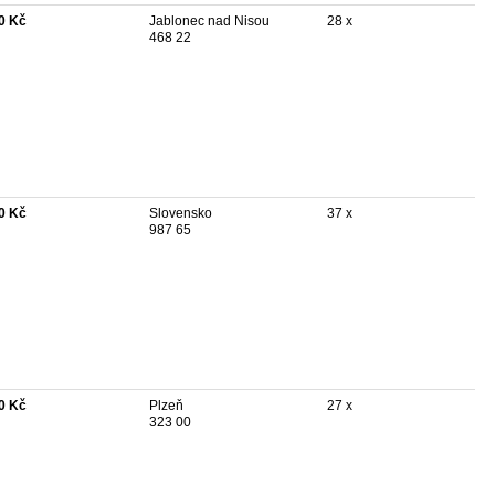
0 Kč
Jablonec nad Nisou
28 x
468 22
0 Kč
Slovensko
37 x
987 65
0 Kč
Plzeň
27 x
323 00