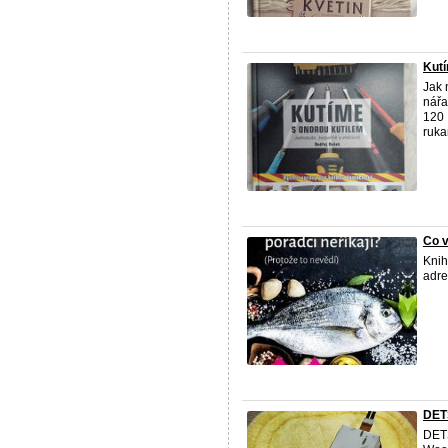
Kutí
Jak 
nářa
120 
ruka
Co v
Knih
adre
DET
DET