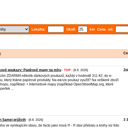
Lokalita:
Okolí:
km Cena od:
Ce
6
kové poukazy: Papírové mapy na míru
Zd
-
TOP
- [8.8. 2026]
zím ZDARMA několik dárkových poukazů, každý v hodnotě 311 Kč, do e-
u, který tiskne papírové produkty. Na
co
lze poukaz využít? Na veškeré zboží
shopu, například: + Internetové mapy (například OpenStreetMap.org, které
perfek ...
n Samej průšvih
3 
- [8.8. 2026]
niha ve vynikajícím stavu, de facto jako nová !!! - !!! stav přebalu a knihy viz foto