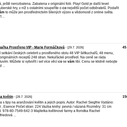
, ještě nerozbalena. Zabalena v originální folii. Play! Gold je další level
uberské hry, v níž s ostatními soupeříte o
co
největší počet odběratelů. Podařit
ám
to může jen prostřednictvím šílených výzev a vědomostí z online světa.
 ...
ařka Prostřeno VIP - Marie Formáčková
45
- [29.7. 2026]
í setkání českých celebrit u prostřeného stolu 48 VIP šéfkuchařů, 48 menu,
originálních receptů 248 stran. Nekuřácké prostředí. Na ceně se ráda
uvím. Můžete si vytvořit i set více věcí
co
se
vám
líbí. Cenu se klidně nebojte
 ...
a květin
15
- [28.7. 2026]
a s tipy na aranžování květin a jejich popis. Autor: Rachel Siegfrie Vydáno:
 , Esence Počet stran: 224 Vazba knihy: pevná / vázaná Rozměry: 31 cm
: 978-80-7549-642-3 Majitelka květinové farmy a floristka Rachel
friedová ...