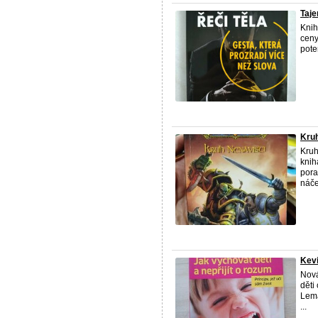
Taje
Knih
ceny
pote
Kruh
Kruh
knih
pora
náče
Kevi
Nová
děti
Lema
...