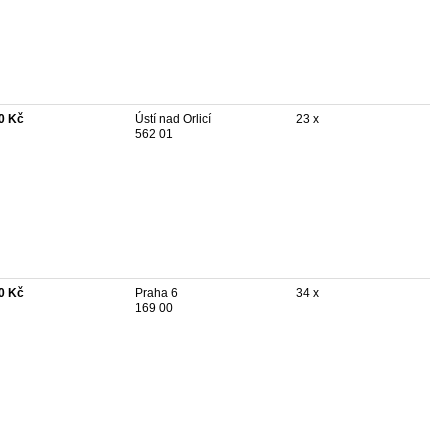
0 Kč
Ústí nad Orlicí
23 x
562 01
0 Kč
Praha 6
34 x
169 00