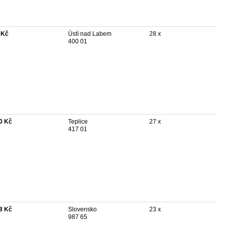
 Kč
Ústí nad Labem
28 x
400 01
0 Kč
Teplice
27 x
417 01
8 Kč
Slovensko
23 x
987 65