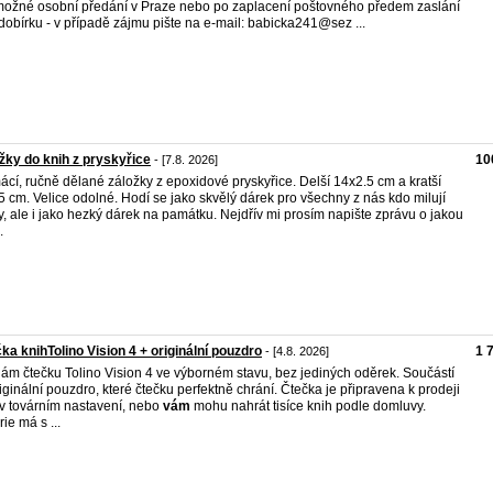
- možné osobní předání v Praze nebo po zaplacení poštovného předem zaslání
 dobírku - v případě zájmu pište na e-mail: babicka241@sez ...
žky do knih z pryskyřice
10
- [7.8. 2026]
cí, ručně dělané záložky z epoxidové pryskyřice. Delší 14x2.5 cm a kratší
5 cm. Velice odolné. Hodí se jako skvělý dárek pro všechny z nás kdo milují
y, ale i jako hezký dárek na památku. Nejdřív mi prosím napište zprávu o jakou
.
ka knihTolino Vision 4 + originální pouzdro
1 
- [4.8. 2026]
ám čtečku Tolino Vision 4 ve výborném stavu, bez jediných oděrek. Součástí
riginální pouzdro, které čtečku perfektně chrání. Čtečka je připravena k prodeji
v továrním nastavení, nebo
vám
mohu nahrát tisíce knih podle domluvy.
ie má s ...