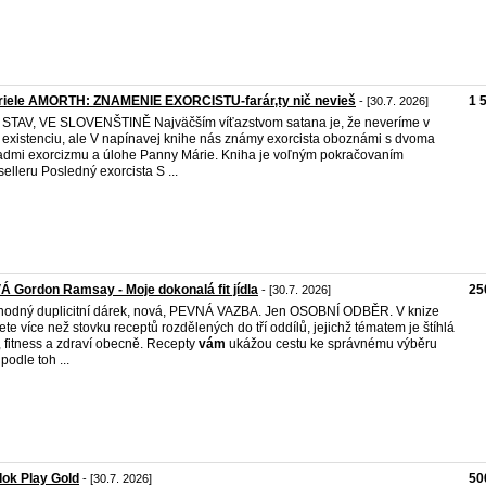
riele AMORTH: ZNAMENIE EXORCISTU-farár,ty nič nevieš
1 
- [30.7. 2026]
STAV, VE SLOVENŠTINĚ Najväčším víťazstvom satana je, že neveríme v
 existenciu, ale V napínavej knihe nás známy exorcista oboznámi s dvoma
admi exorcizmu a úlohe Panny Márie. Kniha je voľným pokračovaním
selleru Posledný exorcista S ...
 Gordon Ramsay - Moje dokonalá fit jídla
25
- [30.7. 2026]
odný duplicitní dárek, nová, PEVNÁ VAZBA. Jen OSOBNÍ ODBĚR. V knize
ete více než stovku receptů rozdělených do tří oddílů, jejichž tématem je štíhlá
e, fitness a zdraví obecně. Recepty
vám
ukážou cestu ke správnému výběru
 podle toh ...
ok Play Gold
50
- [30.7. 2026]