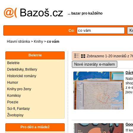
... bazar pro každého
Co:
Hlavní stránka
>
Knihy
>
co vám
Beletrie
Zobrazeno 1-20 inzerátů z 7
Beletrie
Nové inzeráty e-mailem
Detektivky, thrillery
Dár
Historické romány
Nabí
Humor
shop
z e-
Knihy pro ženy
jsou 
Komiksy
Poezie
Sci-fi, Fantasy
Životopisy
Goo
Pro děti a mládež
!!! k