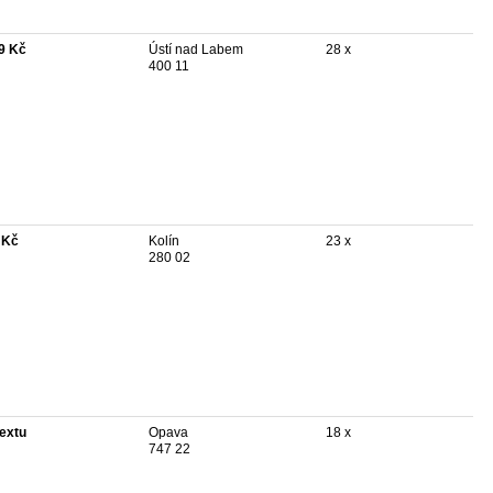
9 Kč
Ústí nad Labem
28 x
400 11
 Kč
Kolín
23 x
280 02
textu
Opava
18 x
747 22