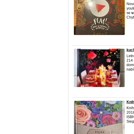
Nová
yout
se
v
Chyťt
kuch
Letn
214 
doml
nabíd
Knih
Knih
2018
ISBN
Sieg