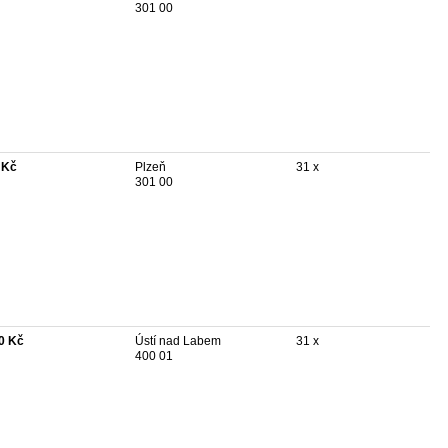
301 00
 Kč
Plzeň
31 x
301 00
0 Kč
Ústí nad Labem
31 x
400 01