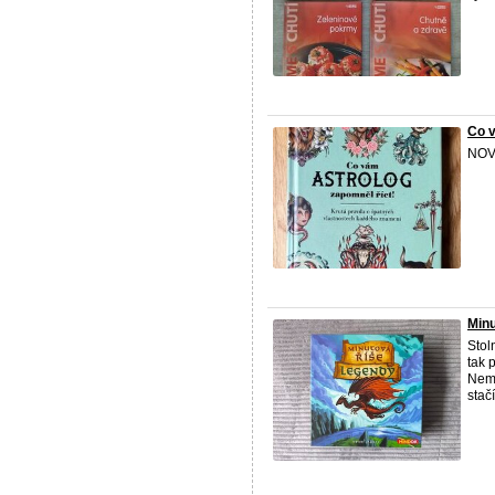
Co 
NOVÁ
Minu
Stol
tak 
Nemá
stačí 