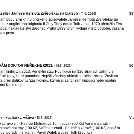
seller Jamese Herriota Zvěrolékař na blatech
33
- [4.8. 2026]
ám populární knihu britského spisovatele Jamese Herriota Zvěrolékař na
ech, z anglického originálu If Only They
co
uld Talk z roku 1970 přeložila Eva
ová, nakladatelství Baronet, Praha 1999, první vydání v této podobě, vázaná
a s pevn ...
VÁM DOKTOR NEŘEKNE /2013/
50
- [4.8. 2026]
ám knihu z r. 2013. Perfektní stav. Publikace na 320 stranách zahrnuje
řské rady, které pomohou zlepšit všechny oblasti lidského zdraví. Zasílám
e přes Balíkovnu /Zásilkovnu/, kterou si zařídí sám kupující nebo osobní
ní Kolín resp. ...
y - kuchařky, výživa
V 
- [3.8. 2026]
je zdravo žiť - Patricia Molnárová Turiničová (300 Kč) Vaříme s chutí -
ninové pokrmy (100 Kč) Vaříme s chutí - Chutně a zdravě (100 Kč)
co
vám
voví poradci neříkají? - Pavel Walek a Josef Toth (250 Kč)