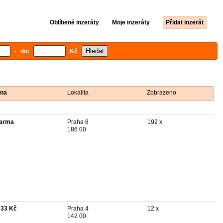
Oblíbené inzeráty
Moje inzeráty
Přidat inzerát
- do:
Kč
na
Lokalita
Zobrazeno
arma
Praha 8
192 x
186 00
333 Kč
Praha 4
12 x
142 00