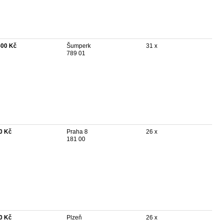
500 Kč
Šumperk
31 x
789 01
0 Kč
Praha 8
26 x
181 00
0 Kč
Plzeň
26 x