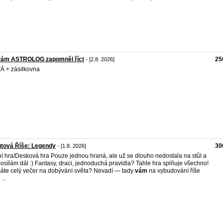
vám ASTROLOG zapomněl říct
25
- [2.8. 2026]
 + zásilkovna
tová Říše: Legendy
30
- [1.8. 2026]
ní hra/Desková hra Pouze jednou hraná, ale už se dlouho nedostala na stůl a
posílám dál :) Fantasy, draci, jednoduchá pravidla? Tahle hra splňuje všechno!
te celý večer na dobývání světa? Nevadí — tady
vám
na vybudování říše
...