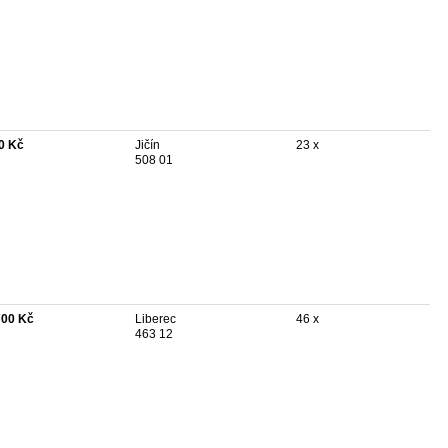
0 Kč
Jičín
23 x
508 01
700 Kč
Liberec
46 x
463 12