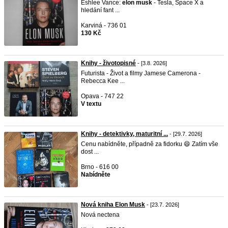
Eshlee Vance:
elon
musk
- Tesla, Space X a
hledání fant ...
Karviná - 736 01
130 Kč
Knihy - životopisné
- [3.8. 2026]
Futurista - Život a filmy Jamese Camerona -
Rebecca Kee ...
Opava - 747 22
V textu
Knihy - detektivky, maturitní ...
- [29.7. 2026]
Cenu nabídněte, případně za fidorku 😄 Zatím vše
dost ...
Brno - 616 00
Nabídněte
Nová kniha Elon Musk
- [23.7. 2026]
Nová nectena