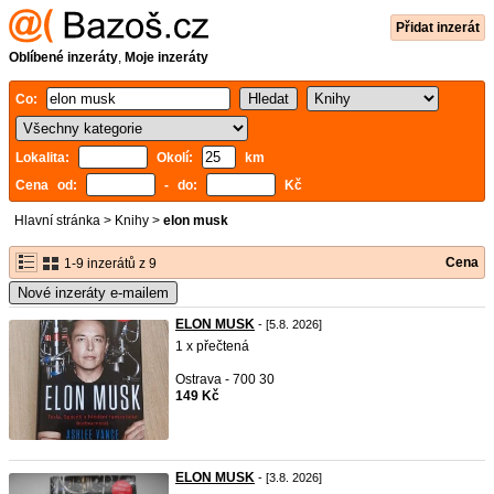
Přidat inzerát
Oblíbené inzeráty
,
Moje inzeráty
Co:
Lokalita:
Okolí:
km
Cena od:
- do:
Kč
Hlavní stránka
>
Knihy
>
elon musk
Cena
1-9 inzerátů z 9
Nové inzeráty e-mailem
ELON MUSK
- [5.8. 2026]
1 x přečtená
Ostrava - 700 30
149 Kč
ELON MUSK
- [3.8. 2026]