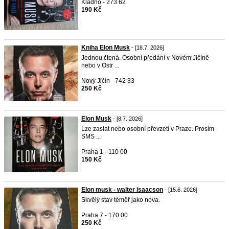
Kladno - 273 62
190 Kč
Kniha Elon Musk
- [18.7. 2026]
Jednou čtená. Osobní předání v Novém Jičíně
nebo v Ostr ...
Nový Jičín - 742 33
250 Kč
Elon Musk
- [8.7. 2026]
Lze zaslat nebo osobní převzetí v Praze. Prosím
SMS ...
Praha 1 - 110 00
150 Kč
Elon musk - walter isaacson
- [15.6. 2026]
Skvělý stav téměř jako nova.
Praha 7 - 170 00
250 Kč