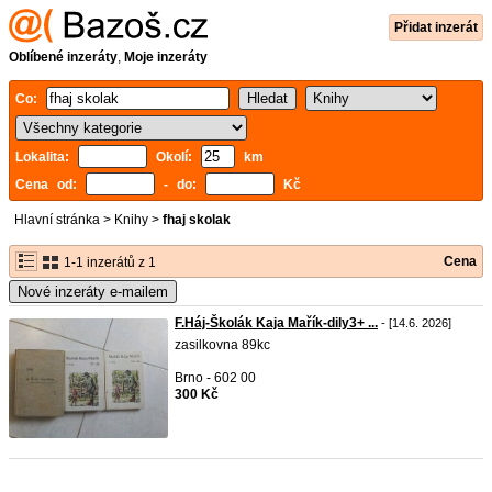
Přidat inzerát
Oblíbené inzeráty
,
Moje inzeráty
Co:
Lokalita:
Okolí:
km
Cena od:
- do:
Kč
Hlavní stránka
>
Knihy
>
fhaj skolak
Cena
1-1 inzerátů z 1
Nové inzeráty e-mailem
F.Háj-Školák Kaja Mařík-dily3+ ...
- [14.6. 2026]
zasilkovna 89kc
Brno - 602 00
300 Kč