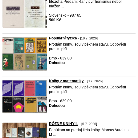
filozofia
Predám: Raný pyrrhonismus neboli
blažen ...
Slovensko - 987 65
500 Kč
Populární fyzika
- [18.7. 2026]
Prodám knihy, jsou v pěkném stavu. Odpovědi
prosím pišt ...
Brno - 639 00
Dohodou
Knihy z matematiky
- [9.7. 2026]
Prodám knihy, jsou v pěkném stavu. Odpovědi
prosím pišt ...
Brno - 639 00
Dohodou
RÔZNE KNIHY II.
- [5.7. 2026]
Ponúkam na predaj tieto knihy: Marcus Aurelius -
M ...