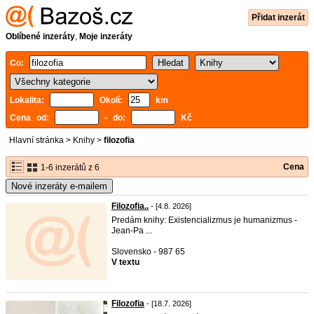
Přidat inzerát
Oblíbené inzeráty
,
Moje inzeráty
Co:
Lokalita:
Okolí:
km
Cena od:
- do:
Kč
Hlavní stránka
>
Knihy
>
filozofia
Cena
1-6 inzerátů z 6
Nové inzeráty e-mailem
Filozofia..
- [4.8. 2026]
Predám knihy: Existencializmus je humanizmus -
Jean-Pa ...
Slovensko - 987 65
V textu
Filozofia
- [18.7. 2026]