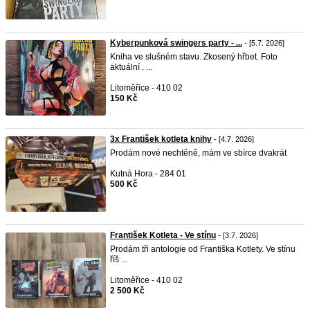
Kyberpunková swingers party - ...
- [5.7. 2026]
Kniha ve slušném stavu. Zkosený hřbet. Foto
aktuální . ...
Litoměřice - 410 02
150 Kč
3x František kotleta knihy
- [4.7. 2026]
Prodám nové nechtěně, mám ve sbírce dvakrát
Kutná Hora - 284 01
500 Kč
František Kotleta - Ve stínu
- [3.7. 2026]
Prodám tři antologie od Františka Kotlety. Ve stínu
říš ...
Litoměřice - 410 02
2 500 Kč