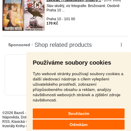
Zaklínač I (Sapkowski), Underg ...
- [13.6. 2026]
Stav skvělý, viz fotografie. Brožované. Osobně
Praha 10 ...
Praha 10 - 101 00
170 Kč
Používáme soubory cookies
Tyto webové stránky používají soubory cookies a
další sledovací nástroje s cílem vylepšení
uživatelského prostředí, zobrazení
přizpůsobeného obsahu a reklam, analýzy
návštěvnosti webových stránek a zjištění zdroje
návštěvnosti.
©2026 Bazoš -
Inzerce, Bazar
Souhlasím
Nápověda
,
Dotazy
,
Hodnocení
,
Kontakt
,
Reklama
,
Podmínky
,
Ochrana údajů
,
RSS
,
Odmítám
Inzeráty Knihy celkem:
37102
, za 24 hodin:
740