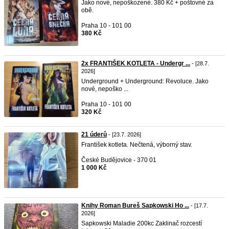
Jako nové, nepoškozené. 380 Kč + poštovné za
obě.
Praha 10 - 101 00
380 Kč
2x FRANTIŠEK KOTLETA - Undergr ...
- [28.7.
2026]
Underground + Underground: Revoluce. Jako
nové, nepoško ...
Praha 10 - 101 00
320 Kč
21 úderů
- [23.7. 2026]
František kotleta. Nečtená, výborný stav.
České Budějovice - 370 01
1 000 Kč
Knihy Roman Bureš Sapkowski Ho ...
- [17.7.
2026]
Sapkowski Maladie 200kc Zaklinač rozcestí