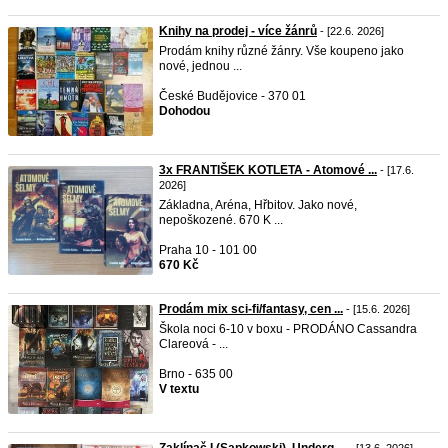
Knihy na prodej - více žánrů
- [22.6. 2026]
Prodám knihy různé žánry. Vše koupeno jako
nové, jednou ...
České Budějovice - 370 01
Dohodou
3x FRANTIŠEK KOTLETA - Atomové ...
- [17.6.
2026]
Základna, Aréna, Hřbitov. Jako nové,
nepoškozené. 670 K ...
Praha 10 - 101 00
670 Kč
Prodám mix sci-fi/fantasy, cen ...
- [15.6. 2026]
Škola noci 6-10 v boxu - PRODÁNO Cassandra
Clareová - ...
Brno - 635 00
V textu