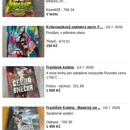
krkavcu 20 ...
Kroměříž - 768 24
V textu
Kyberpanková swingers party, F ...
- [16.7. 2026]
Prodám, v pěkném stavu.
Třebíč - 674 01
150 Kč
Frantisek kotleta
- [14.7. 2026]
4 nove knihy jen vybalene nevyuzite.Puvodni cena
1700.C ...
Praha - východ - 251 69
1 000 Kč
František Kotleta - Magická sw ...
- [10.7. 2026]
Souborné vydání
Ostrava - 700 30
1 400 Kč