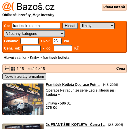
Přidat inzerát
Oblíbené inzeráty
,
Moje inzeráty
Co:
Lokalita:
Okolí:
km
Cena od:
- do:
Kč
Hlavní stránka
>
Knihy
>
frantisek kotleta
Cena
1-15 inzerátů z 15
Nové inzeráty e-mailem
František Kotleta Operace Petr ...
- [4.8. 2026]
Operace Petragun ze série Legie, kterou píší
kotleta
+ ...
Jihlava - 586 01
275 Kč
2x FRANTIŠEK KOTLETA - Černá l ...
- [2.8. 2026]