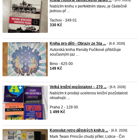
Kniha Historie německého tanko ...
- [6.8. 2026]
Nabízím knihu v perfektním stavu, je částečně
jednou př ...
Tachov - 349 01
330 Kč
Kniha pro děti - Obrazy ze Sta ...
- [6.8. 2026]
Autorská kniha Renáty Fučíkové přibližuje
současným jaz ...
Brno - 625 00
149 Kč
Velká knižní pozůstalost – 270 ...
- [6.8. 2026]
Nabízím k prodeji ucelenou knižní pozůstalost
obsahujíc ...
Praha 2 - 128 00
1 499 Kč
Konvolut retro dětských knih,b ...
- [6.8. 2026]
Mark Twain Princův chudý přítel, Lidice - Čin