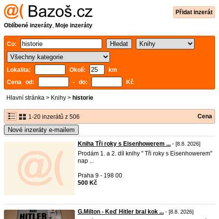
Přidat inzerát
Oblíbené inzeráty
,
Moje inzeráty
Co:
Lokalita:
Okolí:
km
Cena od:
- do:
Kč
Hlavní stránka
>
Knihy
>
historie
Cena
1-20 inzerátů z 506
Nové inzeráty e-mailem
Kniha Tři roky s Eisenhowerem ...
- [8.8. 2026]
Prodám 1. a 2. díl knihy " Tři roky s Eisenhowerem"
nap ...
Praha 9 - 198 00
500 Kč
G.Milton - Keď Hitler bral kok ...
- [8.8. 2026]