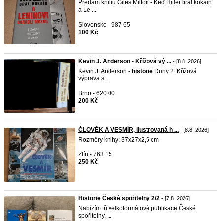
Predám knihu Giles Milton - Keď Hitler bral kokaín
a Le ...
Slovensko - 987 65
100 Kč
Kevin J. Anderson - Křížová vý ...
- [8.8. 2026]
Kevin J. Anderson -
historie
Duny 2. Křížová
výprava s ...
Brno - 620 00
200 Kč
ČLOVĚK A VESMÍR, ilustrovaná h ...
- [8.8. 2026]
Rozměry knihy: 37x27x2,5 cm
Zlín - 763 15
250 Kč
Historie České spořitelny 2/2
- [7.8. 2026]
Nabízím tři velkoformátové publikace České
spořitelny, ...