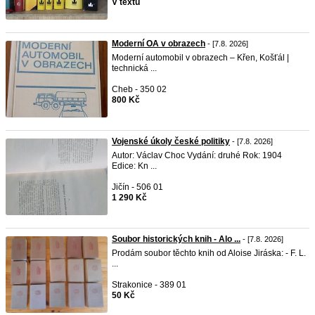
V textu
Moderní OA v obrazech
- [7.8. 2026]
Moderní automobil v obrazech – Křen, Košťál |
technická ...
Cheb - 350 02
800 Kč
Vojenské úkoly české politiky
- [7.8. 2026]
Autor: Václav Choc Vydání: druhé Rok: 1904
Edice: Kn ...
Jičín - 506 01
1 290 Kč
Soubor historických knih - Alo ...
- [7.8. 2026]
Prodám soubor těchto knih od Aloise Jiráska: - F. L.
...
Strakonice - 389 01
50 Kč