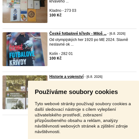
krvavého ...
Kladno - 273 03
100 Kč
České fotbalové křivdy - Miloš ...
- [6.8. 2026]
Od olympijských her 1920 po ME 2024. Slavně
neslavné ok ...
Kolín - 282 01
100 Kč
Historie a vojenství
- [6.8. 2026]
historie
a vojenství, čísla 1, 2, 3 a 4/2017. Jako
nové ...
Používáme soubory cookies
Plzeň-sever - 330 13
200 Kč
Tyto webové stránky používají soubory cookies a
další sledovací nástroje s cílem vylepšení
uživatelského prostředí, zobrazení
přizpůsobeného obsahu a reklam, analýzy
Stránka:
1
2
3
Další
návštěvnosti webových stránek a zjištění zdroje
návštěvnosti.