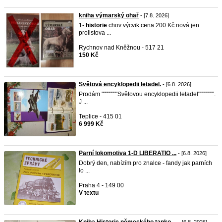
kniha výmarský ohař
- [7.8. 2026]
1-
historie
chov výcvik cena 200 Kč nová jen
prolistova ...
Rychnov nad Kněžnou - 517 21
150 Kč
Světová encyklopedii letadel.
- [6.8. 2026]
Prodám """"""""Světovou encyklopedii letadel"""""""".
J ...
Teplice - 415 01
6 999 Kč
Parní lokomotiva 1-D LIBERATIO ...
- [6.8. 2026]
Dobrý den, nabízím pro znalce - fandy jak parních
lo ...
Praha 4 - 149 00
V textu