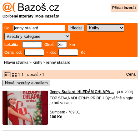
Přidat inzerát
Oblíbené inzeráty
,
Moje inzeráty
Co:
Lokalita:
Okolí:
km
Cena od:
- do:
Kč
Hlavní stránka
>
Knihy
>
jenny stallard
Cena
1-1 inzerátů z 1
Nové inzeráty e-mailem
Jenny Stallard: HLEDÁM CHLAPA ...
- [4.8. 2026]
TOP STAV,NÁDHERNÝ PŘÍBĚH Být věčně single
je hrůza sam ...
Šumperk - 789 01
100 Kč