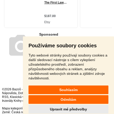
Používáme soubory cookies
Tyto webové stránky používají soubory cookies a
další sledovací nástroje s cílem vylepšení
uživatelského prostředí, zobrazení
přizpůsobeného obsahu a reklam, analýzy
návštěvnosti webových stránek a zjištění zdroje
návštěvnosti.
©2026 Bazoš -
Inzerce, Bazar
Souhlasím
Nápověda
,
Dotazy
,
Hodnocení
,
Kontakt
,
Reklama
,
Podmínky
,
Ochrana údajů
,
RSS
,
Odmítám
Inzeráty Knihy celkem:
37261
, za 24 hodin:
629
Mapa kategorií
,
Nejvyhledávanější výrazy
Upravit mé předvolby
Země:
Česká republika
,
Slovensko
,
Polsko
,
Rakousko