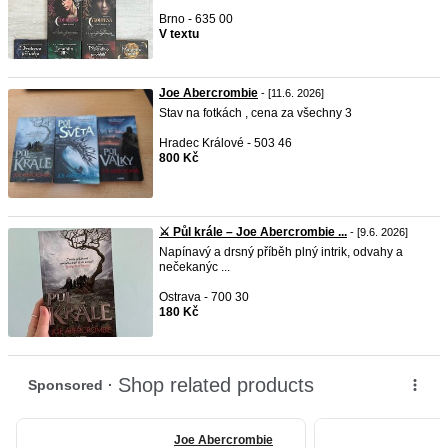
Brno - 635 00
V textu
Joe Abercrombie
- [11.6. 2026]
Stav na fotkách , cena za všechny 3
Hradec Králové - 503 46
800 Kč
⚔️ Půl krále – Joe Abercrombie ...
- [9.6. 2026]
Napínavý a drsný příběh plný intrik, odvahy a
nečekanýc ...
Ostrava - 700 30
180 Kč