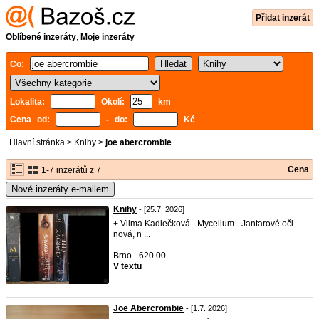
Přidat inzerát
Oblíbené inzeráty
,
Moje inzeráty
Co:
Lokalita:
Okolí:
km
Cena od:
- do:
Kč
Hlavní stránka
>
Knihy
>
joe abercrombie
Cena
1-7 inzerátů z 7
Nové inzeráty e-mailem
Knihy
- [25.7. 2026]
+ Vilma Kadlečková - Mycelium - Jantarové oči -
nová, n ...
Brno - 620 00
V textu
Joe Abercrombie
- [1.7. 2026]