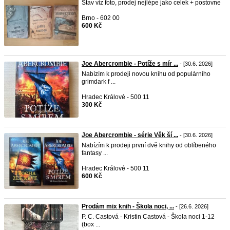
Stav viz foto, prodej nejlépe jako celek + postovne
Brno - 602 00
600 Kč
Joe Abercrombie - Potíže s mír ...
- [30.6. 2026]
Nabízím k prodeji novou knihu od populárního
grimdark f ...
Hradec Králové - 500 11
300 Kč
Joe Abercrombie - série Věk ší ...
- [30.6. 2026]
Nabízím k prodeji první dvě knihy od oblíbeného
fantasy ...
Hradec Králové - 500 11
600 Kč
Prodám mix knih - Škola noci, ...
- [26.6. 2026]
P. C. Castová - Kristin Castová - Škola noci 1-12
(box ...