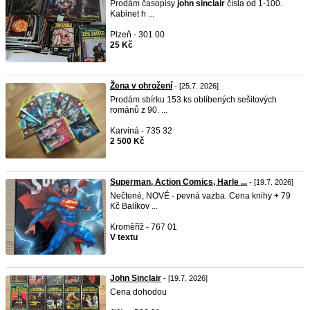
Prodám časopisy
john
sinclair
čísla od 1-100.
Kabinet h ...
Plzeň - 301 00
25 Kč
Žena v ohrožení
- [25.7. 2026]
Prodám sbírku 153 ks oblíbených sešitových
románů z 90. ...
Karviná - 735 32
2 500 Kč
Superman, Action Comics, Harle ...
- [19.7. 2026]
Nečtené, NOVÉ - pevná vazba. Cena knihy + 79
Kč Balíkov ...
Kroměříž - 767 01
V textu
John Sinclair
- [19.7. 2026]
Cena dohodou