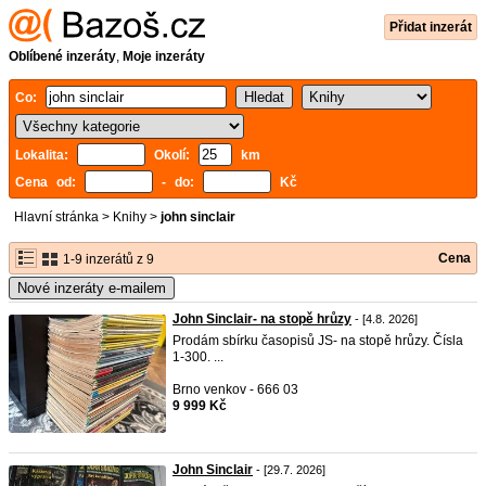
Přidat inzerát
Oblíbené inzeráty
,
Moje inzeráty
Co:
Lokalita:
Okolí:
km
Cena od:
- do:
Kč
Hlavní stránka
>
Knihy
>
john sinclair
Cena
1-9 inzerátů z 9
Nové inzeráty e-mailem
John Sinclair- na stopě hrůzy
- [4.8. 2026]
Prodám sbírku časopisů JS- na stopě hrůzy. Čísla
1-300. ...
Brno venkov - 666 03
9 999 Kč
John Sinclair
- [29.7. 2026]