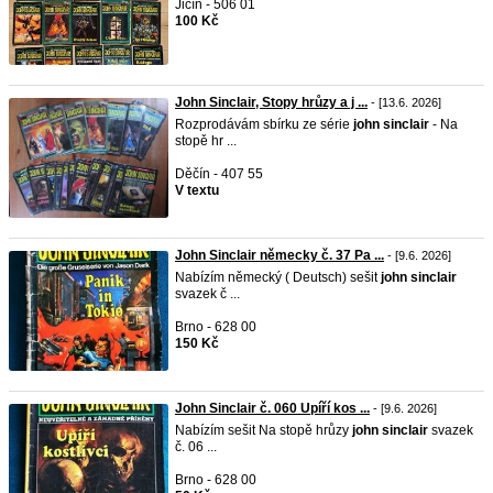
Jičín - 506 01
100 Kč
John Sinclair, Stopy hrůzy a j ...
- [13.6. 2026]
Rozprodávám sbírku ze série
john
sinclair
- Na
stopě hr ...
Děčín - 407 55
V textu
John Sinclair německy č. 37 Pa ...
- [9.6. 2026]
Nabízím německý ( Deutsch) sešit
john
sinclair
svazek č ...
Brno - 628 00
150 Kč
John Sinclair č. 060 Upíří kos ...
- [9.6. 2026]
Nabízím sešit Na stopě hrůzy
john
sinclair
svazek
č. 06 ...
Brno - 628 00