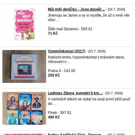
Můj milý deníčku – Jsou dospěl ...
- [24.7. 2026]
Jmenuju se Jamie a vy si myslíte, že už o mně víte
všec ...
Žďár nad Sázavou - 593 01
71 Kč
Vzpomínkomat (2017)
- [23.7. 2026]
Nabízím knihu Vzpomínkomat v krásném stavu.
Věnování n ...
Praha 4 - 142 00
250 Kč
Ladislav Zibura, komplet 6 kni ...
- [22.7. 2026]
V osmnácti letech se vydal na svoji první pěší pouť
do ...
Písek - 397 01
490 Kč