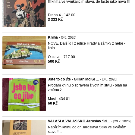
!!! kniha ve vynikajícím stavu, de fac
to
jako nová !!!
...
Praha 4 - 142 00
3 333 Kč
Kniha
- [6.8. 2026]
NOVE. Další díl z edice Hrady a zámky z nebe -
knih ...
Ostrava - 717 00
500 Kč
Jste to co jíte - Gillian McKe ...
- [3.8. 2026]
Prodám knihu o zdravém životním stylu - plán na
změnu ž ...
Most - 434 01
60 Kč
VALAŠI A VALAŠSKO Jaroslav Šti ...
- [29.7. 2026]
Nabízím knihu od dr. Jaroslava Štiky ve skvělém
stavu!! ...