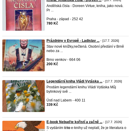
Kniha: Andělská čísla - Doreen ...
- [20.7. 2026]
Andělská čísla - Doreen Virtue, kniha, jako nová.
Pr ...
Praha - západ - 252 42
780 Kč
Prázdniny v Evropě - Ladislav ...
- [17.7. 2026]
Stav nové knížky,nečtená. Osobní předání v Brně
nebo za ...
Brno venkov - 664 06
200 Kč
Legendární kniha Vládi Vytáska ...
- [17.7. 2026]
Prodám legendární knihu Vládi Vytáska Můj
bylinkový svě ...
Ústí nad Labem - 400 11
339 Kč
E-book Nebuďte kořistí a začně ...
- [17.7. 2026]
S vydáním té
to
e-knihy už neplatí, že je literatura o