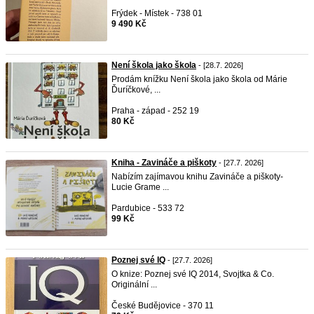
Frýdek - Místek - 738 01
9 490 Kč
Není škola jako škola
- [28.7. 2026]
Prodám knížku Není škola jako škola od Márie
Ďuríčkové, ...
Praha - západ - 252 19
80 Kč
Kniha - Zavináče a piškoty
- [27.7. 2026]
Nabízím zajímavou knihu Zavináče a piškoty-
Lucie Grame ...
Pardubice - 533 72
99 Kč
Poznej své IQ
- [27.7. 2026]
O knize: Poznej své IQ 2014, Svojtka & Co.
Originální ...
České Budějovice - 370 11