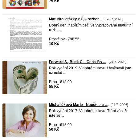
79 Kč
Maturitní otázky z Čj - rozbor ...
- [26.7. 2026]
Dobrý den, nabízím pečlivě vypracované maturitní
rozb ...
Prostějov - 798 56
10 Kč
Forward S., Buck C. - Cena lás ...
- [24.7. 2026]
Rok vydání 2019. V dobrém stavu. Uvažovali
jste
už někd ...
Brno - 618 00
55 Kč
Michaličková Marie - Naučte se ...
- [24.7. 2026]
Rok vydání 2017. V dobrém stavu. Trápí vás, že
jste
se ...
Brno - 618 00
50 Kč