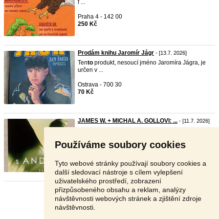
f ...
Praha 4 - 142 00
250 Kč
Prodám knihu Jaromír Jágr
- [13.7. 2026]
Ten
to
produkt, nesoucí jméno Jaromíra Jágra, je
určen v ...
Ostrava - 700 30
70 Kč
JAMES W. + MICHAL A. GOLLOVI: ...
- [11.7. 2026]
Nabízím k prodeji knížku JAMES W. + MICHAL A.
GOLLOVI: ...
Používáme soubory cookies
České Budějovice - 370 11
V textu
Tyto webové stránky používají soubory cookies a
další sledovací nástroje s cílem vylepšení
uživatelského prostředí, zobrazení
přizpůsobeného obsahu a reklam, analýzy
Stránka:
1
2
Další
návštěvnosti webových stránek a zjištění zdroje
návštěvnosti.