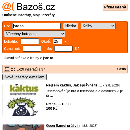
Přidat inzerát
Oblíbené inzeráty
,
Moje inzeráty
Co:
Lokalita:
Okolí:
km
Cena od:
- do:
Kč
Hlavní stránka
>
Knihy
>
jste to
Cena
1-20 inzerátů z 37
Nové inzeráty e-mailem
Nejsem kaktus, Jak správně tel ...
- [9.8. 2026]
Telefonování je hra a telefonát je o detailech. A je
pr ...
Praha 8 - 186 00
100 Kč
Goon Samej průšvih
- [8.8. 2026]