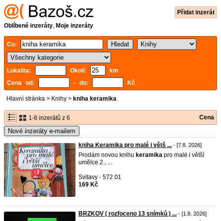
Přidat inzerát
Oblíbené inzeráty
,
Moje inzeráty
Co:
Lokalita:
Okolí:
km
Cena od:
- do:
Kč
Hlavní stránka
>
Knihy
>
kniha keramika
Cena
1-6 inzerátů z 6
Nové inzeráty e-mailem
kniha Keramika pro malé i větš ...
- [7.8. 2026]
Prodám novou knihu
keramika
pro malé i větší
umělce 2., ...
Svitavy - 572 01
169 Kč
BRZKOV ( rozfoceno 13 snímků ) ...
- [1.8. 2026]