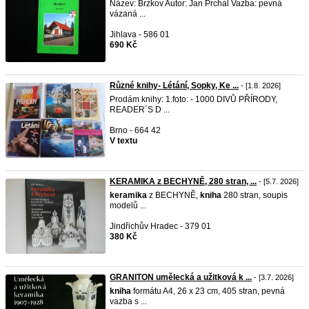
Název: Brzkov Autor: Jan Prchal Vazba: pevná
vázaná ...
Jihlava - 586 01
690 Kč
Různé knihy- Létání, Sopky, Ke ...
- [1.8. 2026]
Prodám knihy: 1.foto: - 1000 DIVŮ PŘÍRODY,
READER´S D ...
Brno - 664 42
V textu
KERAMIKA z BECHYNĚ, 280 stran, ...
- [5.7. 2026]
keramika
z BECHYNĚ,
kniha
280 stran, soupis
modelů ...
Jindřichův Hradec - 379 01
380 Kč
GRANITON umělecká a užitková k ...
- [3.7. 2026]
kniha
formátu A4, 26 x 23 cm, 405 stran, pevná
vazba s ...