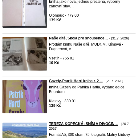
kniha
jako nová, jednou přečtená, výborný
zánovní stav, ...
Olomouc - 779 00
139 Kč
Naše dítě, Škola pro snoubence ...
- [31.7. 2026]
Prodám knihu Naše dítě, MUDr. M. Klímová -
Fuqnerová, v ...
Vsetín - 755 01
10 Kč
Gazely-Patrik Hartl kniha r. 2 ...
- [29.7. 2026]
kniha
Gazely od Patrika Hartla, vydáno edice
Bourdon r. ...
Klatovy - 339 01
139 Kč
TEREZA KOPECKÁ: SNÍM V DIVOČIN ...
- [20.7.
2026]
Formát A5, 300 stran, 75 fotografií. Matný křídový