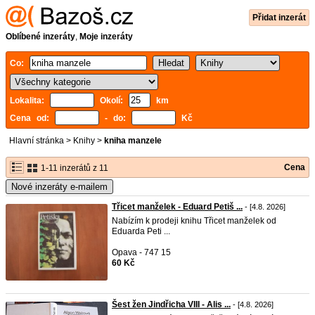
Přidat inzerát
Oblíbené inzeráty
,
Moje inzeráty
Co:
Lokalita:
Okolí:
km
Cena od:
- do:
Kč
Hlavní stránka
>
Knihy
>
kniha manzele
Cena
1-11 inzerátů z 11
Nové inzeráty e-mailem
Třicet manželek - Eduard Petiš ...
- [4.8. 2026]
Nabízím k prodeji knihu Třicet manželek od
Eduarda Peti ...
Opava - 747 15
60 Kč
Šest žen Jindřicha VIII - Alis ...
- [4.8. 2026]