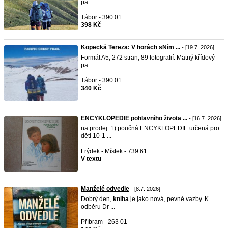
pa ...
Tábor - 390 01
398 Kč
Kopecká Tereza: V horách sNím ...
- [19.7. 2026]
Formát A5, 272 stran, 89 fotografií. Matný křídový
pa ...
Tábor - 390 01
340 Kč
ENCYKLOPEDIE pohlavního života ...
- [16.7. 2026]
na prodej: 1) poučná ENCYKLOPEDIE určená pro
děti 10-1 ...
Frýdek - Místek - 739 61
V textu
Manželé odvedle
- [8.7. 2026]
Dobrý den,
kniha
je jako nová, pevné vazby. K
odběru Dr ...
Příbram - 263 01