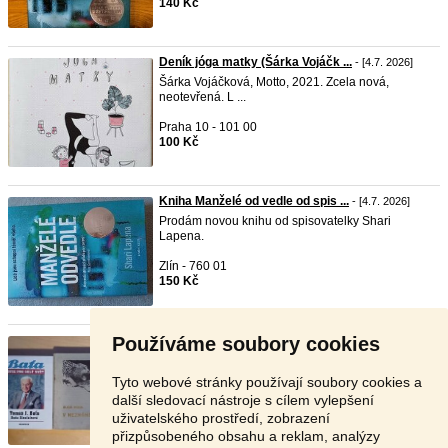
140 Kč
Deník jóga matky (Šárka Vojáčk ...
- [4.7. 2026]
Šárka Vojáčková, Motto, 2021. Zcela nová,
neotevřená. L ...
Praha 10 - 101 00
100 Kč
Kniha Manželé od vedle od spis ...
- [4.7. 2026]
Prodám novou knihu od spisovatelky Shari
Lapena.
Zlín - 760 01
150 Kč
Používáme soubory cookies
Knihy beletrie sleva 60 % (8)
- [23.6. 2026]
Alois Musil - V neznámé zemi za 170 Kč Tomáš
Baťa - Šv ...
Tyto webové stránky používají soubory cookies a
další sledovací nástroje s cílem vylepšení
Praha 4 - 140 00
uživatelského prostředí, zobrazení
1 Kč
přizpůsobeného obsahu a reklam, analýzy