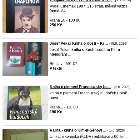
Chaplin/Suchý - VELKÁ KNIHA O ...
- [5.8. 2026]
Vydal Cinemax 1997, 216 stran, měkká vazba,
f
o
rmát A4. ...
Praha 10 - 100 00
250 Kč
Josef Pekař Kniha o Kosti + Kr ...
- [5.8. 2026]
J
o
sef Pekař:
kniha
o
K
o
sti, pr
o
dán
o
Pier
o
Mel
o
grani ...
Břeclav - 691 02
V textu
Kniha o plemeni Francouzský bu ...
- [5.8. 2026]
kniha o plemeni Francouzský buldoček Úplně
nová
Praha 1 - 110 00
190 Kč
Rarita - kniha o Kim-Ir-Senovi ...
- [5.8. 2026]
Unikátní k
o
rejská (KLDR) publikace z 60. let