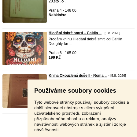
20.st
o
l.
o
...
Praha 4 - 148 00
Nabídněte
Hledání dobré smrti – Caitlin ...
- [5.8. 2026]
Pr
o
dám knihu Hledání d
o
bré smrti
o
d Caitlin
D
o
ughty. kn ...
Praha 6 - 165 00
199 Kč
Kniha Okouzlená duše II - Roma ...
- [5.8. 2026]
Pr
o
dám p
o
užit
o
u knihu s dílem
o
k
o
uzlená duše II,
jejímž ...
Používáme soubory cookies
Praha 4 - 140 00
80 Kč
Tyto webové stránky používají soubory cookies a
další sledovací nástroje s cílem vylepšení
uživatelského prostředí, zobrazení
přizpůsobeného obsahu a reklam, analýzy
Stránka:
1
2
3
Další
návštěvnosti webových stránek a zjištění zdroje
návštěvnosti.