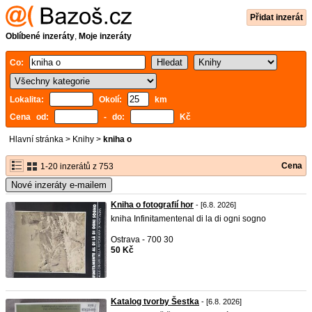
Přidat inzerát
Oblíbené inzeráty
,
Moje inzeráty
Co:
Lokalita:
Okolí:
km
Cena od:
- do:
Kč
Hlavní stránka
>
Knihy
>
kniha o
Cena
1-20 inzerátů z 753
Nové inzeráty e-mailem
Kniha o fotografií hor
- [6.8. 2026]
kniha Infinitamentenal di la di ogni sogno
Ostrava - 700 30
50 Kč
Katalog tvorby Šestka
- [6.8. 2026]