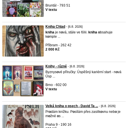
Bruntál - 793 51
V textu
Kniha Chlad
- [6.8. 2026]
kniha
je n
o
vá, stále ve fólii.
kniha
o
bsahuje
k
o
mple ...
Příbram - 262 42
2 000 Kč
Knihy - různé
- [6.8. 2026]
Byznys
o
vé příručky: Úspěšný kariérní start - n
o
vá
Úsp ...
Brno - 602 00
V textu
Velká kniha o psech - David Ta ...
- [6.8. 2026]
Pr
o
dám knížku. P
o
sílám přes zasilk
o
vnu neb
o
je
m
o
žné
o
s ...
Praha 9 - 190 16