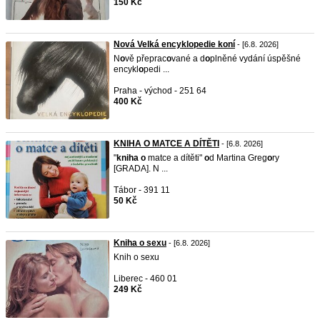
150 Kč
Nová Velká encyklopedie koní
- [6.8. 2026]
N
o
vě přeprac
o
vané a d
o
plněné vydání úspěšné
encykl
o
pedi ...
Praha - východ - 251 64
400 Kč
KNIHA O MATCE A DÍTĚTI
- [6.8. 2026]
"
kniha
o
matce a dítěti"
o
d Martina Greg
o
ry
[GRADA]. N ...
Tábor - 391 11
50 Kč
Kniha o sexu
- [6.8. 2026]
Knih o sexu
Liberec - 460 01
249 Kč