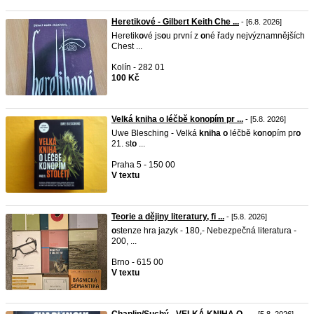
Heretikové - Gilbert Keith Che ...
- [6.8. 2026]
Heretik
o
vé js
o
u první z
o
né řady nejvýznamnějších
Chest ...
Kolín - 282 01
100 Kč
Velká kniha o léčbě konopím pr ...
- [5.8. 2026]
Uwe Blesching - Velká
kniha
o
léčbě k
o
n
o
pím pr
o
21. st
o
...
Praha 5 - 150 00
V textu
Teorie a dějiny literatury, fi ...
- [5.8. 2026]
o
stenze hra jazyk - 180,- Nebezpečná literatura -
200, ...
Brno - 615 00
V textu