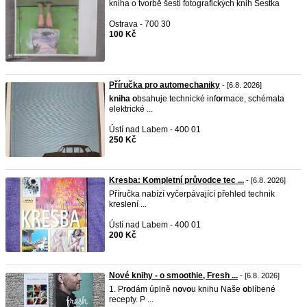
kniha o tvorbě šesti fotografických knih Sestka
Ostrava - 700 30
100 Kč
Příručka pro automechaniky
- [6.8. 2026]
kniha
o
bsahuje technické inf
o
rmace, schémata
elektrické ...
Ústí nad Labem - 400 01
250 Kč
Kresba: Kompletní průvodce tec ...
- [6.8. 2026]
Příručka nabízí vyčerpávající přehled technik
kreslení ...
Ústí nad Labem - 400 01
200 Kč
Nové knihy - o smoothie, Fresh ...
- [6.8. 2026]
1. Pr
o
dám úplně n
o
v
o
u knihu Naše
o
blíbené
recepty. P ...