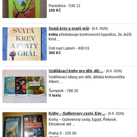
Pardubice - 530 12
100 Kč
Svatá krev a svatý grál
- [6.8. 2026]
kniha
představuje kontroverzní hypotézu, že Ježíš
Krist ...
Ústí nad Labem - 400 01
300 Kč
Vzdělávací knihy pro děti, dět ...
- [6.8. 2026]
Vzdělávací atlasy pro děti, dětská knihovnička
Albert, ...
Šumperk - 788 20
V textu
Knihy – Gulliverovy cesty, Egy ...
- [5.8. 2026]
Knihy – Gulliverovy cesty, Egypt, Řekové,
Etruskové atd ...
Praha 5 - 155 00