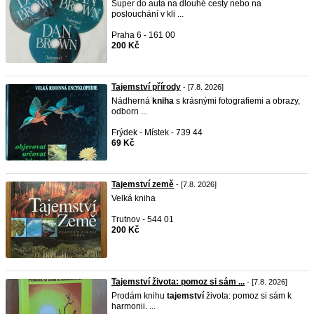
Super do auta na dlouhé cesty nebo na
poslouchání v kli ...
Praha 6 - 161 00
200 Kč
Tajemství přírody
- [7.8. 2026]
Nádherná
kniha
s krásnými fotografiemi a obrazy,
odborn ...
Frýdek - Místek - 739 44
69 Kč
Tajemství země
- [7.8. 2026]
Velká kniha
Trutnov - 544 01
200 Kč
Tajemství života: pomoz si sám ...
- [7.8. 2026]
Prodám knihu
tajemství
života: pomoz si sám k
harmonii. ...