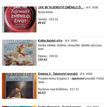
JAK MI TAJEMSTVÍ ZMĚNILO ŽI ...
- [4.8. 2026]
Nová kniha.
Semily - 513 01
99 Kč
Kniha Italské sýry
- [4.8. 2026]
Vazba měkká, čeština, nevyužito..Italské sýry jsou
jedn ...
Opava - 746 01
150 Kč
Enigma 5 - Tajemství proroků
- [3.8. 2026]
Prodám knihu Enigma 5 -
tajemství
proroků. Počet
stran ...
Rychnov nad Kněžnou - 517 21
80 Kč