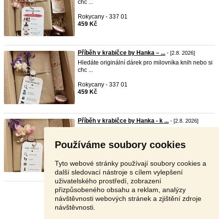
chc ...
Rokycany - 337 01
459 Kč
Příběh v krabičce by Hanka – ...
- [2.8. 2026]
Hledáte originální dárek pro milovníka knih nebo si
chc ...
Rokycany - 337 01
459 Kč
Příběh v krabičce by Hanka - k ...
- [2.8. 2026]
Hledáte originální dárek pro milovníka knih nebo si
chc ...
Používáme soubory cookies
Rokycany - 337 01
469 Kč
Tyto webové stránky používají soubory cookies a
další sledovací nástroje s cílem vylepšení
uživatelského prostředí, zobrazení
přizpůsobeného obsahu a reklam, analýzy
Stránka:
1
2
3
Další
návštěvnosti webových stránek a zjištění zdroje
návštěvnosti.