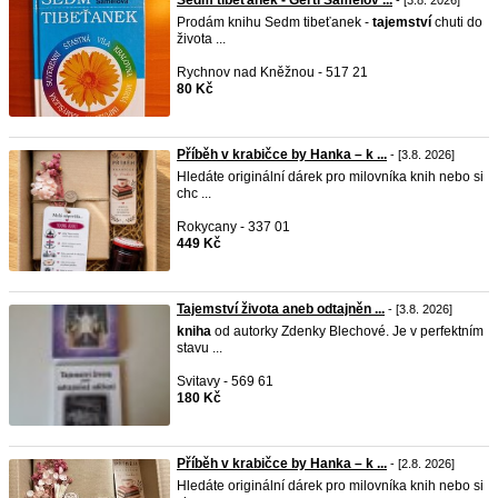
Sedm tibeťanek - Gerti Samelov ...
- [3.8. 2026]
Prodám knihu Sedm tibeťanek -
tajemství
chuti do
života ...
Rychnov nad Kněžnou - 517 21
80 Kč
Příběh v krabičce by Hanka – k ...
- [3.8. 2026]
Hledáte originální dárek pro milovníka knih nebo si
chc ...
Rokycany - 337 01
449 Kč
Tajemství života aneb odtajněn ...
- [3.8. 2026]
kniha
od autorky Zdenky Blechové. Je v perfektním
stavu ...
Svitavy - 569 61
180 Kč
Příběh v krabičce by Hanka – k ...
- [2.8. 2026]
Hledáte originální dárek pro milovníka knih nebo si