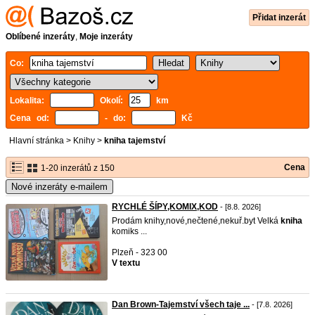
Přidat inzerát
Oblíbené inzeráty
,
Moje inzeráty
Co:
Lokalita:
Okolí:
km
Cena od:
- do:
Kč
Hlavní stránka
>
Knihy
>
kniha tajemství
Cena
1-20 inzerátů z 150
Nové inzeráty e-mailem
RYCHLÉ ŠÍPY,KOMIX,KOD
- [8.8. 2026]
Prodám knihy,nové,nečtené,nekuř.byt Velká
kniha
komiks ...
Plzeň - 323 00
V textu
Dan Brown-Tajemství všech taje ...
- [7.8. 2026]