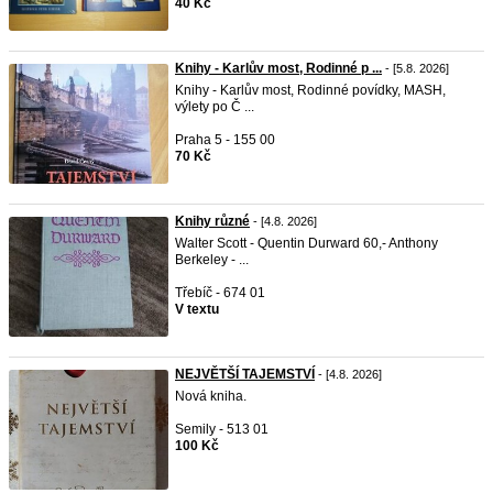
40 Kč
Knihy - Karlův most, Rodinné p ...
- [5.8. 2026]
Knihy - Karlův most, Rodinné povídky, MASH,
výlety po Č ...
Praha 5 - 155 00
70 Kč
Knihy různé
- [4.8. 2026]
Walter Scott - Quentin Durward 60,- Anthony
Berkeley - ...
Třebíč - 674 01
V textu
NEJVĚTŠÍ TAJEMSTVÍ
- [4.8. 2026]
Nová kniha.
Semily - 513 01
100 Kč