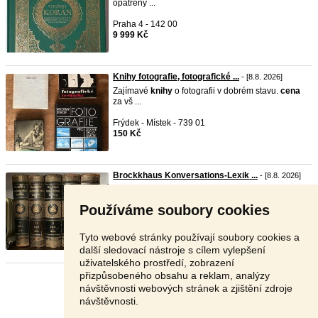
opatřený ...
Praha 4 - 142 00
9 999 Kč
Knihy fotografie, fotografické ...
- [8.8. 2026]
Zajímavé
knihy
o fotografii v dobrém stavu.
cena
za vš ...
Frýdek - Místek - 739 01
150 Kč
Brockkhaus Konversations-Lexik ...
- [8.8. 2026]
Již jen díl 11 a 14, viz foto.
cena
je 100 Kč za jeden
...
Používáme soubory cookies
Vsetín - 757 01
150 Kč
Tyto webové stránky používají soubory cookies a
další sledovací nástroje s cílem vylepšení
uživatelského prostředí, zobrazení
přizpůsobeného obsahu a reklam, analýzy
Stránka:
1
2
3
Další
návštěvnosti webových stránek a zjištění zdroje
návštěvnosti.