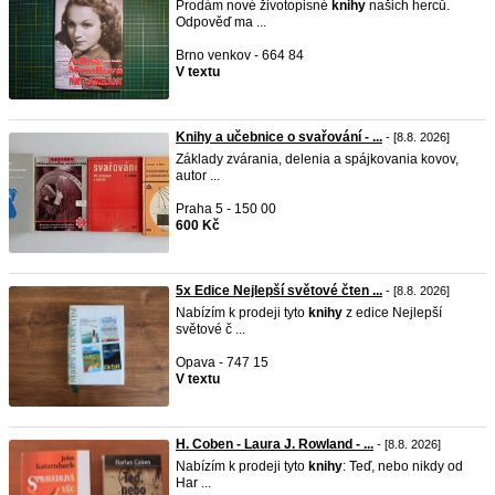
Prodám nové životopisné
knihy
našich herců.
Odpověď ma ...
Brno venkov - 664 84
V textu
Knihy a učebnice o svařování - ...
- [8.8. 2026]
Základy zvárania, delenia a spájkovania kovov,
autor ...
Praha 5 - 150 00
600 Kč
5x Edice Nejlepší světové čten ...
- [8.8. 2026]
Nabízím k prodeji tyto
knihy
z edice Nejlepší
světové č ...
Opava - 747 15
V textu
H. Coben - Laura J. Rowland - ...
- [8.8. 2026]
Nabízím k prodeji tyto
knihy
: Teď, nebo nikdy od
Har ...