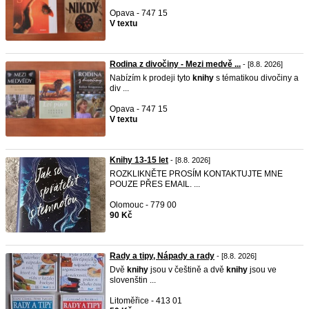
Opava - 747 15
V textu
Rodina z divočiny - Mezi medvě ...
- [8.8. 2026]
Nabízím k prodeji tyto
knihy
s tématikou divočiny a
div ...
Opava - 747 15
V textu
Knihy 13-15 let
- [8.8. 2026]
ROZKLIKNĚTE PROSÍM KONTAKTUJTE MNE
POUZE PŘES EMAIL. ...
Olomouc - 779 00
90 Kč
Rady a tipy, Nápady a rady
- [8.8. 2026]
Dvě
knihy
jsou v češtině a dvě
knihy
jsou ve
slovenštin ...
Litoměřice - 413 01