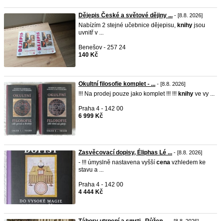
Dějepis České a světové dějiny ...
- [8.8. 2026]
Nabízím 2 stejné učebnice dějepisu,
knihy
jsou
uvnitř v ...
Benešov - 257 24
140 Kč
Okultní filosofie komplet - ...
- [8.8. 2026]
!!! Na prodej pouze jako komplet !!! !!!
knihy
ve vy ...
Praha 4 - 142 00
6 999 Kč
Zasvěcovací dopisy, Éliphas Lé ...
- [8.8. 2026]
- !!! úmyslně nastavena vyšší
cena
vzhledem ke
stavu a ...
Praha 4 - 142 00
4 444 Kč