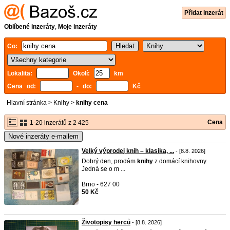
Přidat inzerát
Oblíbené inzeráty
,
Moje inzeráty
Co:
Lokalita:
Okolí:
km
Cena od:
- do:
Kč
Hlavní stránka
>
Knihy
>
knihy cena
Cena
1-20 inzerátů z 2 425
Nové inzeráty e-mailem
Velký výprodej knih – klasika, ...
- [8.8. 2026]
Dobrý den, prodám
knihy
z domácí knihovny.
Jedná se o m ...
Brno - 627 00
50 Kč
Životopisy herců
- [8.8. 2026]