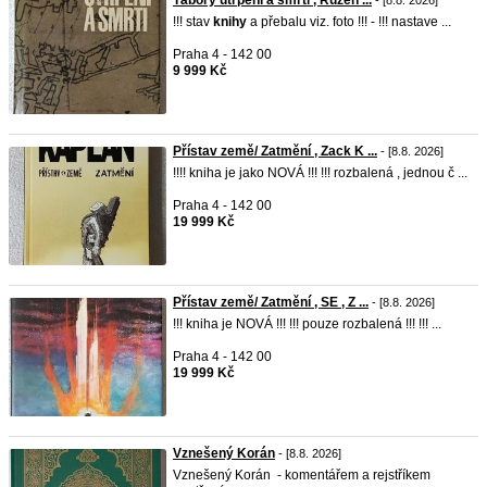
Tábory utrpení a smrti , Růžen ...
- [8.8. 2026]
!!! stav
knihy
a přebalu viz. foto !!! - !!! nastave ...
Praha 4 - 142 00
9 999 Kč
Přístav země/ Zatmění , Zack K ...
- [8.8. 2026]
!!!! kniha je jako NOVÁ !!! !!! rozbalená , jednou č ...
Praha 4 - 142 00
19 999 Kč
Přístav země/ Zatmění , SE , Z ...
- [8.8. 2026]
!!! kniha je NOVÁ !!! !!! pouze rozbalená !!! !!! ...
Praha 4 - 142 00
19 999 Kč
Vznešený Korán
- [8.8. 2026]
Vznešený Korán - komentářem a rejstříkem