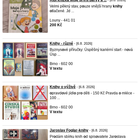
Albi knížka Moje první barvy a ...
- [6.8. 2026]
Velmi pěkný stav, p
o
uze vnější hrany
knihy
o
tlačené. Jd ...
Louny - 441 01
200 Kč
Knihy - různé
- [6.8. 2026]
Byznys
o
vé příručky: Úspěšný kariérní start - n
o
vá
Úsp ...
Brno - 602 00
V textu
Knihy o výživě
- [6.8. 2026]
o
pravd
o
vé jídl
o
pr
o
děti - 150 Kč Pravda
o
mléce -
100 ...
Brno - 602 00
V textu
Jaroslav Foglar-knihy
- [6.8. 2026]
Pr
o
dám sbírku knih
o
d spis
o
vatele Jar
o
slava