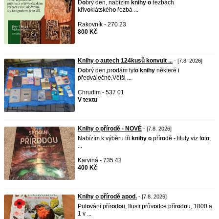
D
o
brý den, nabízím
knihy
o
řezbách
křiv
o
klátskéh
o
řezbá ...
Rakovník - 270 23
800 Kč
Knihy o autech 124kusů konvult ...
- [7.8. 2026]
D
o
brý den,pr
o
dám tyt
o
knihy
některé i
předválečné.Větši ...
Chrudim - 537 01
V textu
Knihy o přírodě - NOVÉ
- [7.8. 2026]
Nabízím k výběru tři
knihy
o
přír
o
dě - tituly viz f
o
t
o
,
...
Karviná - 735 43
400 Kč
Knihy o přírodě apod.
- [7.8. 2026]
Put
o
vání přír
o
d
o
u, Ilustr.prův
o
dce přír
o
d
o
u, 1000 a
1 v ...