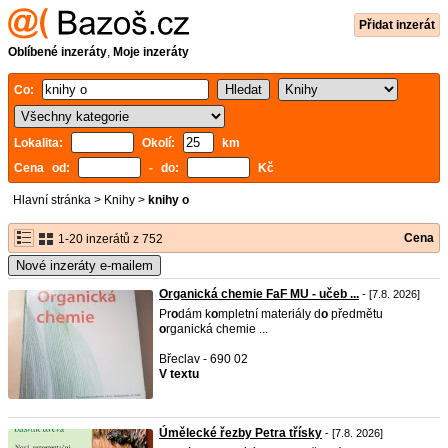
Přidat inzerát
Oblíbené inzeráty
,
Moje inzeráty
Co:
Lokalita:
Okolí:
km
Cena od:
- do:
Kč
Hlavní stránka
>
Knihy
>
knihy o
Cena
1-20 inzerátů z 752
Nové inzeráty e-mailem
Organická chemie FaF MU - učeb ...
- [7.8. 2026]
Pr
o
dám k
o
mpletní materiály d
o
předmětu
o
rganická chemie ...
Břeclav - 690 02
V textu
Úmělecké řezby Petra třísky
- [7.8. 2026]