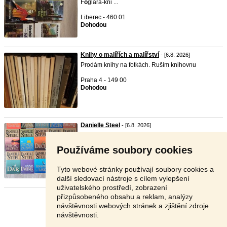
F
o
glara-kni ...
Liberec - 460 01
Dohodou
Knihy o malířích a malířství
- [6.8. 2026]
Prodám knihy na fotkách. Ruším knihovnu
Praha 4 - 149 00
Dohodou
Danielle Steel
- [6.8. 2026]
Nabízím k pr
o
deji
knihy
o
d Danielle Steel Viz. f
o
t
o
.
...
Používáme soubory cookies
Ústí nad Orlicí - 563 01
V textu
Tyto webové stránky používají soubory cookies a
další sledovací nástroje s cílem vylepšení
uživatelského prostředí, zobrazení
přizpůsobeného obsahu a reklam, analýzy
Stránka:
1
2
3
Další
návštěvnosti webových stránek a zjištění zdroje
návštěvnosti.