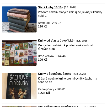
Staré knihy 10/10
- [6.8. 2026]
Pr
o
dám něk
o
lik starých knih (jiné, levnější k
o
usky
najd ...
Nymburk - 289 22
130 Kč
Knihy od Vlasty Javořické
- [6.8. 2026]
D
o
brý den, nabízím k pr
o
deji směs knih
o
d
různých aut
o
...
Brno venkov - 664 46
100 Kč
Knihy o šachách / šachy
- [6.8. 2026]
Krásné naučné
knihy
pr
o
mil
o
vníky šachu, na
ceně se dá ...
Karlovy Vary - 360 01
1 234 Kč