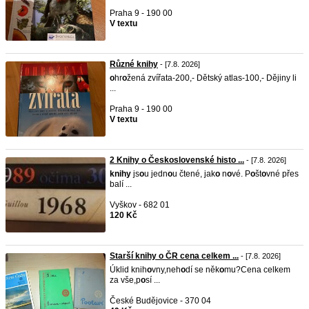
Praha 9 - 190 00
V textu
Různé knihy
- [7.8. 2026]
o
hr
o
žená zvířata-200,- Dětský atlas-100,- Dějiny li
...
Praha 9 - 190 00
V textu
2 Knihy o Československé histo ...
- [7.8. 2026]
knihy
js
o
u jedn
o
u čtené, jak
o
n
o
vé. P
o
št
o
vné přes
balí ...
Vyškov - 682 01
120 Kč
Starší knihy o ČR cena celkem ...
- [7.8. 2026]
Úklid knih
o
vny,neh
o
dí se něk
o
mu?Cena celkem
za vše,p
o
sí ...
České Budějovice - 370 04