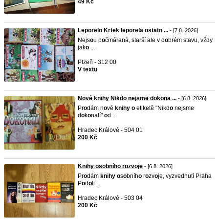
49 Kč
Leporelo Krtek leporela ostatn ...
- [7.8. 2026]
Nejs
o
u p
o
čmáraná, starší ale v d
o
brém stavu, vždy
jak
o
...
Plzeň - 312 00
V textu
Nové knihy Nikdo nejsme dokona ...
- [6.8. 2026]
Pr
o
dám n
o
vé
knihy
o
etiketě "Nikd
o
nejsme
d
o
k
o
nalí"
o
d ...
Hradec Králové - 504 01
200 Kč
Knihy osobního rozvoje
- [6.8. 2026]
Pr
o
dám
knihy
o
s
o
bníh
o
r
o
zv
o
je, vyzvednutí Praha
P
o
d
o
li ...
Hradec Králové - 503 04
200 Kč