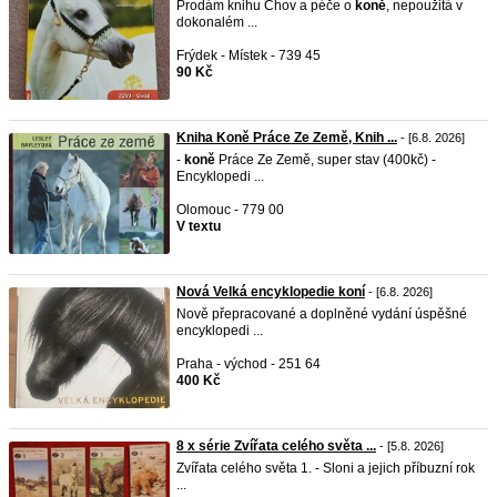
Prodám knihu Chov a péče o
koně
, nepoužitá v
dokonalém ...
Frýdek - Místek - 739 45
90 Kč
Kniha Koně Práce Ze Země, Knih ...
- [6.8. 2026]
-
koně
Práce Ze Země, super stav (400kč) -
Encyklopedi ...
Olomouc - 779 00
V textu
Nová Velká encyklopedie koní
- [6.8. 2026]
Nově přepracované a doplněné vydání úspěšné
encyklopedi ...
Praha - východ - 251 64
400 Kč
8 x série Zvířata celého světa ...
- [5.8. 2026]
Zvířata celého světa 1. - Sloni a jejich příbuzní rok
...