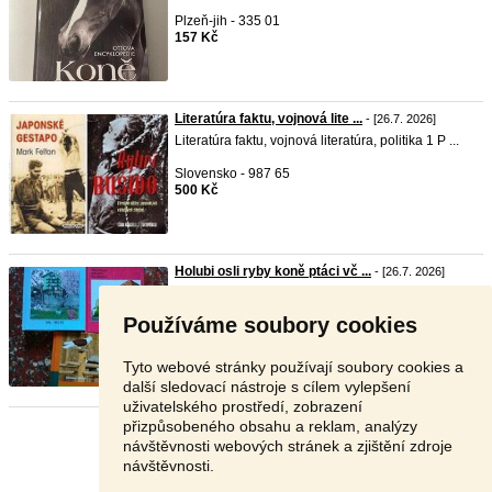
Plzeň-jih - 335 01
157 Kč
Literatúra faktu, vojnová lite ...
- [26.7. 2026]
Literatúra faktu, vojnová literatúra, politika 1 P ...
Slovensko - 987 65
500 Kč
Holubi osli ryby koně ptáci vč ...
- [26.7. 2026]
Prodám učebnice a knihy o vše ch zvířatech
seznam zašlu ...
Používáme soubory cookies
Olomouc - 784 01
1 Kč
Tyto webové stránky používají soubory cookies a
další sledovací nástroje s cílem vylepšení
uživatelského prostředí, zobrazení
přizpůsobeného obsahu a reklam, analýzy
Stránka:
1
2
3
Další
návštěvnosti webových stránek a zjištění zdroje
návštěvnosti.