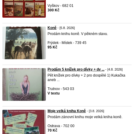
Vyškov - 682 01
300 Kč
Koně
- [5.8. 2026]
Prodám knihu koně. V pěkném stavu.
Frýdek - Místek - 739 45
95 Kč
Prodám 5 knížek pro dívky + dv ...
- [4.8. 2026]
Pět knížek pro dívky + 2 pro dospělé 1) Kukačka
aneb ...
Trutnov - 543 03
V textu
Moje velká kniha Koně
- [3.8. 2026]
Prodám zánovní knihu moje velká kniha koně.
Ostrava - 702 00
70 Kč