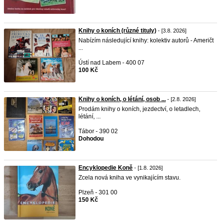
Knihy o koních (různé tituly)
- [3.8. 2026]
Nabízím následující knihy: kolektiv autorů - Američt
...
Ústí nad Labem - 400 07
100 Kč
Knihy o koních, o létání, osob ...
- [2.8. 2026]
Prodám knihy o koních, jezdectví, o letadlech,
létání, ...
Tábor - 390 02
Dohodou
Encyklopedie Koně
- [1.8. 2026]
Zcela nová kniha ve vynikajícím stavu.
Plzeň - 301 00
150 Kč