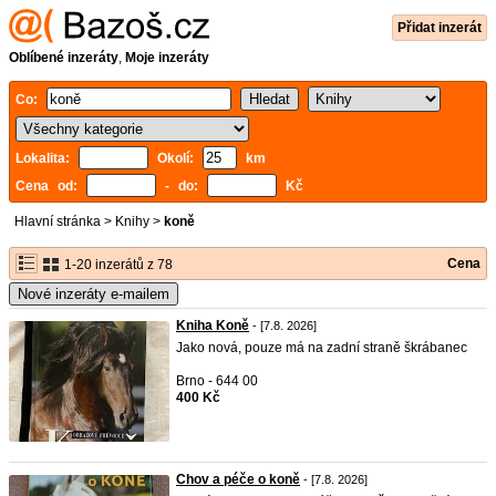
Přidat inzerát
Oblíbené inzeráty
,
Moje inzeráty
Co:
Lokalita:
Okolí:
km
Cena od:
- do:
Kč
Hlavní stránka
>
Knihy
>
koně
Cena
1-20 inzerátů z 78
Nové inzeráty e-mailem
Kniha Koně
- [7.8. 2026]
Jako nová, pouze má na zadní straně škrábanec
Brno - 644 00
400 Kč
Chov a péče o koně
- [7.8. 2026]