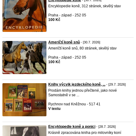
Encyklopedie koně
- [30.7. 2026]
Encyklopedie koně, 312 stránek, skvělý stav
Praha - západ - 252 05
100 Kč
Američtí koně snů
- [30.7. 2026]
Američtí koně snů, 80 stránek, skvělý stav
Praha - západ - 252 05
100 Kč
Knihy výcvik jezdeckého koně, ...
- [29.7. 2026]
Prodám knihy jednou přečtené, jako nové
Samostatně v se ...
Rychnov nad Kněžnou - 517 41
V textu
Encyklopedie koně a ponici
- [28.7. 2026]
Krásně zpracována kniha pro milovníky koní