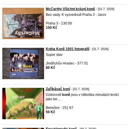
McCarthy Všichni krásní koně
- [31.7. 2026]
Bez vady. K vyzvednutí Praha 3 - Jarov
Praha 3 - 130 00
150 Kč
Kniha Koně 1001 fotografií
- [31.7. 2026]
Super stav
Jindřichův Hradec - 377 01
80 Kč
Zaříkávač koní
- [31.7. 2026]
Vzdorovití
koně
jsou v několika minutách krotcí
jako be ...
Benešov - 251 67
50 Kč